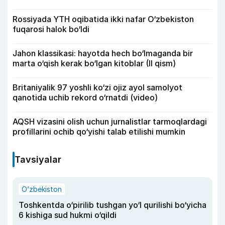
Rossiyada YTH oqibatida ikki nafar O‘zbekiston
fuqarosi halok bo‘ldi
Jahon klassikasi: hayotda hech bo‘lmaganda bir
marta o‘qish kerak bo‘lgan kitoblar (II qism)
Britaniyalik 97 yoshli ko‘zi ojiz ayol samolyot
qanotida uchib rekord o‘rnatdi (video)
AQSH vizasini olish uchun jurnalistlar tarmoqlardagi
profillarini ochib qo‘yishi talab etilishi mumkin
Tavsiyalar
O‘zbekiston
Toshkentda o‘pirilib tushgan yo‘l qurilishi bo‘yicha
6 kishiga sud hukmi o‘qildi