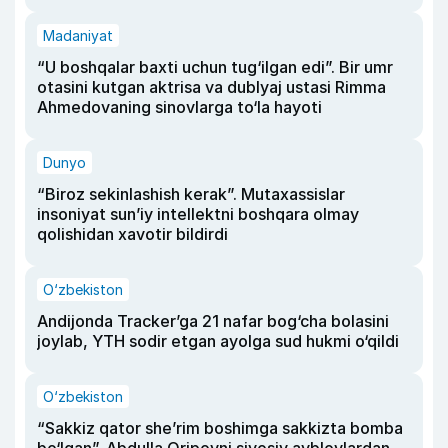
Madaniyat
“U boshqalar baxti uchun tug‘ilgan edi”. Bir umr
otasini kutgan aktrisa va dublyaj ustasi Rimma
Ahmedovaning sinovlarga to‘la hayoti
Dunyo
“Biroz sekinlashish kerak”. Mutaxassislar
insoniyat sun’iy intellektni boshqara olmay
qolishidan xavotir bildirdi
O‘zbekiston
Andijonda Tracker’ga 21 nafar bog‘cha bolasini
joylab, YTH sodir etgan ayolga sud hukmi o‘qildi
O‘zbekiston
“Sakkiz qator she’rim boshimga sakkizta bomba