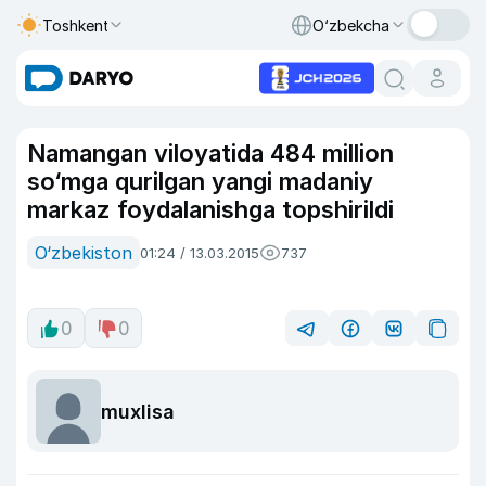
Toshkent
O‘zbekcha
Namangan viloyatida 484 million
so‘mga qurilgan yangi madaniy
markaz foydalanishga topshirildi
O‘zbekiston
01:24 / 13.03.2015
737
0
0
muxlisa