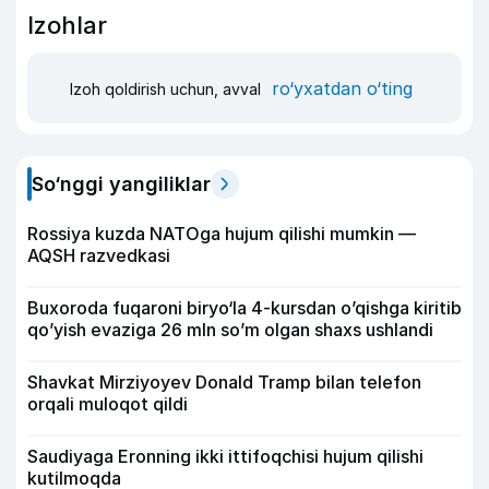
Izohlar
ro‘yxatdan o‘ting
Izoh qoldirish uchun, avval
So‘nggi yangiliklar
Rossiya kuzda NATOga hujum qilishi mumkin —
AQSH razvedkasi
Buxoroda fuqaroni biryo‘la 4-kursdan o’qishga kiritib
qo’yish evaziga 26 mln so’m olgan shaxs ushlandi
Shavkat Mirziyoyev Donald Tramp bilan telefon
orqali muloqot qildi
Saudiyaga Eronning ikki ittifoqchisi hujum qilishi
kutilmoqda