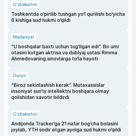
O‘zbekiston
Toshkentda o‘pirilib tushgan yo‘l qurilishi bo‘yicha
6 kishiga sud hukmi o‘qildi
Madaniyat
“U boshqalar baxti uchun tug‘ilgan edi”. Bir umr
otasini kutgan aktrisa va dublyaj ustasi Rimma
Ahmedovaning sinovlarga to‘la hayoti
Dunyo
“Biroz sekinlashish kerak”. Mutaxassislar
insoniyat sun’iy intellektni boshqara olmay
qolishidan xavotir bildirdi
O‘zbekiston
Andijonda Tracker’ga 21 nafar bog‘cha bolasini
joylab, YTH sodir etgan ayolga sud hukmi o‘qildi