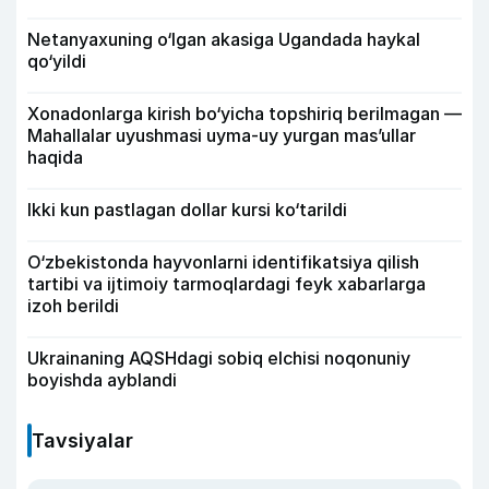
Netanyaxuning o‘lgan akasiga Ugandada haykal
qo‘yildi
Xonadonlarga kirish bo‘yicha topshiriq berilmagan —
Mahallalar uyushmasi uyma-uy yurgan mas’ullar
haqida
Ikki kun pastlagan dollar kursi ko‘tarildi
O‘zbekistonda hayvonlarni identifikatsiya qilish
tartibi va ijtimoiy tarmoqlardagi feyk xabarlarga
izoh berildi
Ukrainaning AQSHdagi sobiq elchisi noqonuniy
boyishda ayblandi
Tavsiyalar