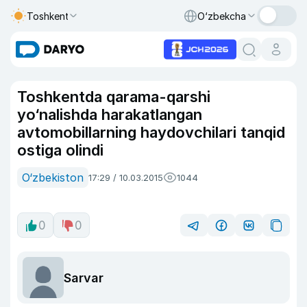
Toshkent
O‘zbekcha
Toshkentda qarama-qarshi
yo‘nalishda harakatlangan
avtomobillarning haydovchilari tanqid
ostiga olindi
O‘zbekiston
17:29 / 10.03.2015
1044
0
0
Sarvar