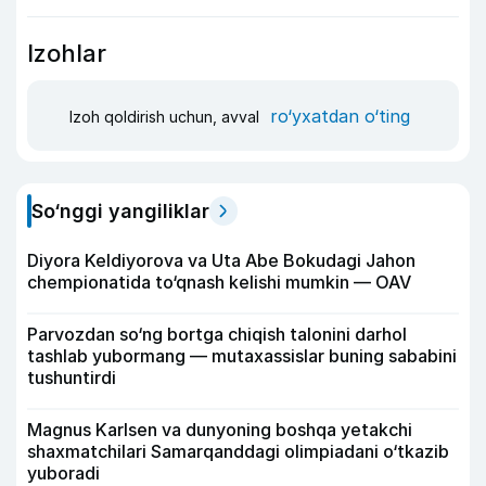
Izohlar
ro‘yxatdan o‘ting
Izoh qoldirish uchun, avval
So‘nggi yangiliklar
Diyora Keldiyorova va Uta Abe Bokudagi Jahon
chempionatida to‘qnash kelishi mumkin — OAV
Parvozdan so‘ng bortga chiqish talonini darhol
tashlab yubormang — mutaxassislar buning sababini
tushuntirdi
Magnus Karlsen va dunyoning boshqa yetakchi
shaxmatchilari Samarqanddagi olimpiadani o‘tkazib
yuboradi