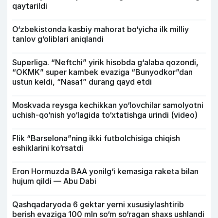
qaytarildi
O‘zbekistonda kasbiy mahorat bo‘yicha ilk milliy
tanlov g‘oliblari aniqlandi
Superliga. “Neftchi” yirik hisobda g‘alaba qozondi,
“OKMK” super kambek evaziga “Bunyodkor”dan
ustun keldi, “Nasaf” durang qayd etdi
Moskvada reysga kechikkan yo‘lovchilar samolyotni
uchish-qo‘nish yo‘lagida to‘xtatishga urindi (video)
Flik “Barselona”ning ikki futbolchisiga chiqish
eshiklarini ko‘rsatdi
Eron Hormuzda BAA yonilg‘i kemasiga raketa bilan
hujum qildi — Abu Dabi
Qashqadaryoda 6 gektar yerni xususiylashtirib
berish evaziga 100 mln so‘m so‘ragan shaxs ushlandi