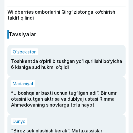
Wildberries omborlarini Qirg‘izistonga ko‘chirish
taklif qilindi
Tavsiyalar
O‘zbekiston
Toshkentda o‘pirilib tushgan yo‘l qurilishi bo‘yicha
6 kishiga sud hukmi o‘qildi
Madaniyat
“U boshqalar baxti uchun tug‘ilgan edi”. Bir umr
otasini kutgan aktrisa va dublyaj ustasi Rimma
Ahmedovaning sinovlarga to‘la hayoti
Dunyo
“Biroz sekinlashish kerak”. Mutaxassislar