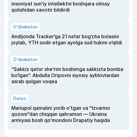
insoniyat sun’iy intellektni boshqara olmay
qolishidan xavotir bildirdi
O‘zbekiston
Andijonda Tracker’ga 21 nafar bog‘cha bolasini
joylab, YTH sodir etgan ayolga sud hukmi o‘qildi
O‘zbekiston
“Sakkiz qator she’rim boshimga sakkizta bomba
bo‘lgan”. Abdulla Oripovni siyosiy ayblovlardan
asrab qolgan voqea
Dunyo
Mariupol qamalini yorib oʻtgan va “Izvarino
qozoni”dan chiqqan qahramon — Ukraina
armiyasi bosh qoʻmondoni Drapatiy haqida