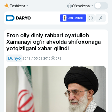
Toshkent
O‘zbekcha
Eron oliy diniy rahbari oyatulloh
Xamanayi og‘ir ahvolda shifoxonaga
yotqizilgani xabar qilindi
Dunyo
20:19 / 05.03.2015
672