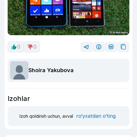
0
0
Shoira Yakubova
Izohlar
ro‘yxatdan o‘ting
Izoh qoldirish uchun, avval