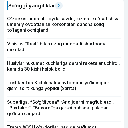
So‘nggi yangiliklar
Oʻzbekistonda olti oyda savdo, xizmat koʻrsatish va
umumiy ovqatlanish korxonalari qancha soliq
toʻlagani ochiqlandi
Vinisius “Real” bilan uzoq muddatli shartnoma
imzoladi
Husiylar hukumat kuchlariga qarshi raketalar uchirdi,
kamida 30 kishi halok bo‘ldi
Toshkentda Kichik halqa avtomobil yo‘lining bir
qismi to‘rt kunga yopildi (xarita)
Superliga. “So‘g‘diyona” “Andijon”ni mag‘lub etdi,
“Paxtakor” “Buxoro”ga qarshi bahsda g‘alabani
qo‘ldan chiqardi
Tramp AQSH o‘q-dorilari haqida ma’lumot