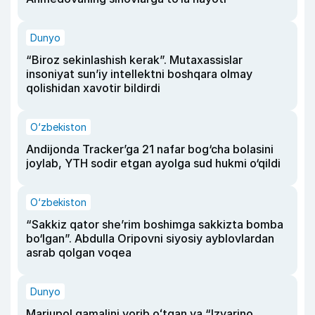
Dunyo
“Biroz sekinlashish kerak”. Mutaxassislar
insoniyat sun’iy intellektni boshqara olmay
qolishidan xavotir bildirdi
O‘zbekiston
Andijonda Tracker’ga 21 nafar bog‘cha bolasini
joylab, YTH sodir etgan ayolga sud hukmi o‘qildi
O‘zbekiston
“Sakkiz qator she’rim boshimga sakkizta bomba
bo‘lgan”. Abdulla Oripovni siyosiy ayblovlardan
asrab qolgan voqea
Dunyo
Mariupol qamalini yorib oʻtgan va “Izvarino