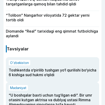
tarqatganlarga qamoq bilan tahdid qildi
“Tolibon” Nangarhor viloyatida 72 gektar yerni
tortib oldi
Diomande “Real” tarixidagi eng qimmat futbolchiga
aylandi
Tavsiyalar
O‘zbekiston
Toshkentda o‘pirilib tushgan yo‘l qurilishi bo‘yicha
6 kishiga sud hukmi o‘qildi
Madaniyat
“U boshqalar baxti uchun tug‘ilgan edi”. Bir umr
otasini kutgan aktrisa va dublyaj ustasi Rimma
Ahmedovaning sinovlarga to‘la hayoti