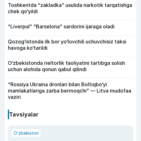
Toshkentda “zakladka” usulida narkotik tarqatishga
chek qo‘yildi
“Liverpul” “Barselona” sardorini ijaraga oladi
Qozog‘istonda ilk bor yo‘lovchili uchuvchisiz taksi
havoga ko‘tarildi
O‘zbekistonda rieltorlik faoliyatini tartibga solish
uchun alohida qonun qabul qilindi
“Rossiya Ukraina dronlari bilan Boltiqbo‘yi
mamlakatlariga zarba bermoqchi” — Litva mudofaa
vaziri
Tavsiyalar
O‘zbekiston