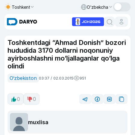
Toshkent
O‘zbekcha
Toshkentdagi “Ahmad Donish” bozori
hududida 3170 dollarni noqonuniy
ayirboshlashni mo‘ljallaganlar qo‘lga
olindi
O‘zbekiston
03:37 / 02.03.2015
951
0
0
muxlisa