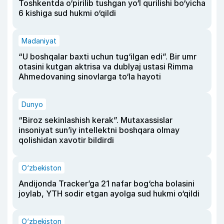
Toshkentda o‘pirilib tushgan yo‘l qurilishi bo‘yicha
6 kishiga sud hukmi o‘qildi
Madaniyat
“U boshqalar baxti uchun tug‘ilgan edi”. Bir umr
otasini kutgan aktrisa va dublyaj ustasi Rimma
Ahmedovaning sinovlarga to‘la hayoti
Dunyo
“Biroz sekinlashish kerak”. Mutaxassislar
insoniyat sun’iy intellektni boshqara olmay
qolishidan xavotir bildirdi
O‘zbekiston
Andijonda Tracker’ga 21 nafar bog‘cha bolasini
joylab, YTH sodir etgan ayolga sud hukmi o‘qildi
O‘zbekiston