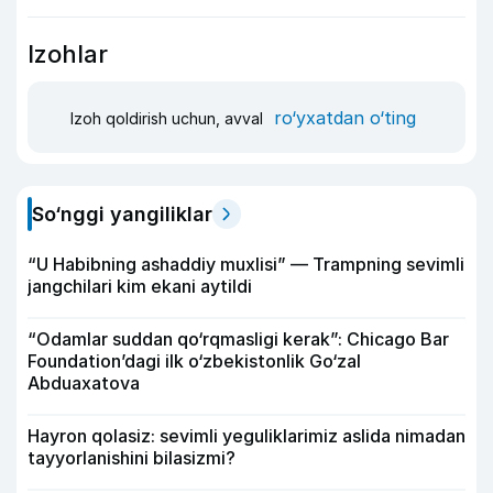
Izohlar
ro‘yxatdan o‘ting
Izoh qoldirish uchun, avval
So‘nggi yangiliklar
“U Habibning ashaddiy muxlisi” — Trampning sevimli
jangchilari kim ekani aytildi
“Odamlar suddan qo‘rqmasligi kerak”: Chicago Bar
Foundation’dagi ilk o‘zbekistonlik Go‘zal
Abduaxatova
Hayron qolasiz: sevimli yeguliklarimiz aslida nimadan
tayyorlanishini bilasizmi?