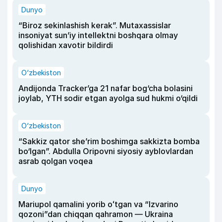
Dunyo
“Biroz sekinlashish kerak”. Mutaxassislar
insoniyat sun’iy intellektni boshqara olmay
qolishidan xavotir bildirdi
O‘zbekiston
Andijonda Tracker’ga 21 nafar bog‘cha bolasini
joylab, YTH sodir etgan ayolga sud hukmi o‘qildi
O‘zbekiston
“Sakkiz qator she’rim boshimga sakkizta bomba
bo‘lgan”. Abdulla Oripovni siyosiy ayblovlardan
asrab qolgan voqea
Dunyo
Mariupol qamalini yorib oʻtgan va “Izvarino
qozoni”dan chiqqan qahramon — Ukraina