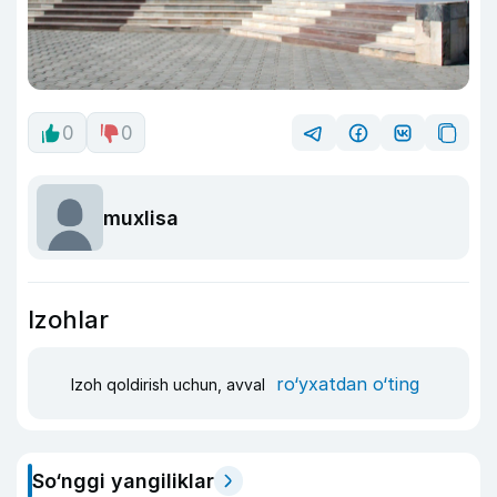
0
0
muxlisa
Izohlar
ro‘yxatdan o‘ting
Izoh qoldirish uchun, avval
So‘nggi yangiliklar