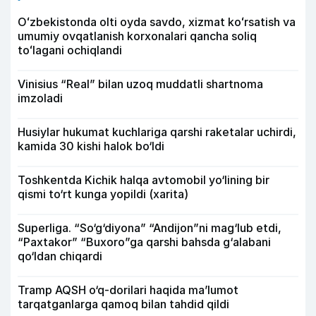
Oʻzbekistonda olti oyda savdo, xizmat koʻrsatish va
umumiy ovqatlanish korxonalari qancha soliq
toʻlagani ochiqlandi
Vinisius “Real” bilan uzoq muddatli shartnoma
imzoladi
Husiylar hukumat kuchlariga qarshi raketalar uchirdi,
kamida 30 kishi halok bo‘ldi
Toshkentda Kichik halqa avtomobil yo‘lining bir
qismi to‘rt kunga yopildi (xarita)
Superliga. “So‘g‘diyona” “Andijon”ni mag‘lub etdi,
“Paxtakor” “Buxoro”ga qarshi bahsda g‘alabani
qo‘ldan chiqardi
Tramp AQSH o‘q-dorilari haqida ma’lumot
tarqatganlarga qamoq bilan tahdid qildi