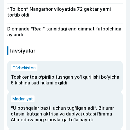
“Tolibon” Nangarhor viloyatida 72 gektar yerni
tortib oldi
Diomande “Real” tarixidagi eng qimmat futbolchiga
aylandi
Tavsiyalar
O‘zbekiston
Toshkentda o‘pirilib tushgan yo‘l qurilishi bo‘yicha
6 kishiga sud hukmi o‘qildi
Madaniyat
“U boshqalar baxti uchun tug‘ilgan edi”. Bir umr
otasini kutgan aktrisa va dublyaj ustasi Rimma
Ahmedovaning sinovlarga to‘la hayoti