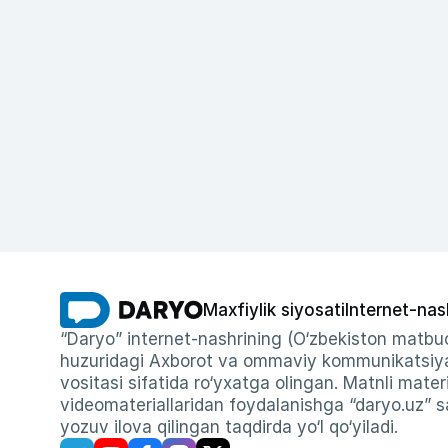
Maxfiylik siyosati
Internet-nas
“Daryo” internet-nashrining (O‘zbekiston matbuo
huzuridagi Axborot va ommaviy kommunikatsiyal
vositasi sifatida ro‘yxatga olingan. Matnli materi
videomateriallaridan foydalanishga “daryo.uz” sa
yozuv ilova qilingan taqdirda yo‘l qo‘yiladi.