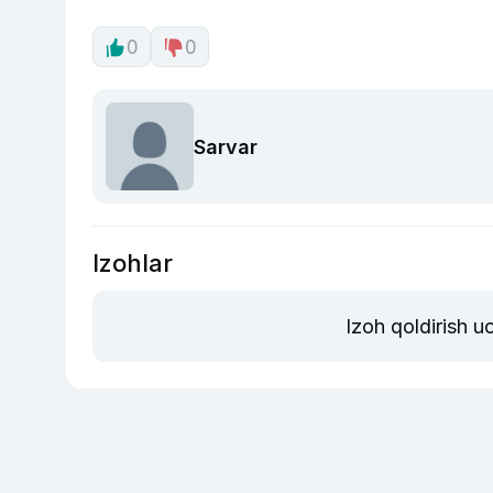
0
0
Sarvar
Izohlar
Izoh qoldirish u