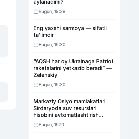
aylanadimi?
Bugun, 19:38
Eng yaxshi sarmoya — sifatli
ta’limdir
Bugun, 19:30
“AQSH har oy Ukrainaga Patriot
raketalarini yetkazib beradi” —
Zelenskiy
Bugun, 19:30
Markaziy Osiyo mamlakatlari
Sirdaryoda suv resurslari
hisobini avtomatlashtirish
rejasini ishlab chiqishni
Bugun, 19:10
ma’qulladi