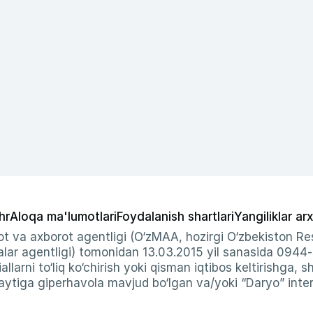
hr
Aloqa ma'lumotlari
Foydalanish shartlari
Yangiliklar arx
t va axborot agentligi (O‘zMAA, hozirgi O‘zbekiston Res
ar agentligi) tomonidan 13.03.2015 yil sanasida 0944
allarni to‘liq ko‘chirish yoki qisman iqtibos keltirishga, 
ytiga giperhavola mavjud bo‘lgan va/yoki “Daryo” intern