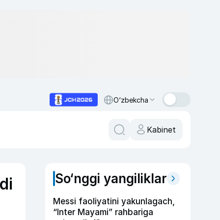
O‘zbekcha
Kabinet
So‘nggi yangiliklar
di
Messi faoliyatini yakunlagach,
“Inter Mayami” rahbariga