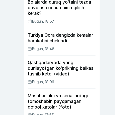
Bolalarda quruq yo‘talni tezda
davolash uchun nima qilish
kerak?
Bugun, 18:57
Turkiya Qora dengizda kemalar
harakatini chekladi
Bugun, 18:45
Qashqadaryoda yangi
qurilayotgan ko‘prikning balkasi
tushib ketdi (video)
Bugun, 18:06
Mashhur film va seriallardagi
tomoshabin payqamagan
qo‘pol xatolar (foto)
Bugun, 17:55