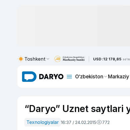
Toshkent
USD :
12 178,85
so'm
O‘zbekiston
Markaziy
“Daryo” Uznet saytlari ye
Texnologiyalar
16:37 / 24.02.2015
772