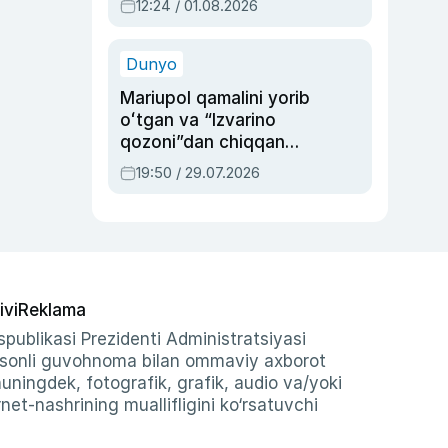
12:24 / 01.08.2026
ayblovlardan asrab
qolgan voqea
Dunyo
Mariupol qamalini yorib
oʻtgan va “Izvarino
qozoni”dan chiqqan
qahramon — Ukraina
19:50 / 29.07.2026
armiyasi bosh
qoʻmondoni Drapatiy
haqida
ivi
Reklama
publikasi Prezidenti Administratsiyasi
-sonli guvohnoma bilan ommaviy axborot
shuningdek, fotografik, grafik, audio va/yoki
et-nashrining muallifligini ko‘rsatuvchi