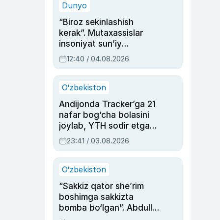
Dunyo
“Biroz sekinlashish
kerak”. Mutaxassislar
insoniyat sun’iy
intellektni boshqara
12:40 / 04.08.2026
olmay qolishidan xavotir
bildirdi
O‘zbekiston
Andijonda Tracker’ga 21
nafar bog‘cha bolasini
joylab, YTH sodir etgan
ayolga sud hukmi o‘qildi
23:41 / 03.08.2026
O‘zbekiston
“Sakkiz qator she’rim
boshimga sakkizta
bomba bo‘lgan”. Abdulla
Oripovni siyosiy