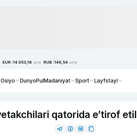
EUR :
RUB :
14 053,18
146,54
so'm
so'm
 Osiyo
Dunyo
Pul
Madaniyat
Sport
Layfstayl
takchilari qatorida e’tirof etil