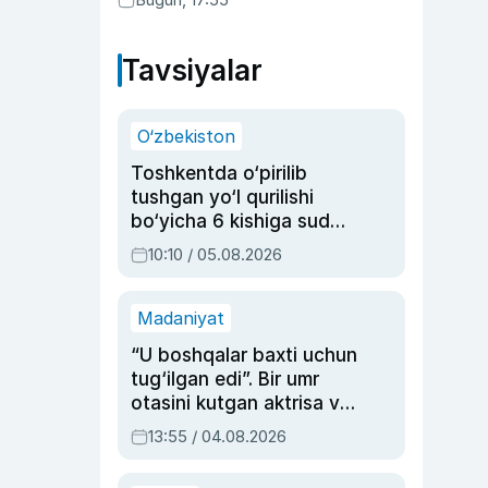
Tavsiyalar
O‘zbekiston
Toshkentda o‘pirilib
tushgan yo‘l qurilishi
bo‘yicha 6 kishiga sud
hukmi o‘qildi
10:10 / 05.08.2026
Madaniyat
“U boshqalar baxti uchun
tug‘ilgan edi”. Bir umr
otasini kutgan aktrisa va
dublyaj ustasi Rimma
13:55 / 04.08.2026
Ahmedovaning
sinovlarga to‘la hayoti