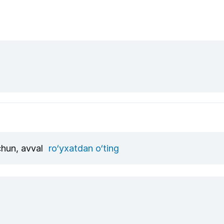
chun, avval
ro‘yxatdan o‘ting