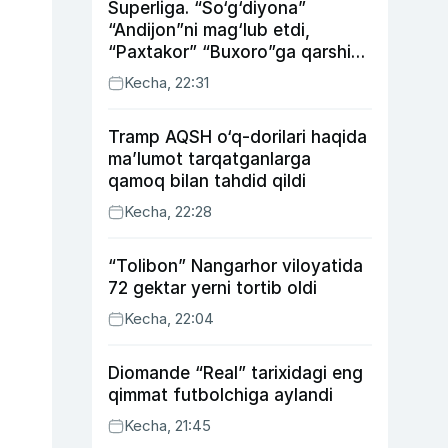
Superliga. “So‘g‘diyona”
“Andijon”ni mag‘lub etdi,
“Paxtakor” “Buxoro”ga qarshi
bahsda g‘alabani qo‘ldan
Kecha, 22:31
chiqardi
Tramp AQSH o‘q-dorilari haqida
ma’lumot tarqatganlarga
qamoq bilan tahdid qildi
Kecha, 22:28
“Tolibon” Nangarhor viloyatida
72 gektar yerni tortib oldi
Kecha, 22:04
Diomande “Real” tarixidagi eng
qimmat futbolchiga aylandi
Kecha, 21:45