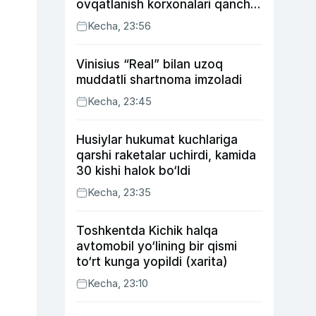
ovqatlanish korxonalari qancha
soliq toʻlagani ochiqlandi
Kecha, 23:56
Vinisius “Real” bilan uzoq
muddatli shartnoma imzoladi
Kecha, 23:45
Husiylar hukumat kuchlariga
qarshi raketalar uchirdi, kamida
30 kishi halok bo‘ldi
Kecha, 23:35
Toshkentda Kichik halqa
avtomobil yo‘lining bir qismi
to‘rt kunga yopildi (xarita)
Kecha, 23:10