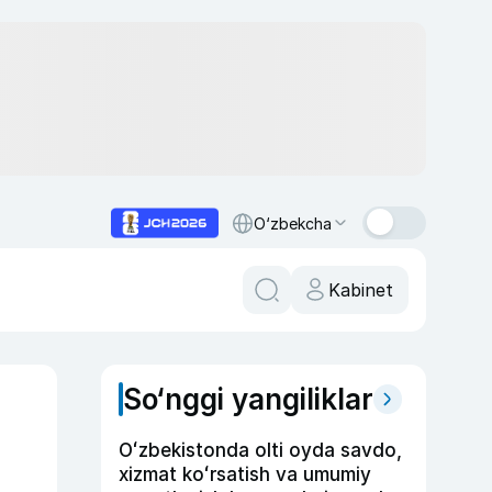
O‘zbekcha
Kabinet
So‘nggi yangiliklar
Oʻzbekistonda olti oyda savdo,
xizmat koʻrsatish va umumiy