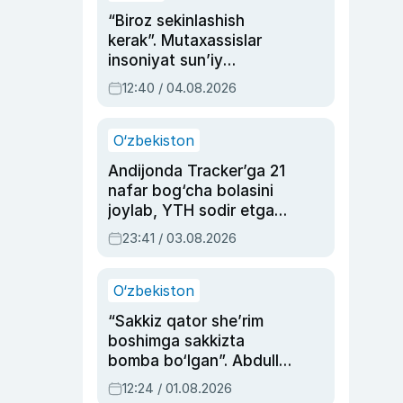
“Biroz sekinlashish
kerak”. Mutaxassislar
insoniyat sun’iy
intellektni boshqara
12:40 / 04.08.2026
olmay qolishidan xavotir
bildirdi
O‘zbekiston
Andijonda Tracker’ga 21
nafar bog‘cha bolasini
joylab, YTH sodir etgan
ayolga sud hukmi o‘qildi
23:41 / 03.08.2026
O‘zbekiston
“Sakkiz qator she’rim
boshimga sakkizta
bomba bo‘lgan”. Abdulla
Oripovni siyosiy
12:24 / 01.08.2026
ayblovlardan asrab