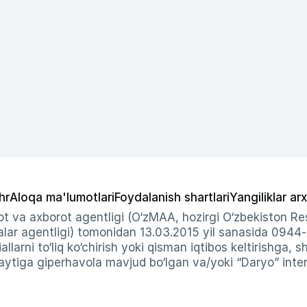
hr
Aloqa ma'lumotlari
Foydalanish shartlari
Yangiliklar arx
t va axborot agentligi (O‘zMAA, hozirgi O‘zbekiston Res
ar agentligi) tomonidan 13.03.2015 yil sanasida 0944
allarni to‘liq ko‘chirish yoki qisman iqtibos keltirishga, 
ytiga giperhavola mavjud bo‘lgan va/yoki “Daryo” intern