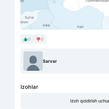
0
0
Sarvar
Izohlar
Izoh qoldirish uchu