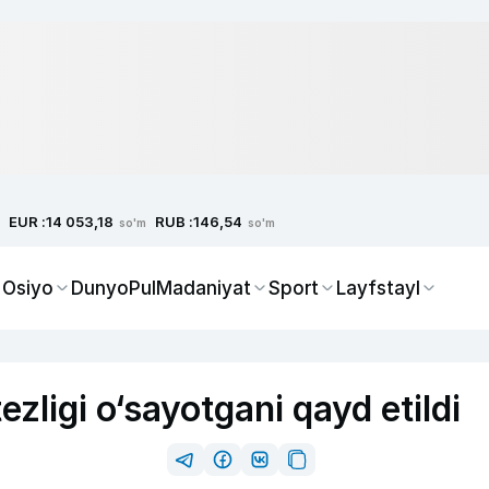
EUR :
RUB :
14 053,18
146,54
so'm
so'm
 Osiyo
Dunyo
Pul
Madaniyat
Sport
Layfstayl
zligi o‘sayotgani qayd etildi