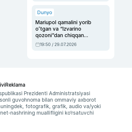
qolgan voqea
Dunyo
Mariupol qamalini yorib
oʻtgan va “Izvarino
qozoni”dan chiqqan
qahramon — Ukraina
19:50 / 29.07.2026
armiyasi bosh
qoʻmondoni Drapatiy
haqida
ivi
Reklama
publikasi Prezidenti Administratsiyasi
-sonli guvohnoma bilan ommaviy axborot
shuningdek, fotografik, grafik, audio va/yoki
et-nashrining muallifligini ko‘rsatuvchi