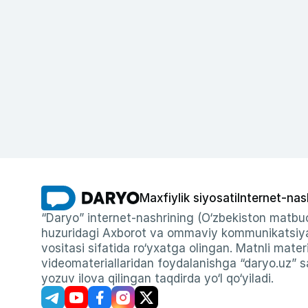
Maxfiylik siyosati
Internet-nas
“Daryo” internet-nashrining (O‘zbekiston matbuo
huzuridagi Axborot va ommaviy kommunikatsiyal
vositasi sifatida ro‘yxatga olingan. Matnli materi
videomateriallaridan foydalanishga “daryo.uz” sa
yozuv ilova qilingan taqdirda yo‘l qo‘yiladi.