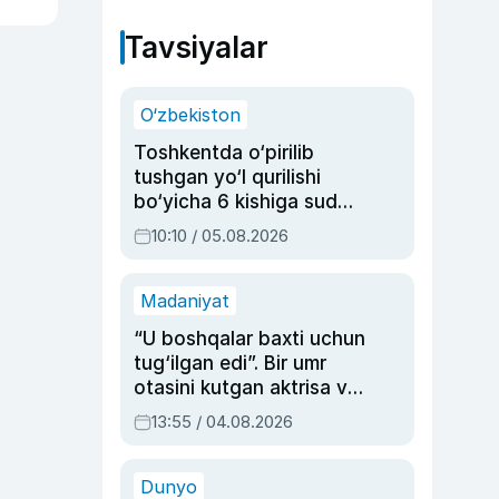
Tavsiyalar
O‘zbekiston
Toshkentda o‘pirilib
tushgan yo‘l qurilishi
bo‘yicha 6 kishiga sud
hukmi o‘qildi
10:10 / 05.08.2026
Madaniyat
“U boshqalar baxti uchun
tug‘ilgan edi”. Bir umr
otasini kutgan aktrisa va
dublyaj ustasi Rimma
13:55 / 04.08.2026
Ahmedovaning
sinovlarga to‘la hayoti
Dunyo