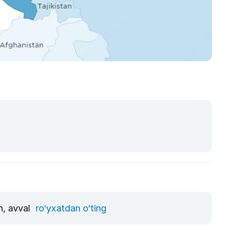
n, avval
ro‘yxatdan o‘ting