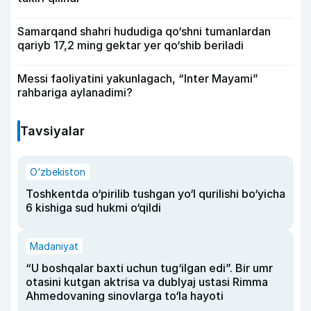
Samarqand shahri hududiga qo‘shni tumanlardan
qariyb 17,2 ming gektar yer qo‘shib beriladi
Messi faoliyatini yakunlagach, “Inter Mayami”
rahbariga aylanadimi?
Tavsiyalar
O‘zbekiston
Toshkentda o‘pirilib tushgan yo‘l qurilishi bo‘yicha
6 kishiga sud hukmi o‘qildi
Madaniyat
“U boshqalar baxti uchun tug‘ilgan edi”. Bir umr
otasini kutgan aktrisa va dublyaj ustasi Rimma
Ahmedovaning sinovlarga to‘la hayoti