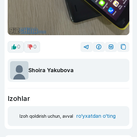
0
0
Shoira Yakubova
Izohlar
ro‘yxatdan o‘ting
Izoh qoldirish uchun, avval