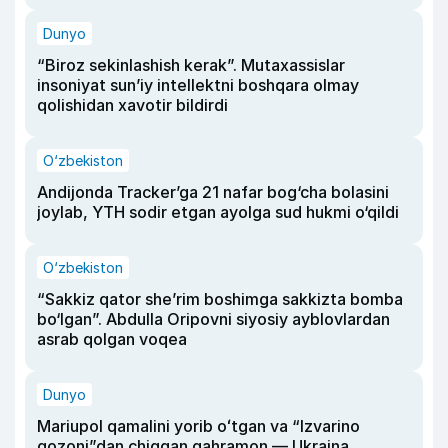
Dunyo
“Biroz sekinlashish kerak”. Mutaxassislar
insoniyat sun’iy intellektni boshqara olmay
qolishidan xavotir bildirdi
O‘zbekiston
Andijonda Tracker’ga 21 nafar bog‘cha bolasini
joylab, YTH sodir etgan ayolga sud hukmi o‘qildi
O‘zbekiston
“Sakkiz qator she’rim boshimga sakkizta bomba
bo‘lgan”. Abdulla Oripovni siyosiy ayblovlardan
asrab qolgan voqea
Dunyo
Mariupol qamalini yorib oʻtgan va “Izvarino
qozoni”dan chiqqan qahramon — Ukraina