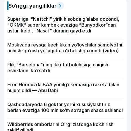
So‘nggi yangiliklar
Superliga. “Neftchi” yirik hisobda g‘alaba qozondi,
“OKMK” super kambek evaziga “Bunyodkor”dan
ustun keldi, “Nasaf” durang qayd etdi
Moskvada reysga kechikkan yo‘lovchilar samolyotni
uchish-qo‘nish yo‘lagida to‘xtatishga urindi (video)
Flik “Barselona”ning ikki futbolchisiga chiqish
eshiklarini ko‘rsatdi
Eron Hormuzda BAA yonilg‘i kemasiga raketa bilan
hujum qildi — Abu Dabi
Qashqadaryoda 6 gektar yerni xususiylashtirib
berish evaziga 100 mln so‘m so‘ragan shaxs ushlandi
Wildberries omborlarini Qirg‘izistonga ko‘chirish
taklif qilindi