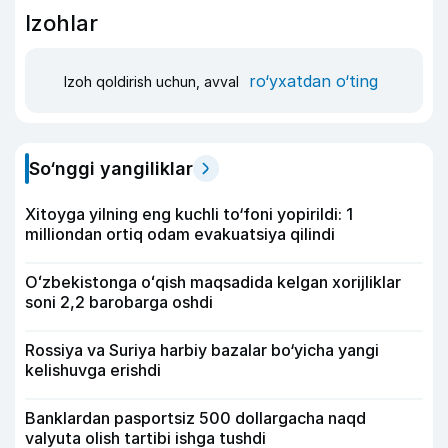
Izohlar
ro‘yxatdan o‘ting
Izoh qoldirish uchun, avval
So‘nggi yangiliklar
Xitoyga yilning eng kuchli to‘foni yopirildi: 1
milliondan ortiq odam evakuatsiya qilindi
Oʻzbekistonga oʻqish maqsadida kelgan xorijliklar
soni 2,2 barobarga oshdi
Rossiya va Suriya harbiy bazalar bo‘yicha yangi
kelishuvga erishdi
Banklardan pasportsiz 500 dollargacha naqd
valyuta olish tartibi ishga tushdi