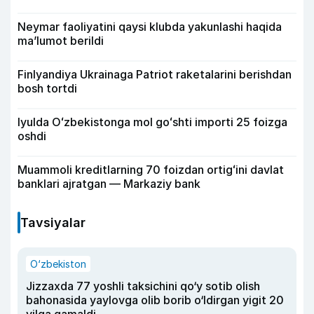
Neymar faoliyatini qaysi klubda yakunlashi haqida
ma’lumot berildi
Finlyandiya Ukrainaga Patriot raketalarini berishdan
bosh tortdi
Iyulda Oʻzbekistonga mol goʻshti importi 25 foizga
oshdi
Muammoli kreditlarning 70 foizdan ortigʻini davlat
banklari ajratgan — Markaziy bank
Tavsiyalar
O‘zbekiston
Jizzaxda 77 yoshli taksichini qo‘y sotib olish
bahonasida yaylovga olib borib o‘ldirgan yigit 20