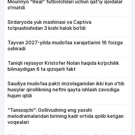
Mourinyo “Real” futbolchilari uchun qat’iy qoidalar
o‘rnatdi
Sirdaryoda yuk mashinasi va Captiva
to‘qnashishidan 3 kishi halok bo‘ldi
Tayvan 2027-yilda mudofaa xarajatlarini 16 foizga
oshiradi
Taniqli rejissyor Kristofer Nolan haqida ko‘pchilik
bilmaydigan 6 ta qiziqarli fakt
Saudiya mudofaa pakti imzolaganidan ikki kun o‘tib
husiylar qirollikning neftni qayta ishlash zavodiga
hujum qildi
“Tansoqchi”: Gollivudning eng yaxshi
melodramalaridan birining kadr ortida qolib ketgan
voqealari