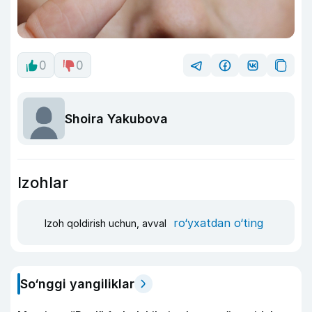
0
0
Shoira Yakubova
Izohlar
ro‘yxatdan o‘ting
Izoh qoldirish uchun, avval
So‘nggi yangiliklar