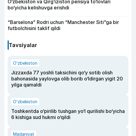
O‘zbekiston va Qirg‘iziston pensiya to‘lovlari
bo‘yicha kelishuvga erishdi
“Barselona” Rodri uchun “Manchester Siti”ga bir
futbolchisini taklif qildi
Tavsiyalar
O‘zbekiston
Jizzaxda 77 yoshli taksichini qo‘y sotib olish
bahonasida yaylovga olib borib o‘ldirgan yigit 20
yilga qamaldi
O‘zbekiston
Toshkentda o‘pirilib tushgan yo‘l qurilishi bo‘yicha
6 kishiga sud hukmi o‘qildi
Madaniyat