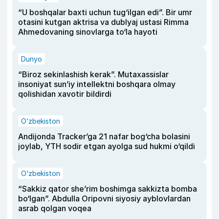
“U boshqalar baxti uchun tug‘ilgan edi”. Bir umr
otasini kutgan aktrisa va dublyaj ustasi Rimma
Ahmedovaning sinovlarga to‘la hayoti
Dunyo
“Biroz sekinlashish kerak”. Mutaxassislar
insoniyat sun’iy intellektni boshqara olmay
qolishidan xavotir bildirdi
O‘zbekiston
Andijonda Tracker’ga 21 nafar bog‘cha bolasini
joylab, YTH sodir etgan ayolga sud hukmi o‘qildi
O‘zbekiston
“Sakkiz qator she’rim boshimga sakkizta bomba
bo‘lgan”. Abdulla Oripovni siyosiy ayblovlardan
asrab qolgan voqea