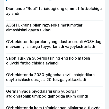
Diomande “Real” tarixidagi eng qimmat futbolchiga
aylandi
AQSH Ukraina bilan razvedka ma’lumotlari
almashishni qayta tikladi
O‘zbekiston fuqarolari yangi dastur orqali AQSHdagi
mavsumiy ishlarga tayyorlanadi va joylashtiriladi
Saloh Turkiya Superligasining eng ko‘p maosh
oluvchi futbolchisiga aylandi
O‘zbekistonda 2030-yilgacha xavfli chiqindilarni
qayta ishlash darajasi 20 foizga yetkaziladi
Germaniyada piyodalarni urib yuborgan
afg‘onistonlik umrbod qamoqqa hukm qilindi
O‘zbekistonda kam ta’minlangan oilalarga olti oyda