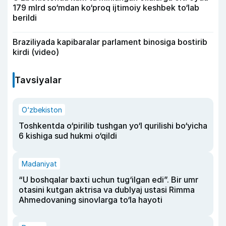
179 mlrd so‘mdan ko‘proq ijtimoiy keshbek to‘lab
berildi
Braziliyada kapibaralar parlament binosiga bostirib
kirdi (video)
Tavsiyalar
O‘zbekiston
Toshkentda o‘pirilib tushgan yo‘l qurilishi bo‘yicha
6 kishiga sud hukmi o‘qildi
Madaniyat
“U boshqalar baxti uchun tug‘ilgan edi”. Bir umr
otasini kutgan aktrisa va dublyaj ustasi Rimma
Ahmedovaning sinovlarga to‘la hayoti