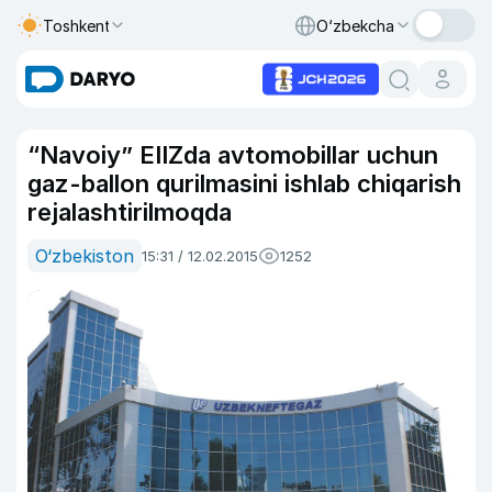
Toshkent
O‘zbekcha
“Navoiy” EIIZda avtomobillar uchun
gaz-ballon qurilmasini ishlab chiqarish
rejalashtirilmoqda
O‘zbekiston
15:31 / 12.02.2015
1252