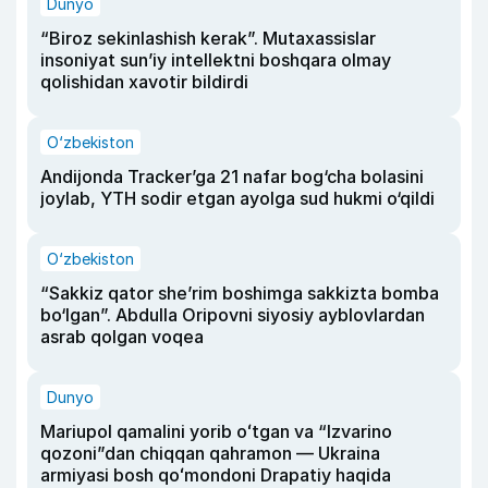
Dunyo
“Biroz sekinlashish kerak”. Mutaxassislar
insoniyat sun’iy intellektni boshqara olmay
qolishidan xavotir bildirdi
O‘zbekiston
Andijonda Tracker’ga 21 nafar bog‘cha bolasini
joylab, YTH sodir etgan ayolga sud hukmi o‘qildi
O‘zbekiston
“Sakkiz qator she’rim boshimga sakkizta bomba
bo‘lgan”. Abdulla Oripovni siyosiy ayblovlardan
asrab qolgan voqea
Dunyo
Mariupol qamalini yorib oʻtgan va “Izvarino
qozoni”dan chiqqan qahramon — Ukraina
armiyasi bosh qoʻmondoni Drapatiy haqida