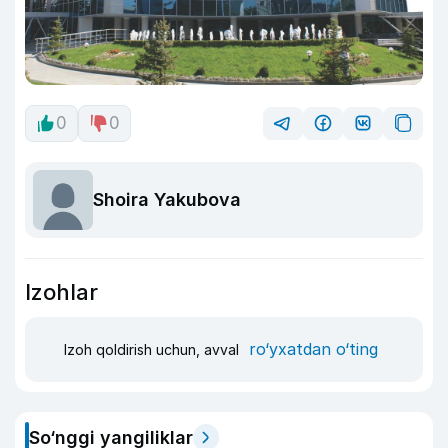
0
0
Shoira Yakubova
Izohlar
ro‘yxatdan o‘ting
Izoh qoldirish uchun, avval
So‘nggi yangiliklar