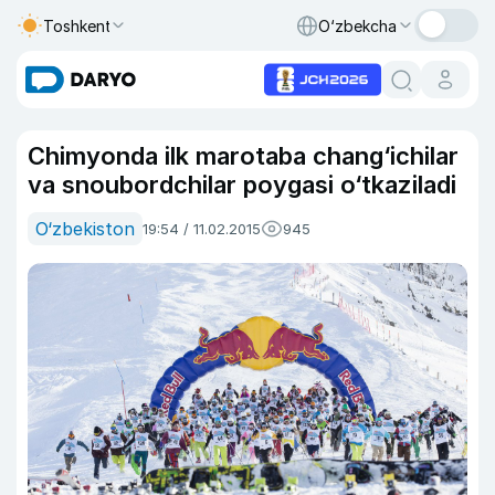
Toshkent
O‘zbekcha
Chimyonda ilk marotaba chang‘ichilar
va snoubordchilar poygasi o‘tkaziladi
O‘zbekiston
19:54 / 11.02.2015
945