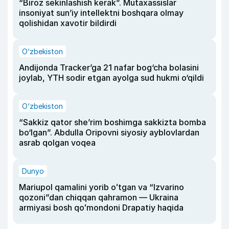
“Biroz sekinlashish kerak”. Mutaxassislar
insoniyat sun’iy intellektni boshqara olmay
qolishidan xavotir bildirdi
O‘zbekiston
Andijonda Tracker’ga 21 nafar bog‘cha bolasini
joylab, YTH sodir etgan ayolga sud hukmi o‘qildi
O‘zbekiston
“Sakkiz qator she’rim boshimga sakkizta bomba
bo‘lgan”. Abdulla Oripovni siyosiy ayblovlardan
asrab qolgan voqea
Dunyo
Mariupol qamalini yorib oʻtgan va “Izvarino
qozoni”dan chiqqan qahramon — Ukraina
armiyasi bosh qoʻmondoni Drapatiy haqida