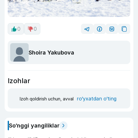
0
0
Shoira Yakubova
Izohlar
ro‘yxatdan o‘ting
Izoh qoldirish uchun, avval
So‘nggi yangiliklar