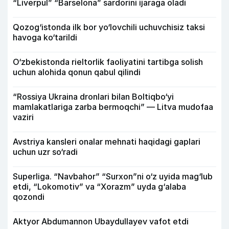
“Liverpul” “Barselona” sardorini ijaraga oladi
Qozog‘istonda ilk bor yo‘lovchili uchuvchisiz taksi
havoga ko‘tarildi
O‘zbekistonda rieltorlik faoliyatini tartibga solish
uchun alohida qonun qabul qilindi
“Rossiya Ukraina dronlari bilan Boltiqbo‘yi
mamlakatlariga zarba bermoqchi” — Litva mudofaa
vaziri
Avstriya kansleri onalar mehnati haqidagi gaplari
uchun uzr so‘radi
Superliga. “Navbahor” “Surxon”ni o‘z uyida mag‘lub
etdi, “Lokomotiv” va “Xorazm” uyda g‘alaba
qozondi
Aktyor Abdu­mannon Ubaydullayev vafot etdi