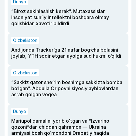
Dunyo
“Biroz sekinlashish kerak”. Mutaxassislar
insoniyat sun’iy intellektni boshqara olmay
qolishidan xavotir bildirdi
O‘zbekiston
Andijonda Tracker’ga 21 nafar bog‘cha bolasini
joylab, YTH sodir etgan ayolga sud hukmi o‘qildi
O‘zbekiston
“Sakkiz qator she’rim boshimga sakkizta bomba
bo‘lgan”. Abdulla Oripovni siyosiy ayblovlardan
asrab qolgan voqea
Dunyo
Mariupol qamalini yorib oʻtgan va “Izvarino
qozoni”dan chiqqan qahramon — Ukraina
armiyasi bosh qoʻmondoni Drapatiy haqida