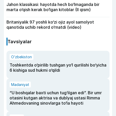
Jahon klassikasi: hayotda hech bo‘lmaganda bir
marta o‘qish kerak bo‘lgan kitoblar (II qism)
Britaniyalik 97 yoshli ko‘zi ojiz ayol samolyot
qanotida uchib rekord o‘rnatdi (video)
Tavsiyalar
O‘zbekiston
Toshkentda o‘pirilib tushgan yo‘l qurilishi bo‘yicha
6 kishiga sud hukmi o‘qildi
Madaniyat
“U boshqalar baxti uchun tug‘ilgan edi”. Bir umr
otasini kutgan aktrisa va dublyaj ustasi Rimma
Ahmedovaning sinovlarga to‘la hayoti