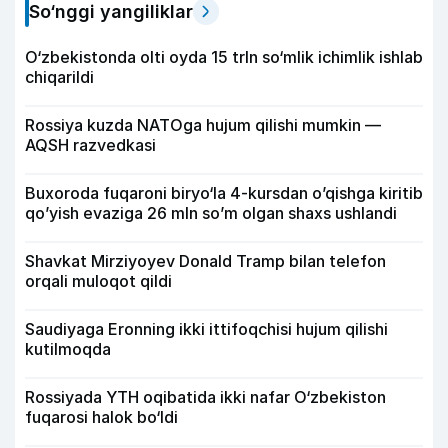
So‘nggi yangiliklar
O‘zbekistonda olti oyda 15 trln so‘mlik ichimlik ishlab
chiqarildi
Rossiya kuzda NATOga hujum qilishi mumkin —
AQSH razvedkasi
Buxoroda fuqaroni biryo‘la 4-kursdan o’qishga kiritib
qo’yish evaziga 26 mln so’m olgan shaxs ushlandi
Shavkat Mirziyoyev Donald Tramp bilan telefon
orqali muloqot qildi
Saudiyaga Eronning ikki ittifoqchisi hujum qilishi
kutilmoqda
Rossiyada YTH oqibatida ikki nafar O‘zbekiston
fuqarosi halok bo‘ldi