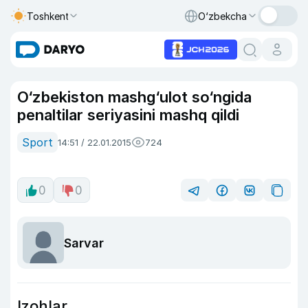
Toshkent
O‘zbekcha
O‘zbekiston mashg‘ulot so‘ngida
penaltilar seriyasini mashq qildi
Sport
14:51 / 22.01.2015
724
0
0
Sarvar
Izohlar