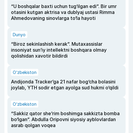
“U boshqalar baxti uchun tug‘ilgan edi”. Bir umr
otasini kutgan aktrisa va dublyaj ustasi Rimma
Ahmedovaning sinovlarga to‘la hayoti
Dunyo
“Biroz sekinlashish kerak”. Mutaxassislar
insoniyat sun’iy intellektni boshqara olmay
qolishidan xavotir bildirdi
O‘zbekiston
Andijonda Tracker’ga 21 nafar bog‘cha bolasini
joylab, YTH sodir etgan ayolga sud hukmi o‘qildi
O‘zbekiston
“Sakkiz qator she’rim boshimga sakkizta bomba
bo‘lgan”. Abdulla Oripovni siyosiy ayblovlardan
asrab qolgan voqea