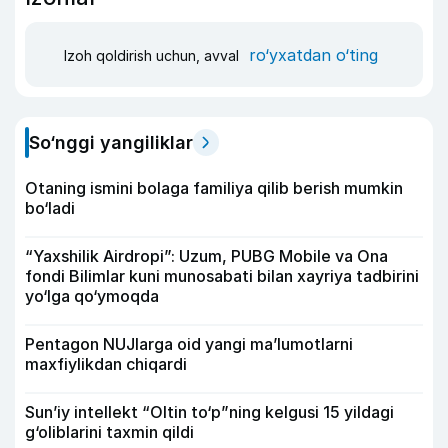
ro‘yxatdan o‘ting
Izoh qoldirish uchun, avval
So‘nggi yangiliklar
Otaning ismini bolaga familiya qilib berish mumkin
bo‘ladi
“Yaxshilik Airdropi”: Uzum, PUBG Mobile va Ona
fondi Bilimlar kuni munosabati bilan xayriya tadbirini
yo‘lga qo‘ymoqda
Pentagon NUJlarga oid yangi maʼlumotlarni
maxfiylikdan chiqardi
Sun’iy intellekt “Oltin to‘p”ning kelgusi 15 yildagi
g‘oliblarini taxmin qildi