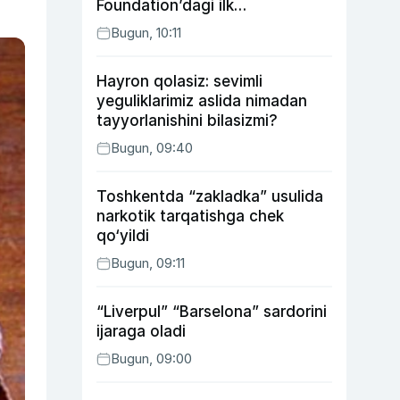
Foundation’dagi ilk
o‘zbekistonlik Go‘zal
Bugun, 10:11
Abduaxatova
Hayron qolasiz: sevimli
yeguliklarimiz aslida nimadan
tayyorlanishini bilasizmi?
Bugun, 09:40
Toshkentda “zakladka” usulida
narkotik tarqatishga chek
qo‘yildi
Bugun, 09:11
“Liverpul” “Barselona” sardorini
ijaraga oladi
Bugun, 09:00