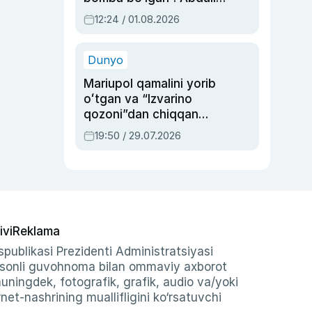
Oripovni siyosiy
12:24 / 01.08.2026
ayblovlardan asrab
qolgan voqea
Dunyo
Mariupol qamalini yorib
oʻtgan va “Izvarino
qozoni”dan chiqqan
qahramon — Ukraina
19:50 / 29.07.2026
armiyasi bosh
qoʻmondoni Drapatiy
haqida
ivi
Reklama
publikasi Prezidenti Administratsiyasi
-sonli guvohnoma bilan ommaviy axborot
shuningdek, fotografik, grafik, audio va/yoki
et-nashrining muallifligini ko‘rsatuvchi