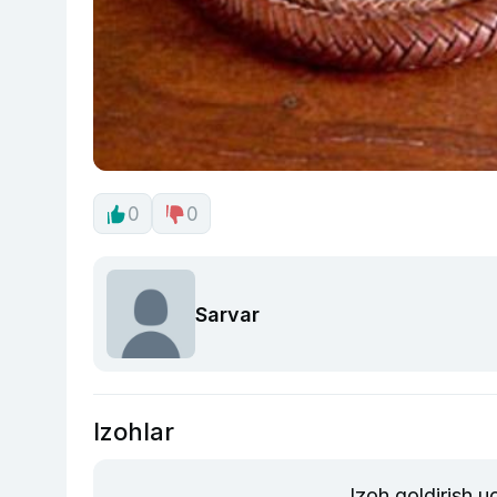
0
0
Sarvar
Izohlar
Izoh qoldirish 