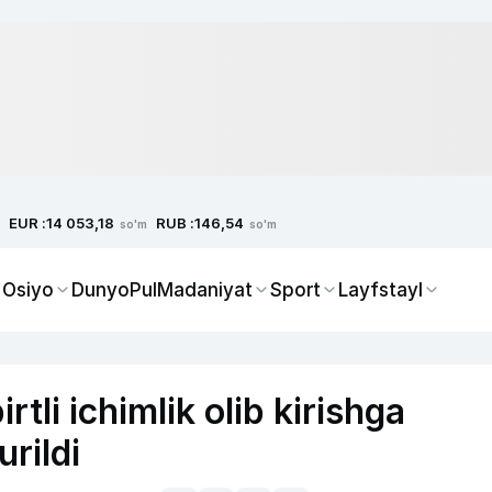
EUR :
RUB :
14 053,18
146,54
so'm
so'm
 Osiyo
Dunyo
Pul
Madaniyat
Sport
Layfstayl
tli ichimlik olib kirishga
urildi