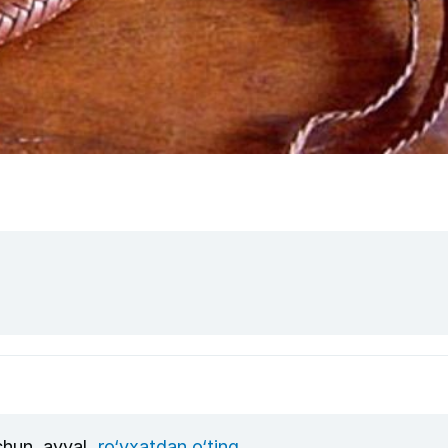
uchun, avval
ro‘yxatdan o‘ting