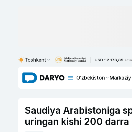
Toshkent
USD :
12 178,85
so'm
O‘zbekiston
Markaziy
Saudiya Arabistoniga spir
uringan kishi 200 darra 