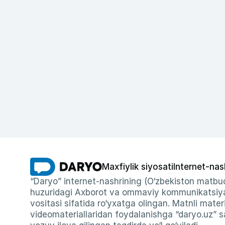
Maxfiylik siyosati
Internet-nas
“Daryo” internet-nashrining (O‘zbekiston matbuo
huzuridagi Axborot va ommaviy kommunikatsiyal
vositasi sifatida ro‘yxatga olingan. Matnli materi
videomateriallaridan foydalanishga “daryo.uz” sa