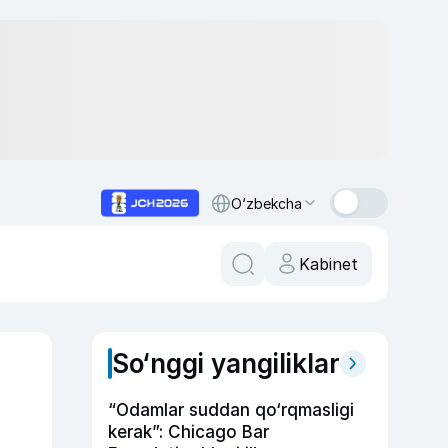
O‘zbekcha
Kabinet
So‘nggi yangiliklar
“Odamlar suddan qo‘rqmasligi
kerak”: Chicago Bar