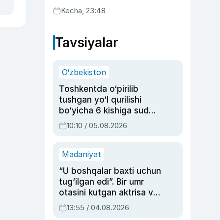
Kecha, 23:48
Tavsiyalar
O‘zbekiston
Toshkentda o‘pirilib
tushgan yo‘l qurilishi
bo‘yicha 6 kishiga sud
hukmi o‘qildi
10:10 / 05.08.2026
Madaniyat
“U boshqalar baxti uchun
tug‘ilgan edi”. Bir umr
otasini kutgan aktrisa va
dublyaj ustasi Rimma
13:55 / 04.08.2026
Ahmedovaning