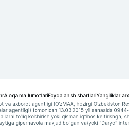
hr
Aloqa ma'lumotlari
Foydalanish shartlari
Yangiliklar arx
t va axborot agentligi (O‘zMAA, hozirgi O‘zbekiston Res
ar agentligi) tomonidan 13.03.2015 yil sanasida 0944
allarni to‘liq ko‘chirish yoki qisman iqtibos keltirishga, 
ytiga giperhavola mavjud bo‘lgan va/yoki “Daryo” intern