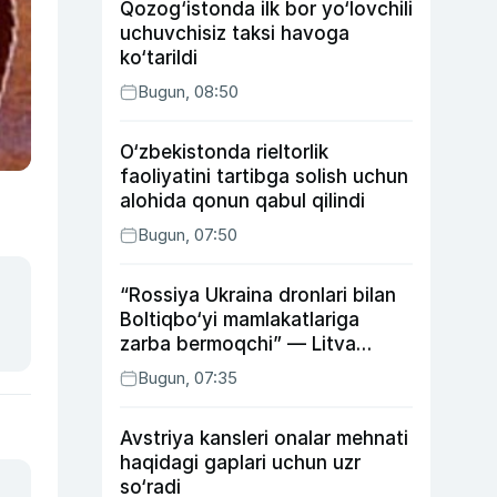
Qozog‘istonda ilk bor yo‘lovchili
uchuvchisiz taksi havoga
ko‘tarildi
Bugun, 08:50
O‘zbekistonda rieltorlik
faoliyatini tartibga solish uchun
alohida qonun qabul qilindi
Bugun, 07:50
“Rossiya Ukraina dronlari bilan
Boltiqbo‘yi mamlakatlariga
zarba bermoqchi” — Litva
mudofaa vaziri
Bugun, 07:35
Avstriya kansleri onalar mehnati
haqidagi gaplari uchun uzr
so‘radi