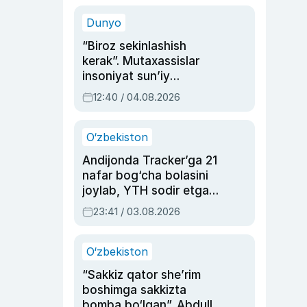
sinovlarga to‘la hayoti
Dunyo
“Biroz sekinlashish
kerak”. Mutaxassislar
insoniyat sun’iy
intellektni boshqara
12:40 / 04.08.2026
olmay qolishidan xavotir
bildirdi
O‘zbekiston
Andijonda Tracker’ga 21
nafar bog‘cha bolasini
joylab, YTH sodir etgan
ayolga sud hukmi o‘qildi
23:41 / 03.08.2026
O‘zbekiston
“Sakkiz qator she’rim
boshimga sakkizta
bomba bo‘lgan”. Abdulla