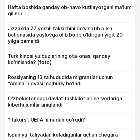
Hafta boshida qanday ob-havo kutilayotgani ma’lum
qilindi
Jizzaxda 77 yoshli taksichini qo‘y sotib olish
bahonasida yaylovga olib borib o‘ldirgan yigit 20
yilga qamaldi
Turk kinosi yulduzlarining ota-onasi qanday
ko‘rinishda? (foto)
Rossiyaning 13 ta hududida migrantlar uchun
“Amina” ilovasi majburiy bo‘ladi
O‘zbekistondagi davlat tashkilotlari serverlariga
kiberhujumlar aniqlandi
“Rakurs”. UEFA nimadan qo‘rqdi?
Ispaniya Italiyadan keladiganlar uchun chegara