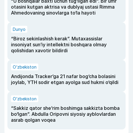
“U boshqalar baxti uchun tug‘ilgan edi”. Bir umr
otasini kutgan aktrisa va dublyaj ustasi Rimma
Ahmedovaning sinovlarga to‘la hayoti
Dunyo
“Biroz sekinlashish kerak”. Mutaxassislar
insoniyat sun’iy intellektni boshqara olmay
qolishidan xavotir bildirdi
O‘zbekiston
Andijonda Tracker’ga 21 nafar bog‘cha bolasini
joylab, YTH sodir etgan ayolga sud hukmi o‘qildi
O‘zbekiston
“Sakkiz qator she’rim boshimga sakkizta bomba
bo‘lgan”. Abdulla Oripovni siyosiy ayblovlardan
asrab qolgan voqea