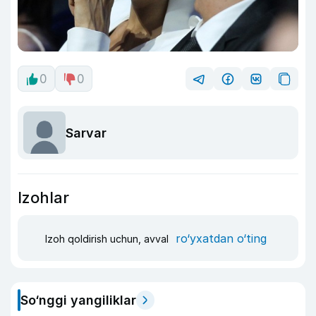
0
0
Sarvar
Izohlar
ro‘yxatdan o‘ting
Izoh qoldirish uchun, avval
So‘nggi yangiliklar