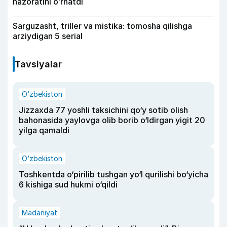
nazoratini oʻrnatdi
Sarguzasht, triller va mistika: tomosha qilishga
arziydigan 5 serial
Tavsiyalar
O‘zbekiston
Jizzaxda 77 yoshli taksichini qo‘y sotib olish
bahonasida yaylovga olib borib o‘ldirgan yigit 20
yilga qamaldi
O‘zbekiston
Toshkentda o‘pirilib tushgan yo‘l qurilishi bo‘yicha
6 kishiga sud hukmi o‘qildi
Madaniyat