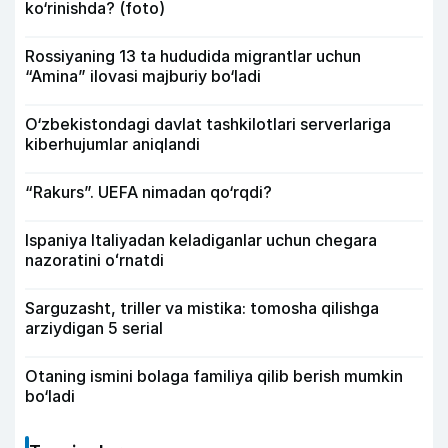
ko‘rinishda? (foto)
Rossiyaning 13 ta hududida migrantlar uchun
“Amina” ilovasi majburiy bo‘ladi
O‘zbekistondagi davlat tashkilotlari serverlariga
kiberhujumlar aniqlandi
“Rakurs”. UEFA nimadan qo‘rqdi?
Ispaniya Italiyadan keladiganlar uchun chegara
nazoratini oʻrnatdi
Sarguzasht, triller va mistika: tomosha qilishga
arziydigan 5 serial
Otaning ismini bolaga familiya qilib berish mumkin
bo‘ladi