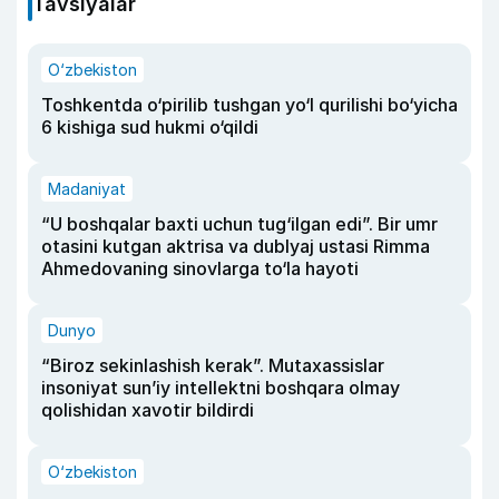
Tavsiyalar
O‘zbekiston
Toshkentda o‘pirilib tushgan yo‘l qurilishi bo‘yicha
6 kishiga sud hukmi o‘qildi
Madaniyat
“U boshqalar baxti uchun tug‘ilgan edi”. Bir umr
otasini kutgan aktrisa va dublyaj ustasi Rimma
Ahmedovaning sinovlarga to‘la hayoti
Dunyo
“Biroz sekinlashish kerak”. Mutaxassislar
insoniyat sun’iy intellektni boshqara olmay
qolishidan xavotir bildirdi
O‘zbekiston