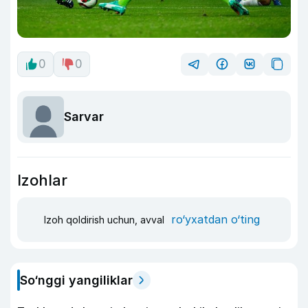
0
0
Sarvar
Izohlar
ro‘yxatdan o‘ting
Izoh qoldirish uchun, avval
So‘nggi yangiliklar