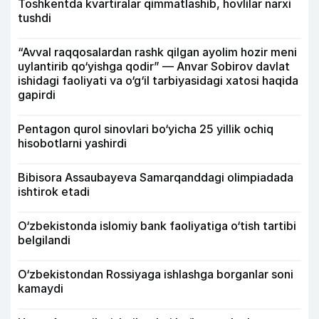
Toshkentda kvartiralar qimmatlashib, hovlilar narxi
tushdi
“Avval raqqosalardan rashk qilgan ayolim hozir meni
uylantirib qo‘yishga qodir” — Anvar Sobirov davlat
ishidagi faoliyati va o‘g‘il tarbiyasidagi xatosi haqida
gapirdi
Pentagon qurol sinovlari bo‘yicha 25 yillik ochiq
hisobotlarni yashirdi
Bibisora Assaubayeva Samarqanddagi olimpiadada
ishtirok etadi
O‘zbekistonda islomiy bank faoliyatiga o‘tish tartibi
belgilandi
O‘zbekistondan Rossiyaga ishlashga borganlar soni
kamaydi