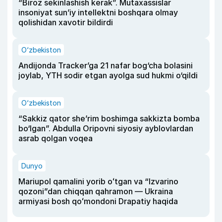
“Biroz sekinlashish kerak”. Mutaxassislar
insoniyat sun’iy intellektni boshqara olmay
qolishidan xavotir bildirdi
O‘zbekiston
Andijonda Tracker’ga 21 nafar bog‘cha bolasini
joylab, YTH sodir etgan ayolga sud hukmi o‘qildi
O‘zbekiston
“Sakkiz qator she’rim boshimga sakkizta bomba
bo‘lgan”. Abdulla Oripovni siyosiy ayblovlardan
asrab qolgan voqea
Dunyo
Mariupol qamalini yorib oʻtgan va “Izvarino
qozoni”dan chiqqan qahramon — Ukraina
armiyasi bosh qoʻmondoni Drapatiy haqida