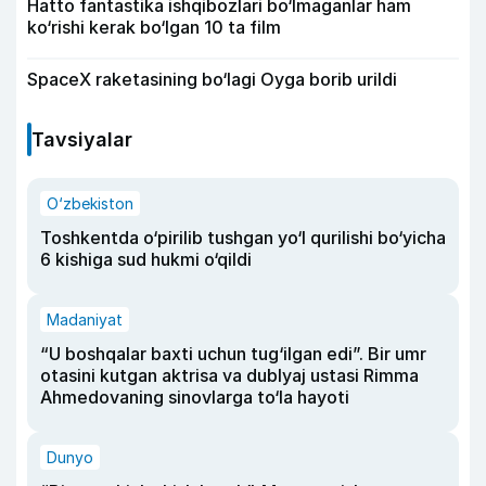
Hatto fantastika ishqibozlari bo‘lmaganlar ham
ko‘rishi kerak bo‘lgan 10 ta film
SpaceX raketasining bo‘lagi Oyga borib urildi
Tavsiyalar
O‘zbekiston
Toshkentda o‘pirilib tushgan yo‘l qurilishi bo‘yicha
6 kishiga sud hukmi o‘qildi
Madaniyat
“U boshqalar baxti uchun tug‘ilgan edi”. Bir umr
otasini kutgan aktrisa va dublyaj ustasi Rimma
Ahmedovaning sinovlarga to‘la hayoti
Dunyo