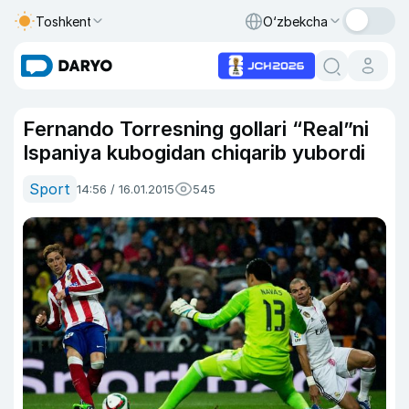
Toshkent
O‘zbekcha
Fernando Torresning gollari “Real”ni
Ispaniya kubogidan chiqarib yubordi
Sport
14:56 / 16.01.2015
545