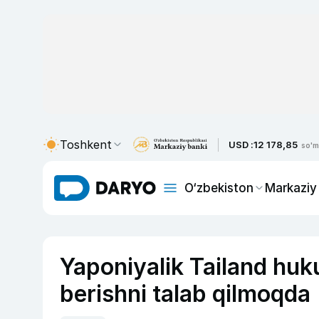
Toshkent
USD :
12 178,85
so'm
O‘zbekiston
Markaziy
Yaponiyalik Tailand huk
berishni talab qilmoqda