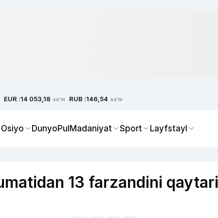
EUR :
RUB :
14 053,18
146,54
so'm
so'm
 Osiyo
Dunyo
Pul
Madaniyat
Sport
Layfstayl
umatidan 13 farzandini qaytar