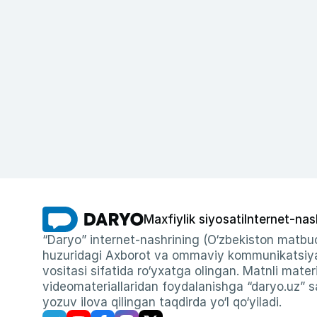
Maxfiylik siyosati
Internet-nas
“Daryo” internet-nashrining (O‘zbekiston matbuo
huzuridagi Axborot va ommaviy kommunikatsiyal
vositasi sifatida ro‘yxatga olingan. Matnli materi
videomateriallaridan foydalanishga “daryo.uz” sa
yozuv ilova qilingan taqdirda yo‘l qo‘yiladi.