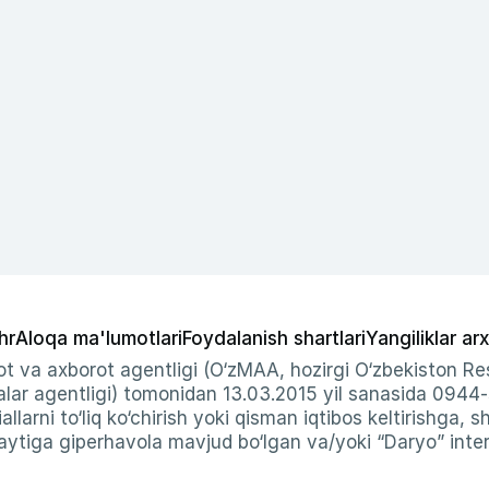
hr
Aloqa ma'lumotlari
Foydalanish shartlari
Yangiliklar arx
t va axborot agentligi (O‘zMAA, hozirgi O‘zbekiston Res
ar agentligi) tomonidan 13.03.2015 yil sanasida 0944
allarni to‘liq ko‘chirish yoki qisman iqtibos keltirishga, 
ytiga giperhavola mavjud bo‘lgan va/yoki “Daryo” intern