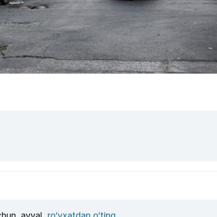
uchun, avval
ro‘yxatdan o‘ting