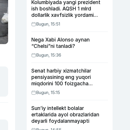
Kolumbiyada yangi prezident
ish boshladi. AQSH 1 mlrd
dollarlik xavfsizlik yordami
bermoqchi
Bugun, 15:51
Nega Xabi Alonso aynan
“Chelsi”ni tanladi?
Bugun, 15:36
Senat harbiy xizmatchilar
pensiyasining eng yuqori
miqdorini 100 foizgacha
oshirishni nazarda tutuvchi
Bugun, 15:15
qonunni ma’qulladi
Sun’iy intellekt bolalar
ertaklarida ayol obrazlaridan
deyarli foydalanmayapti
Bugun, 14:55