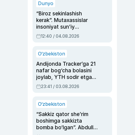
Dunyo
“Biroz sekinlashish
kerak”. Mutaxassislar
insoniyat sun’iy
intellektni boshqara
12:40 / 04.08.2026
olmay qolishidan xavotir
bildirdi
O‘zbekiston
Andijonda Tracker’ga 21
nafar bog‘cha bolasini
joylab, YTH sodir etgan
ayolga sud hukmi o‘qildi
23:41 / 03.08.2026
O‘zbekiston
“Sakkiz qator she’rim
boshimga sakkizta
bomba bo‘lgan”. Abdulla
Oripovni siyosiy