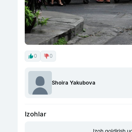
0
0
Shoira Yakubova
Izohlar
Izoh qoldirish 