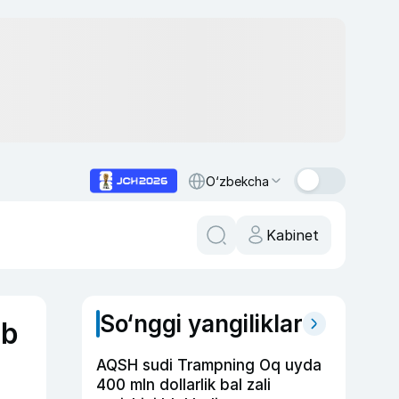
O‘zbekcha
Kabinet
So‘nggi yangiliklar
ib
AQSH sudi Trampning Oq uyda
400 mln dollarlik bal zali