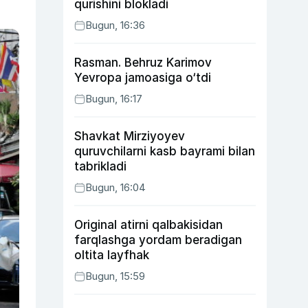
qurishini blokladi
Bugun, 16:36
Rasman. Behruz Karimov
Yevropa jamoasiga o‘tdi
Bugun, 16:17
Shavkat Mirziyoyev
quruvchilarni kasb bayrami bilan
tabrikladi
Bugun, 16:04
Original atirni qalbakisidan
farqlashga yordam beradigan
oltita layfhak
Bugun, 15:59