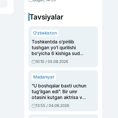
Tavsiyalar
O‘zbekiston
Toshkentda o‘pirilib
tushgan yo‘l qurilishi
bo‘yicha 6 kishiga sud
hukmi o‘qildi
10:10 / 05.08.2026
Madaniyat
“U boshqalar baxti uchun
tug‘ilgan edi”. Bir umr
otasini kutgan aktrisa va
dublyaj ustasi Rimma
13:55 / 04.08.2026
Ahmedovaning
sinovlarga to‘la hayoti