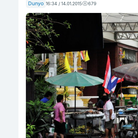
Dunyo
16:34 / 14.01.2015
679