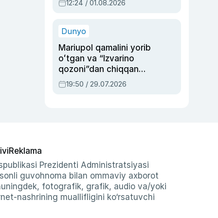
12:24 / 01.08.2026
ayblovlardan asrab
qolgan voqea
Dunyo
Mariupol qamalini yorib
oʻtgan va “Izvarino
qozoni”dan chiqqan
qahramon — Ukraina
19:50 / 29.07.2026
armiyasi bosh
qoʻmondoni Drapatiy
haqida
ivi
Reklama
publikasi Prezidenti Administratsiyasi
-sonli guvohnoma bilan ommaviy axborot
shuningdek, fotografik, grafik, audio va/yoki
et-nashrining muallifligini ko‘rsatuvchi