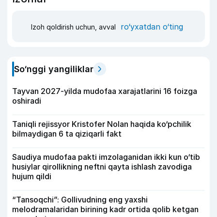
ro‘yxatdan o‘ting
Izoh qoldirish uchun, avval
So‘nggi yangiliklar
Tayvan 2027-yilda mudofaa xarajatlarini 16 foizga
oshiradi
Taniqli rejissyor Kristofer Nolan haqida ko‘pchilik
bilmaydigan 6 ta qiziqarli fakt
Saudiya mudofaa pakti imzolaganidan ikki kun o‘tib
husiylar qirollikning neftni qayta ishlash zavodiga
hujum qildi
“Tansoqchi”: Gollivudning eng yaxshi
melodramalaridan birining kadr ortida qolib ketgan