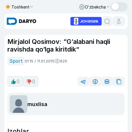
Toshkent
O‘zbekcha
Mirjalol Qosimov: “G‘alabani haqli
ravishda qo‘lga kiritdik”
Sport
01:15 / 11.01.2015
625
0
0
muxlisa
Izohlar