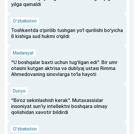
yilga qamaldi
O‘zbekiston
Toshkentda o‘pirilib tushgan yo‘l qurilishi bo‘yicha
6 kishiga sud hukmi o‘qildi
Madaniyat
“U boshqalar baxti uchun tug‘ilgan edi”. Bir umr
otasini kutgan aktrisa va dublyaj ustasi Rimma
Ahmedovaning sinovlarga to‘la hayoti
Dunyo
“Biroz sekinlashish kerak”. Mutaxassislar
insoniyat sun’iy intellektni boshqara olmay
qolishidan xavotir bildirdi
O‘zbekiston