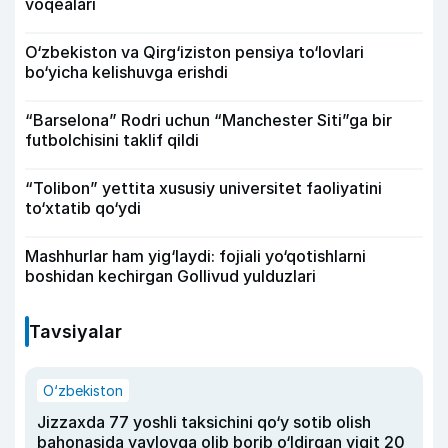
voqealari
O‘zbekiston va Qirg‘iziston pensiya to‘lovlari
bo‘yicha kelishuvga erishdi
“Barselona” Rodri uchun “Manchester Siti”ga bir
futbolchisini taklif qildi
“Tolibon” yettita xususiy universitet faoliyatini
to‘xtatib qo‘ydi
Mashhurlar ham yig‘laydi: fojiali yo‘qotishlarni
boshidan kechirgan Gollivud yulduzlari
Tavsiyalar
O‘zbekiston
Jizzaxda 77 yoshli taksichini qo‘y sotib olish
bahonasida yaylovga olib borib o‘ldirgan yigit 20