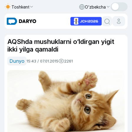
Toshkent
O‘zbekcha
AQShda mushuklarni o‘ldirgan yigit
ikki yilga qamaldi
Dunyo
15:43 / 07.01.2015
2261