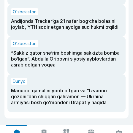
O‘zbekiston
Andijonda Tracker’ga 21 nafar bog‘cha bolasini
joylab, YTH sodir etgan ayolga sud hukmi o‘qildi
O‘zbekiston
“Sakkiz qator she’rim boshimga sakkizta bomba
bo‘lgan”. Abdulla Oripovni siyosiy ayblovlardan
asrab qolgan voqea
Dunyo
Mariupol qamalini yorib oʻtgan va “Izvarino
qozoni”dan chiqqan qahramon — Ukraina
armiyasi bosh qoʻmondoni Drapatiy haqida