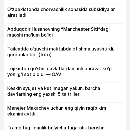
O‘zbekistonda chorvachilik sohasida subsidiyalar
ajratiladi
Abduqodir Husanovning “Manchester Siti”dagi
maoshi ma’lum bo‘ldi
Tailandda o‘quvchi maktabda otishma uyushtirdi,
qurbonlar bor (foto)
Tojikiston qo‘shni davlatlardan uch baravar ko‘p
yonilg‘i sotib oldi — OAV
Keskin syujet va kutilmagan yakun: barcha
davrlarning eng yaxshi 5 ta trilleri
Menejer Maxachev uchun eng qiyin raqib kim
ekanini aytdi
Tramp tug‘ilganlik bo‘yicha fuqarolik berishni