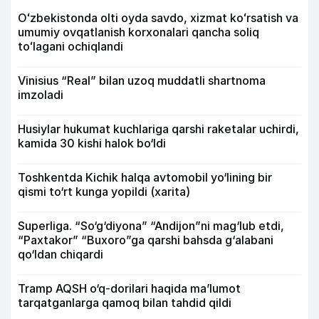
Oʻzbekistonda olti oyda savdo, xizmat koʻrsatish va
umumiy ovqatlanish korxonalari qancha soliq
toʻlagani ochiqlandi
Vinisius “Real” bilan uzoq muddatli shartnoma
imzoladi
Husiylar hukumat kuchlariga qarshi raketalar uchirdi,
kamida 30 kishi halok bo‘ldi
Toshkentda Kichik halqa avtomobil yo‘lining bir
qismi to‘rt kunga yopildi (xarita)
Superliga. “So‘g‘diyona” “Andijon”ni mag‘lub etdi,
“Paxtakor” “Buxoro”ga qarshi bahsda g‘alabani
qo‘ldan chiqardi
Tramp AQSH o‘q-dorilari haqida ma’lumot
tarqatganlarga qamoq bilan tahdid qildi