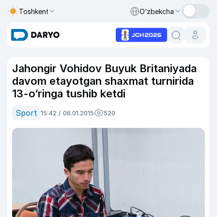
Toshkent
O‘zbekcha
Jahongir Vohidov Buyuk Britaniyada
davom etayotgan shaxmat turnirida
13-o‘ringa tushib ketdi
Sport
15:42 / 06.01.2015
520