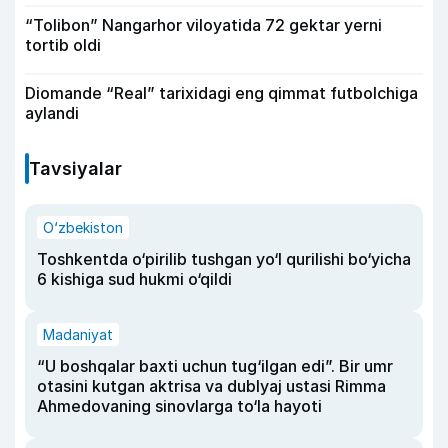
“Tolibon” Nangarhor viloyatida 72 gektar yerni
tortib oldi
Diomande “Real” tarixidagi eng qimmat futbolchiga
aylandi
Tavsiyalar
O‘zbekiston
Toshkentda o‘pirilib tushgan yo‘l qurilishi bo‘yicha
6 kishiga sud hukmi o‘qildi
Madaniyat
“U boshqalar baxti uchun tug‘ilgan edi”. Bir umr
otasini kutgan aktrisa va dublyaj ustasi Rimma
Ahmedovaning sinovlarga to‘la hayoti