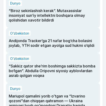
Dunyo
“Biroz sekinlashish kerak”. Mutaxassislar
insoniyat sun’iy intellektni boshqara olmay
qolishidan xavotir bildirdi
O‘zbekiston
Andijonda Tracker’ga 21 nafar bog‘cha bolasini
joylab, YTH sodir etgan ayolga sud hukmi o‘qildi
O‘zbekiston
“Sakkiz qator she’rim boshimga sakkizta bomba
bo‘lgan”. Abdulla Oripovni siyosiy ayblovlardan
asrab qolgan voqea
Dunyo
Mariupol qamalini yorib oʻtgan va “Izvarino
qozoni”dan chiqqan qahramon — Ukraina
armiyasi bosh qoʻmondoni Drapatiy haqida