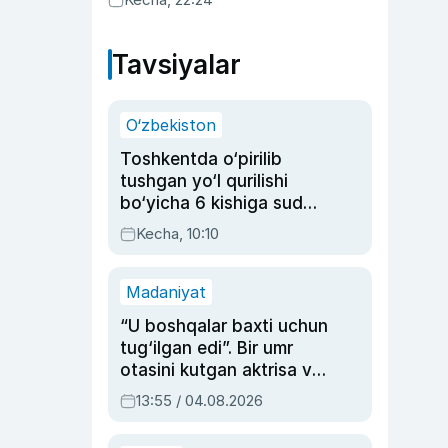
Tavsiyalar
O‘zbekiston
Toshkentda o‘pirilib
tushgan yo‘l qurilishi
bo‘yicha 6 kishiga sud
hukmi o‘qildi
Kecha, 10:10
Madaniyat
“U boshqalar baxti uchun
tug‘ilgan edi”. Bir umr
otasini kutgan aktrisa va
dublyaj ustasi Rimma
13:55 / 04.08.2026
Ahmedovaning
sinovlarga to‘la hayoti