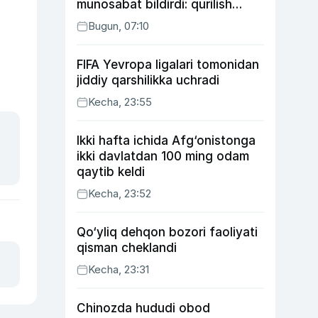
munosabat bildirdi: qurilish
ishlarining 53 foizi yakunlangan
Bugun, 07:10
FIFA Yevropa ligalari tomonidan
jiddiy qarshilikka uchradi
Kecha, 23:55
Ikki hafta ichida Afg‘onistonga
ikki davlatdan 100 ming odam
qaytib keldi
Kecha, 23:52
Qo‘yliq dehqon bozori faoliyati
qisman cheklandi
Kecha, 23:31
Chinozda hududi obod