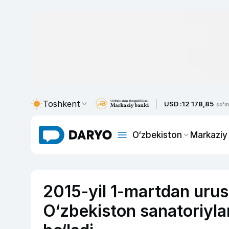
Toshkent
USD :
12 178,85
so'm
O‘zbekiston
Markaziy
2015-yil 1-martdan urush
O‘zbekiston sanatoriyla