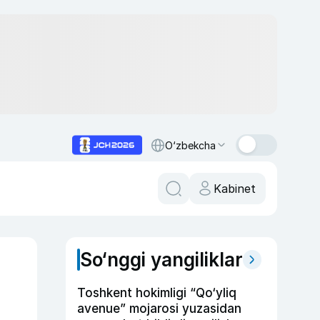
O‘zbekcha
Kabinet
So‘nggi yangiliklar
Toshkent hokimligi “Qo‘yliq
avenue” mojarosi yuzasidan