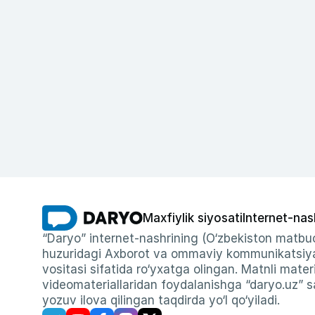
Maxfiylik siyosati
Internet-nas
“Daryo” internet-nashrining (O‘zbekiston matbuo
huzuridagi Axborot va ommaviy kommunikatsiyal
vositasi sifatida ro‘yxatga olingan. Matnli materi
videomateriallaridan foydalanishga “daryo.uz” sa
yozuv ilova qilingan taqdirda yo‘l qo‘yiladi.