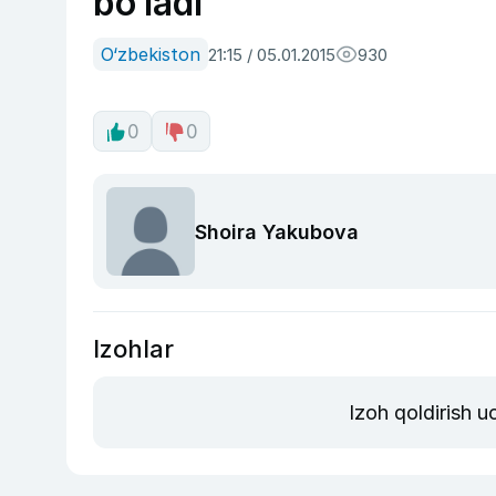
bo‘ladi
O‘zbekiston
21:15 / 05.01.2015
930
0
0
Shoira Yakubova
Izohlar
Izoh qoldirish 