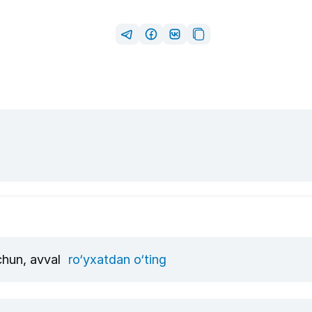
uchun, avval
ro‘yxatdan o‘ting