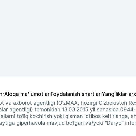
hr
Aloqa ma'lumotlari
Foydalanish shartlari
Yangiliklar arx
t va axborot agentligi (O‘zMAA, hozirgi O‘zbekiston Res
ar agentligi) tomonidan 13.03.2015 yil sanasida 0944
allarni to‘liq ko‘chirish yoki qisman iqtibos keltirishga, 
ytiga giperhavola mavjud bo‘lgan va/yoki “Daryo” intern