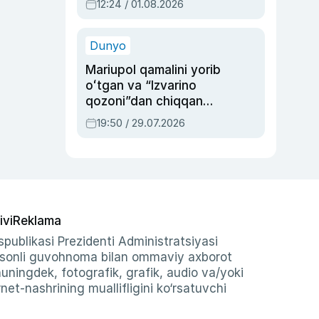
12:24 / 01.08.2026
ayblovlardan asrab
qolgan voqea
Dunyo
Mariupol qamalini yorib
oʻtgan va “Izvarino
qozoni”dan chiqqan
qahramon — Ukraina
19:50 / 29.07.2026
armiyasi bosh
qoʻmondoni Drapatiy
haqida
ivi
Reklama
publikasi Prezidenti Administratsiyasi
-sonli guvohnoma bilan ommaviy axborot
shuningdek, fotografik, grafik, audio va/yoki
et-nashrining muallifligini ko‘rsatuvchi