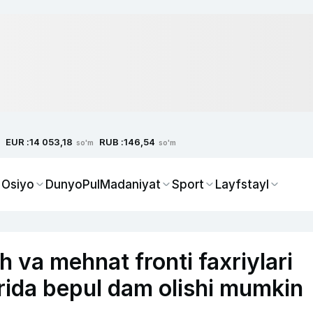
EUR :
RUB :
14 053,18
146,54
so'm
so'm
 Osiyo
Dunyo
Pul
Madaniyat
Sport
Layfstayl
 va mehnat fronti faxriylari
rida bepul dam olishi mumkin