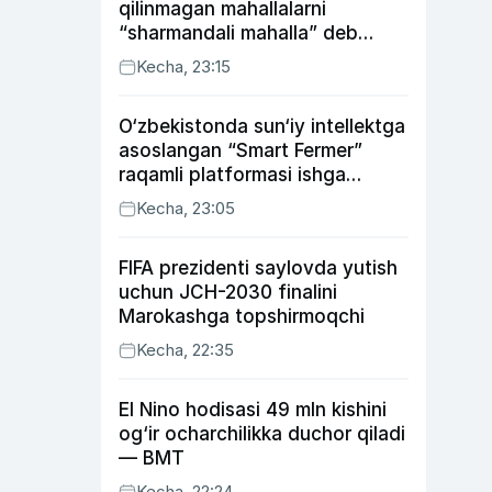
qilinmagan mahallalarni
“sharmandali mahalla” deb
belgilash boshlandi
Kecha, 23:15
O‘zbekistonda sun‘iy intellektga
asoslangan “Smart Fermer”
raqamli platformasi ishga
tushiriladi
Kecha, 23:05
FIFA prezidenti saylovda yutish
uchun JCH-2030 finalini
Marokashga topshirmoqchi
Kecha, 22:35
El Nino hodisasi 49 mln kishini
og‘ir ocharchilikka duchor qiladi
— BMT
Kecha, 22:24