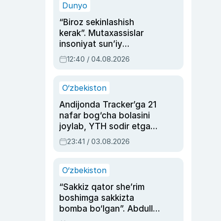
Dunyo
“Biroz sekinlashish
kerak”. Mutaxassislar
insoniyat sun’iy
intellektni boshqara
12:40 / 04.08.2026
olmay qolishidan xavotir
bildirdi
O‘zbekiston
Andijonda Tracker’ga 21
nafar bog‘cha bolasini
joylab, YTH sodir etgan
ayolga sud hukmi o‘qildi
23:41 / 03.08.2026
O‘zbekiston
“Sakkiz qator she’rim
boshimga sakkizta
bomba bo‘lgan”. Abdulla
Oripovni siyosiy