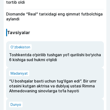
tortib oldi
Diomande “Real” tarixidagi eng qimmat futbolchiga
aylandi
Tavsiyalar
O‘zbekiston
Toshkentda o‘pirilib tushgan yo‘l qurilishi bo‘yicha
6 kishiga sud hukmi o‘qildi
Madaniyat
“U boshqalar baxti uchun tug‘ilgan edi”. Bir umr
otasini kutgan aktrisa va dublyaj ustasi Rimma
Ahmedovaning sinovlarga to‘la hayoti
Dunyo