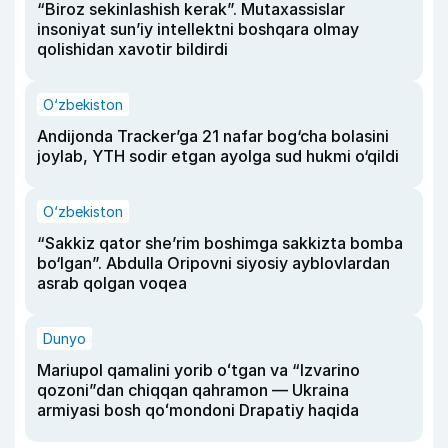
“Biroz sekinlashish kerak”. Mutaxassislar
insoniyat sun’iy intellektni boshqara olmay
qolishidan xavotir bildirdi
O‘zbekiston
Andijonda Tracker’ga 21 nafar bog‘cha bolasini
joylab, YTH sodir etgan ayolga sud hukmi o‘qildi
O‘zbekiston
“Sakkiz qator she’rim boshimga sakkizta bomba
bo‘lgan”. Abdulla Oripovni siyosiy ayblovlardan
asrab qolgan voqea
Dunyo
Mariupol qamalini yorib oʻtgan va “Izvarino
qozoni”dan chiqqan qahramon — Ukraina
armiyasi bosh qoʻmondoni Drapatiy haqida