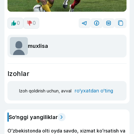
0
0
muxlisa
Izohlar
ro‘yxatdan o‘ting
Izoh qoldirish uchun, avval
So‘nggi yangiliklar
Oʻzbekistonda olti oyda savdo, xizmat koʻrsatish va