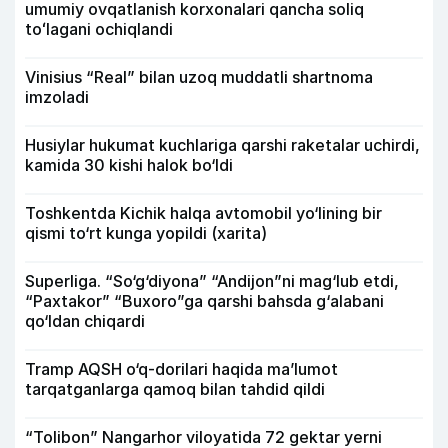
umumiy ovqatlanish korxonalari qancha soliq
toʻlagani ochiqlandi
Vinisius “Real” bilan uzoq muddatli shartnoma
imzoladi
Husiylar hukumat kuchlariga qarshi raketalar uchirdi,
kamida 30 kishi halok bo‘ldi
Toshkentda Kichik halqa avtomobil yo‘lining bir
qismi to‘rt kunga yopildi (xarita)
Superliga. “So‘g‘diyona” “Andijon”ni mag‘lub etdi,
“Paxtakor” “Buxoro”ga qarshi bahsda g‘alabani
qo‘ldan chiqardi
Tramp AQSH o‘q-dorilari haqida ma’lumot
tarqatganlarga qamoq bilan tahdid qildi
“Tolibon” Nangarhor viloyatida 72 gektar yerni