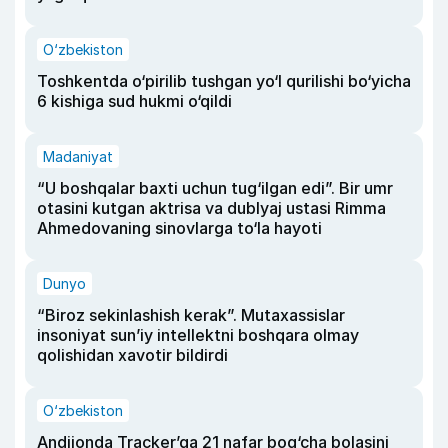
O‘zbekiston
Toshkentda o‘pirilib tushgan yo‘l qurilishi bo‘yicha
6 kishiga sud hukmi o‘qildi
Madaniyat
“U boshqalar baxti uchun tug‘ilgan edi”. Bir umr
otasini kutgan aktrisa va dublyaj ustasi Rimma
Ahmedovaning sinovlarga to‘la hayoti
Dunyo
“Biroz sekinlashish kerak”. Mutaxassislar
insoniyat sun’iy intellektni boshqara olmay
qolishidan xavotir bildirdi
O‘zbekiston
Andijonda Tracker’ga 21 nafar bog‘cha bolasini