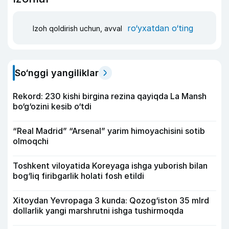
ro‘yxatdan o‘ting
Izoh qoldirish uchun, avval
So‘nggi yangiliklar
Rekord: 230 kishi birgina rezina qayiqda La Mansh
bo‘g‘ozini kesib o‘tdi
“Real Madrid” “Arsenal” yarim himoyachisini sotib
olmoqchi
Toshkent viloyatida Koreyaga ishga yuborish bilan
bog‘liq firibgarlik holati fosh etildi
Xitoydan Yevropaga 3 kunda: Qozog‘iston 35 mlrd
dollarlik yangi marshrutni ishga tushirmoqda