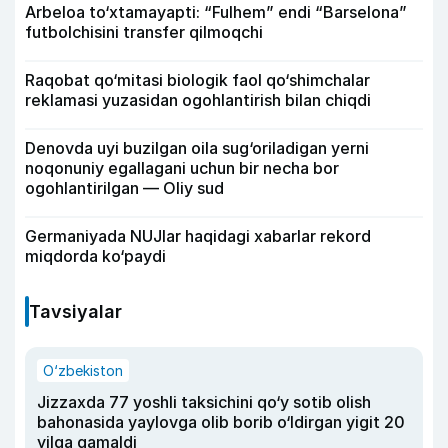
Arbeloa to‘xtamayapti: “Fulhem” endi “Barselona”
futbolchisini transfer qilmoqchi
Raqobat qo‘mitasi biologik faol qo‘shimchalar
reklamasi yuzasidan ogohlantirish bilan chiqdi
Denovda uyi buzilgan oila sug‘oriladigan yerni
noqonuniy egallagani uchun bir necha bor
ogohlantirilgan — Oliy sud
Germaniyada NUJlar haqidagi xabarlar rekord
miqdorda ko‘paydi
Tavsiyalar
O‘zbekiston
Jizzaxda 77 yoshli taksichini qo‘y sotib olish
bahonasida yaylovga olib borib o‘ldirgan yigit 20
yilga qamaldi