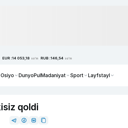
EUR :
RUB :
14 053,18
146,54
so'm
so'm
 Osiyo
Dunyo
Pul
Madaniyat
Sport
Layfstayl
isiz qoldi