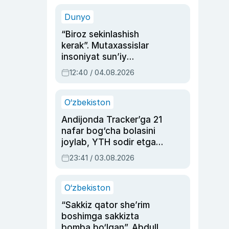
sinovlarga to‘la hayoti
Dunyo
“Biroz sekinlashish
kerak”. Mutaxassislar
insoniyat sun’iy
intellektni boshqara
12:40 / 04.08.2026
olmay qolishidan xavotir
bildirdi
O‘zbekiston
Andijonda Tracker’ga 21
nafar bog‘cha bolasini
joylab, YTH sodir etgan
ayolga sud hukmi o‘qildi
23:41 / 03.08.2026
O‘zbekiston
“Sakkiz qator she’rim
boshimga sakkizta
bomba bo‘lgan”. Abdulla