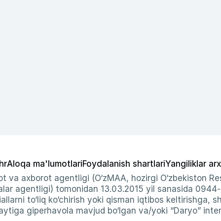
hr
Aloqa ma'lumotlari
Foydalanish shartlari
Yangiliklar arx
t va axborot agentligi (O‘zMAA, hozirgi O‘zbekiston Res
ar agentligi) tomonidan 13.03.2015 yil sanasida 0944
allarni to‘liq ko‘chirish yoki qisman iqtibos keltirishga, 
ytiga giperhavola mavjud bo‘lgan va/yoki “Daryo” intern