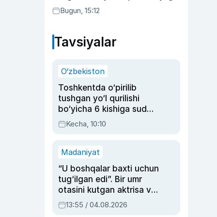
qamaldi
Bugun, 15:12
Tavsiyalar
O‘zbekiston
Toshkentda o‘pirilib
tushgan yo‘l qurilishi
bo‘yicha 6 kishiga sud
hukmi o‘qildi
Kecha, 10:10
Madaniyat
“U boshqalar baxti uchun
tug‘ilgan edi”. Bir umr
otasini kutgan aktrisa va
dublyaj ustasi Rimma
13:55 / 04.08.2026
Ahmedovaning