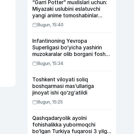
“Garri Potter” muxlislari uchun:
Miyazaki uslubini eslatuvchi
yangi anime tomoshabinlar
e’tiborini qozonmoqda
Bugun, 15:40
Infantinoning Yevropa
Superligasi bo‘yicha yashirin
muzokaralar olib borgani fosh
bo‘ldi
Bugun, 15:34
Toshkent viloyati soliq
boshqarmasi mas’ullariga
jinoyat ishi qo‘zg‘atildi
Bugun, 15:25
Qashqadaryolik ayolni
fohishalikka yubormoqchi
bo‘lgan Turkiya fuqarosi 3 yilga