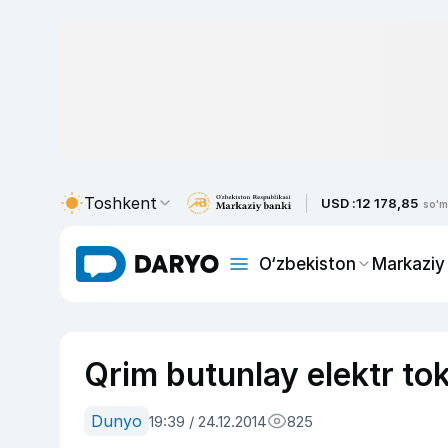
Toshkent
USD :
12 178,85
so'm
O‘zbekiston
Markaziy
Qrim butunlay elektr tok
Dunyo
19:39 / 24.12.2014
825