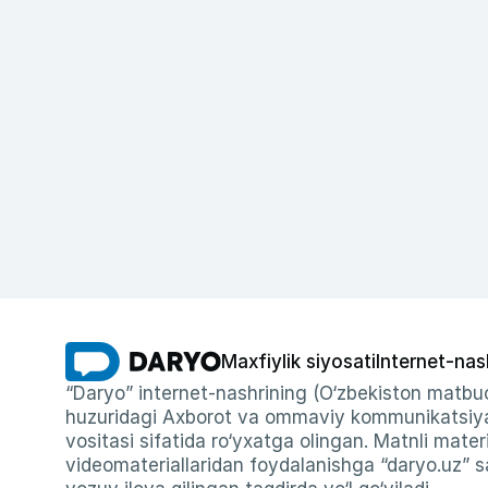
Maxfiylik siyosati
Internet-nas
“Daryo” internet-nashrining (O‘zbekiston matbuo
huzuridagi Axborot va ommaviy kommunikatsiyal
vositasi sifatida ro‘yxatga olingan. Matnli materi
videomateriallaridan foydalanishga “daryo.uz” sa