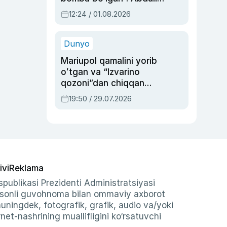
Oripovni siyosiy
12:24 / 01.08.2026
ayblovlardan asrab
qolgan voqea
Dunyo
Mariupol qamalini yorib
oʻtgan va “Izvarino
qozoni”dan chiqqan
qahramon — Ukraina
19:50 / 29.07.2026
armiyasi bosh
qoʻmondoni Drapatiy
haqida
ivi
Reklama
publikasi Prezidenti Administratsiyasi
-sonli guvohnoma bilan ommaviy axborot
shuningdek, fotografik, grafik, audio va/yoki
et-nashrining muallifligini ko‘rsatuvchi