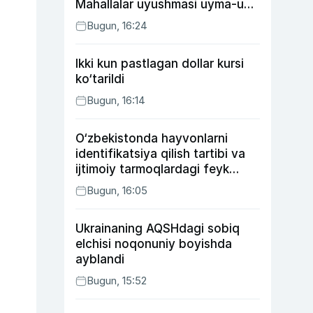
Mahallalar uyushmasi uyma-uy
yurgan mas’ullar haqida
Bugun, 16:24
Ikki kun pastlagan dollar kursi
ko‘tarildi
Bugun, 16:14
O‘zbekistonda hayvonlarni
identifikatsiya qilish tartibi va
ijtimoiy tarmoqlardagi feyk
xabarlarga izoh berildi
Bugun, 16:05
Ukrainaning AQSHdagi sobiq
elchisi noqonuniy boyishda
ayblandi
Bugun, 15:52