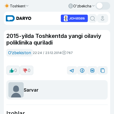
Toshkent
O‘zbekcha
2015-yilda Toshkentda yangi oilaviy
poliklinika quriladi
O‘zbekiston
22:24 / 23.12.2014
767
0
0
Sarvar
Izohlar