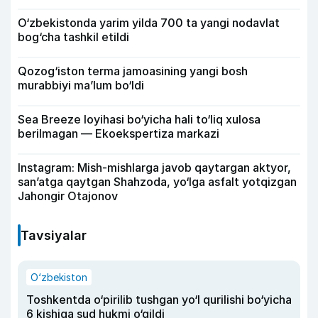
O‘zbekistonda yarim yilda 700 ta yangi nodavlat
bog‘cha tashkil etildi
Qozog‘iston terma jamoasining yangi bosh
murabbiyi ma’lum bo‘ldi
Sea Breeze loyihasi bo‘yicha hali to‘liq xulosa
berilmagan — Ekoekspertiza markazi
Instagram: Mish-mishlarga javob qaytargan aktyor,
san’atga qaytgan Shahzoda, yo‘lga asfalt yotqizgan
Jahongir Otajonov
Tavsiyalar
O‘zbekiston
Toshkentda o‘pirilib tushgan yo‘l qurilishi bo‘yicha
6 kishiga sud hukmi o‘qildi