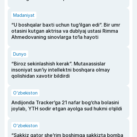
Madaniyat
“U boshqalar baxti uchun tug‘ilgan edi”. Bir umr
otasini kutgan aktrisa va dublyaj ustasi Rimma
Ahmedovaning sinovlarga to‘la hayoti
Dunyo
“Biroz sekinlashish kerak”. Mutaxassislar
insoniyat sun’iy intellektni boshqara olmay
qolishidan xavotir bildirdi
O‘zbekiston
Andijonda Tracker’ga 21 nafar bog‘cha bolasini
joylab, YTH sodir etgan ayolga sud hukmi o‘qildi
O‘zbekiston
“Sakkiz qator she’rim boshimga sakkizta bomba