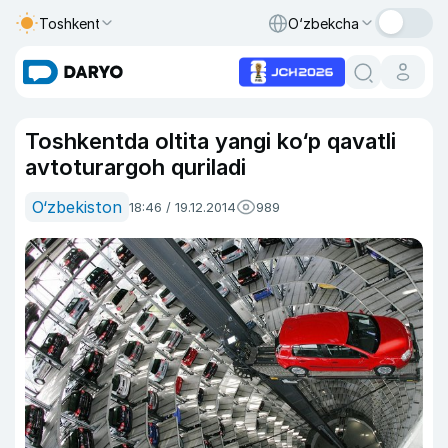
Toshkent
O‘zbekcha
Toshkentda oltita yangi ko‘p qavatli
avtoturargoh quriladi
O‘zbekiston
18:46 / 19.12.2014
989