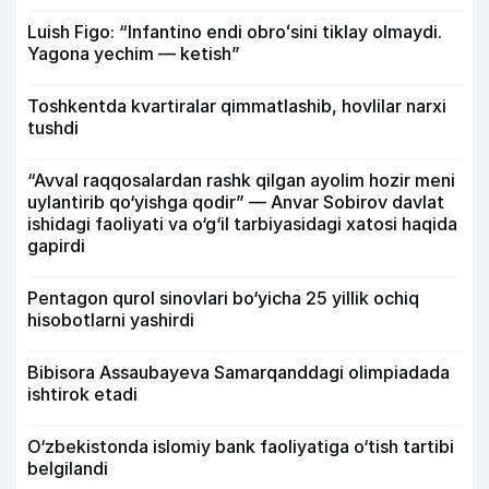
Luish Figo: “Infantino endi obroʻsini tiklay olmaydi.
Yagona yechim — ketish”
Toshkentda kvartiralar qimmatlashib, hovlilar narxi
tushdi
“Avval raqqosalardan rashk qilgan ayolim hozir meni
uylantirib qo‘yishga qodir” — Anvar Sobirov davlat
ishidagi faoliyati va o‘g‘il tarbiyasidagi xatosi haqida
gapirdi
Pentagon qurol sinovlari bo‘yicha 25 yillik ochiq
hisobotlarni yashirdi
Bibisora Assaubayeva Samarqanddagi olimpiadada
ishtirok etadi
O‘zbekistonda islomiy bank faoliyatiga o‘tish tartibi
belgilandi