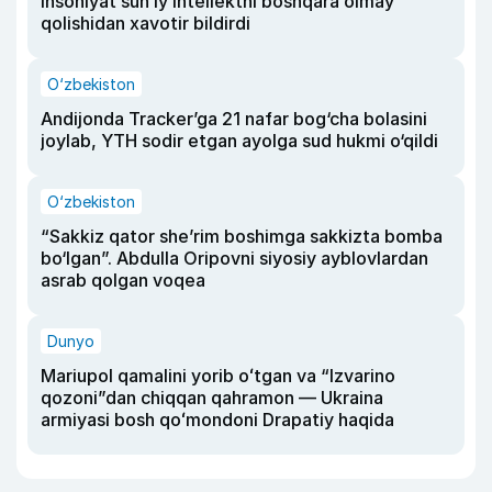
insoniyat sun’iy intellektni boshqara olmay
qolishidan xavotir bildirdi
O‘zbekiston
Andijonda Tracker’ga 21 nafar bog‘cha bolasini
joylab, YTH sodir etgan ayolga sud hukmi o‘qildi
O‘zbekiston
“Sakkiz qator she’rim boshimga sakkizta bomba
bo‘lgan”. Abdulla Oripovni siyosiy ayblovlardan
asrab qolgan voqea
Dunyo
Mariupol qamalini yorib oʻtgan va “Izvarino
qozoni”dan chiqqan qahramon — Ukraina
armiyasi bosh qoʻmondoni Drapatiy haqida