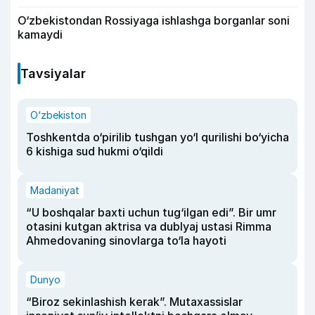
O‘zbekistondan Rossiyaga ishlashga borganlar soni
kamaydi
Tavsiyalar
O‘zbekiston
Toshkentda o‘pirilib tushgan yo‘l qurilishi bo‘yicha
6 kishiga sud hukmi o‘qildi
Madaniyat
“U boshqalar baxti uchun tug‘ilgan edi”. Bir umr
otasini kutgan aktrisa va dublyaj ustasi Rimma
Ahmedovaning sinovlarga to‘la hayoti
Dunyo
“Biroz sekinlashish kerak”. Mutaxassislar