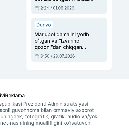
Oripovni siyosiy
12:24 / 01.08.2026
ayblovlardan asrab
qolgan voqea
Dunyo
Mariupol qamalini yorib
oʻtgan va “Izvarino
qozoni”dan chiqqan
qahramon — Ukraina
19:50 / 29.07.2026
armiyasi bosh
qoʻmondoni Drapatiy
haqida
ivi
Reklama
publikasi Prezidenti Administratsiyasi
-sonli guvohnoma bilan ommaviy axborot
shuningdek, fotografik, grafik, audio va/yoki
et-nashrining muallifligini ko‘rsatuvchi