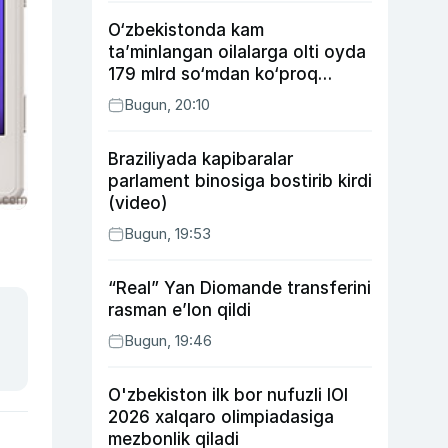
O‘zbekistonda kam
ta’minlangan oilalarga olti oyda
179 mlrd so‘mdan ko‘proq
ijtimoiy keshbek to‘lab berildi
Bugun, 20:10
Braziliyada kapibaralar
parlament binosiga bostirib kirdi
(video)
Bugun, 19:53
“Real” Yan Diomande transferini
rasman e’lon qildi
Bugun, 19:46
O'zbekiston ilk bor nufuzli IOI
2026 xalqaro olimpiadasiga
mezbonlik qiladi