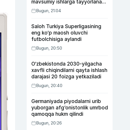
mavsumiy ishlarga tayyorlanadi
va joylashtiriladi
Bugun, 21:04
Saloh Turkiya Superligasining
eng ko‘p maosh oluvchi
futbolchisiga aylandi
Bugun, 20:50
O‘zbekistonda 2030-yilgacha
xavfli chiqindilarni qayta ishlash
darajasi 20 foizga yetkaziladi
Bugun, 20:40
Germaniyada piyodalarni urib
yuborgan afg‘onistonlik umrbod
qamoqqa hukm qilindi
Bugun, 20:26