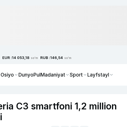
EUR :
RUB :
14 053,18
146,54
so'm
so'm
 Osiyo
Dunyo
Pul
Madaniyat
Sport
Layfstayl
ia C3 smartfoni 1,2 million
i