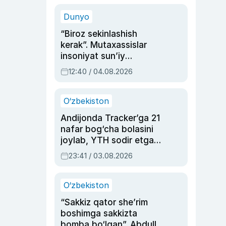
sinovlarga to‘la hayoti
Dunyo
“Biroz sekinlashish
kerak”. Mutaxassislar
insoniyat sun’iy
intellektni boshqara
12:40 / 04.08.2026
olmay qolishidan xavotir
bildirdi
O‘zbekiston
Andijonda Tracker’ga 21
nafar bog‘cha bolasini
joylab, YTH sodir etgan
ayolga sud hukmi o‘qildi
23:41 / 03.08.2026
O‘zbekiston
“Sakkiz qator she’rim
boshimga sakkizta
bomba bo‘lgan”. Abdulla