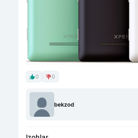
0
0
bekzod
Izohlar