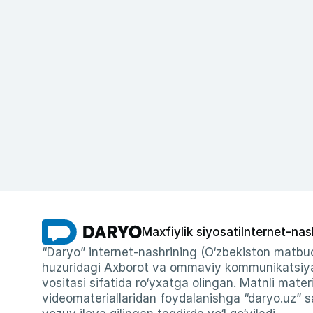
Maxfiylik siyosati
Internet-nas
“Daryo” internet-nashrining (O‘zbekiston matbuo
huzuridagi Axborot va ommaviy kommunikatsiyal
vositasi sifatida ro‘yxatga olingan. Matnli materi
videomateriallaridan foydalanishga “daryo.uz” sa