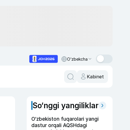
O‘zbekcha
Kabinet
So‘nggi yangiliklar
O‘zbekiston fuqarolari yangi
dastur orqali AQSHdagi