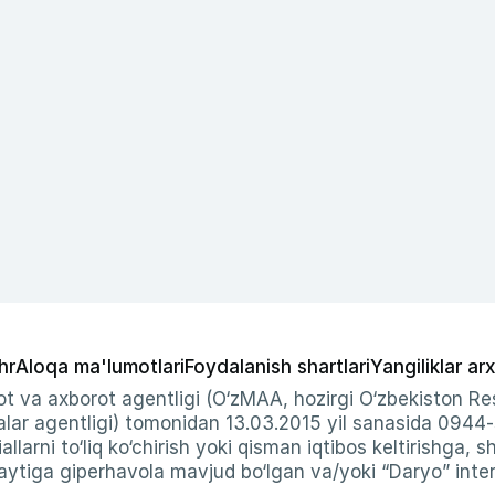
hr
Aloqa ma'lumotlari
Foydalanish shartlari
Yangiliklar arx
t va axborot agentligi (O‘zMAA, hozirgi O‘zbekiston Res
ar agentligi) tomonidan 13.03.2015 yil sanasida 0944
allarni to‘liq ko‘chirish yoki qisman iqtibos keltirishga, 
ytiga giperhavola mavjud bo‘lgan va/yoki “Daryo” intern