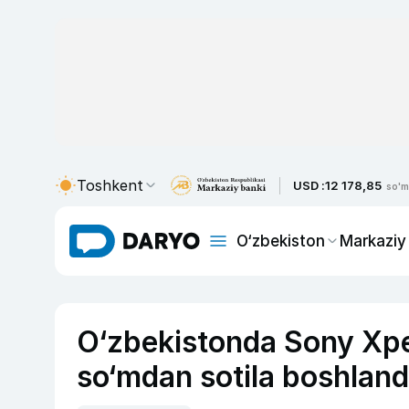
Toshkent
USD :
12 178,85
so'm
O‘zbekiston
Markaziy
O‘zbekistonda Sony Xper
so‘mdan sotila boshland