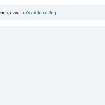
uchun, avval
ro‘yxatdan o‘ting