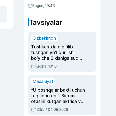
Bugun, 19:43
Tavsiyalar
O‘zbekiston
Toshkentda o‘pirilib
tushgan yo‘l qurilishi
bo‘yicha 6 kishiga sud
hukmi o‘qildi
Kecha, 10:10
Madaniyat
“U boshqalar baxti uchun
tug‘ilgan edi”. Bir umr
otasini kutgan aktrisa va
dublyaj ustasi Rimma
13:55 / 04.08.2026
Ahmedovaning