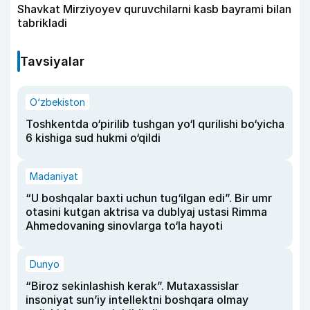
Shavkat Mirziyoyev quruvchilarni kasb bayrami bilan
tabrikladi
Tavsiyalar
O‘zbekiston
Toshkentda o‘pirilib tushgan yo‘l qurilishi bo‘yicha
6 kishiga sud hukmi o‘qildi
Madaniyat
“U boshqalar baxti uchun tug‘ilgan edi”. Bir umr
otasini kutgan aktrisa va dublyaj ustasi Rimma
Ahmedovaning sinovlarga to‘la hayoti
Dunyo
“Biroz sekinlashish kerak”. Mutaxassislar
insoniyat sun’iy intellektni boshqara olmay