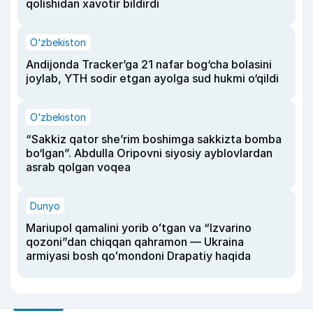
qolishidan xavotir bildirdi
O‘zbekiston
Andijonda Tracker’ga 21 nafar bog‘cha bolasini
joylab, YTH sodir etgan ayolga sud hukmi o‘qildi
O‘zbekiston
“Sakkiz qator she’rim boshimga sakkizta bomba
bo‘lgan”. Abdulla Oripovni siyosiy ayblovlardan
asrab qolgan voqea
Dunyo
Mariupol qamalini yorib oʻtgan va “Izvarino
qozoni”dan chiqqan qahramon — Ukraina
armiyasi bosh qoʻmondoni Drapatiy haqida