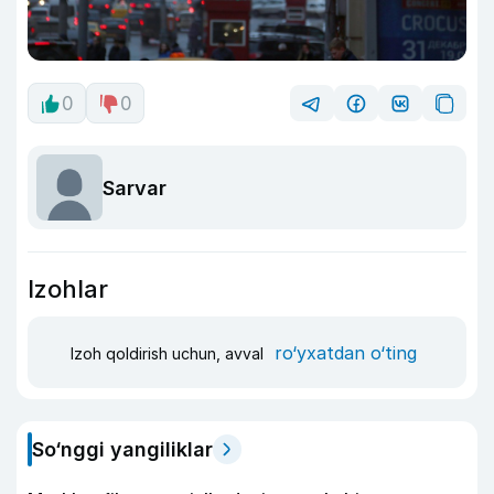
0
0
Sarvar
Izohlar
ro‘yxatdan o‘ting
Izoh qoldirish uchun, avval
So‘nggi yangiliklar