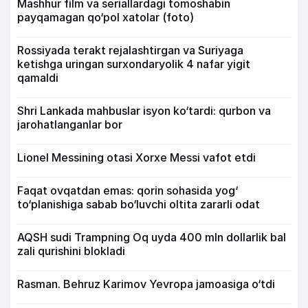
Mashhur film va seriallardagi tomoshabin
payqamagan qo‘pol xatolar (foto)
Rossiyada terakt rejalashtirgan va Suriyaga
ketishga uringan surxondaryolik 4 nafar yigit
qamaldi
Shri Lankada mahbuslar isyon ko‘tardi: qurbon va
jarohatlanganlar bor
Lionel Messining otasi Xorxe Messi vafot etdi
Faqat ovqatdan emas: qorin sohasida yog‘
to‘planishiga sabab bo‘luvchi oltita zararli odat
AQSH sudi Trampning Oq uyda 400 mln dollarlik bal
zali qurishini blokladi
Rasman. Behruz Karimov Yevropa jamoasiga o‘tdi