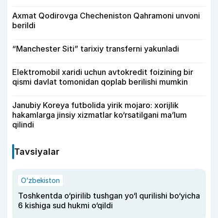
Axmat Qodirovga Checheniston Qahramoni unvoni
berildi
“Manchester Siti” tarixiy transferni yakunladi
Elektromobil xaridi uchun avtokredit foizining bir
qismi davlat tomonidan qoplab berilishi mumkin
Janubiy Koreya futbolida yirik mojaro: xorijlik
hakamlarga jinsiy xizmatlar ko‘rsatilgani ma’lum
qilindi
Tavsiyalar
O‘zbekiston
Toshkentda o‘pirilib tushgan yo‘l qurilishi bo‘yicha
6 kishiga sud hukmi o‘qildi