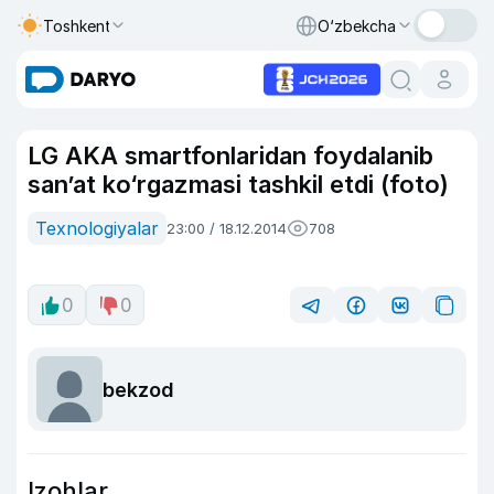
Toshkent
O‘zbekcha
LG AKA smartfonlaridan foydalanib
san’at ko‘rgazmasi tashkil etdi (foto)
Texnologiyalar
23:00 / 18.12.2014
708
0
0
bekzod
Izohlar