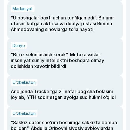
Madaniyat
“U boshqalar baxti uchun tug‘ilgan edi”. Bir umr
otasini kutgan aktrisa va dublyaj ustasi Rimma
Ahmedovaning sinovlarga to‘la hayoti
Dunyo
“Biroz sekinlashish kerak”. Mutaxassislar
insoniyat sun’iy intellektni boshqara olmay
qolishidan xavotir bildirdi
O‘zbekiston
Andijonda Tracker’ga 21 nafar bog‘cha bolasini
joylab, YTH sodir etgan ayolga sud hukmi o‘qildi
O‘zbekiston
“Sakkiz qator she’rim boshimga sakkizta bomba
bo‘lgan”. Abdulla Oripovni siyosiy ayblovlardan