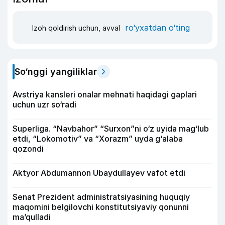
ro‘yxatdan o‘ting
Izoh qoldirish uchun, avval
So‘nggi yangiliklar
Avstriya kansleri onalar mehnati haqidagi gaplari
uchun uzr so‘radi
Superliga. “Navbahor” “Surxon”ni o‘z uyida mag‘lub
etdi, “Lokomotiv” va “Xorazm” uyda g‘alaba
qozondi
Aktyor Abdu­mannon Ubaydullayev vafot etdi
Senat Prezident administratsiyasining huquqiy
maqomini belgilovchi konstitutsiyaviy qonunni
ma’qulladi