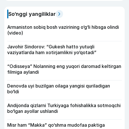
So‘nggi yangiliklar
Armaniston sobiq bosh vazirining o‘g‘li hibsga olindi
(video)
Javohir Sindorov: “Gukesh hatto yutuqli
vaziyatlarda ham xotirjamlikni yo‘qotadi”
“Odisseya” Nolanning eng yuqori daromad keltirgan
filmiga aylandi
Denovda uyi buzilgan oilaga yangisi quriladigan
bo‘ldi
Andijonda qizlarni Turkiyaga fohishalikka sotmoqchi
bo‘lgan ayollar ushlandi
Misr ham “Makka” qo‘shma mudofaa paktiga