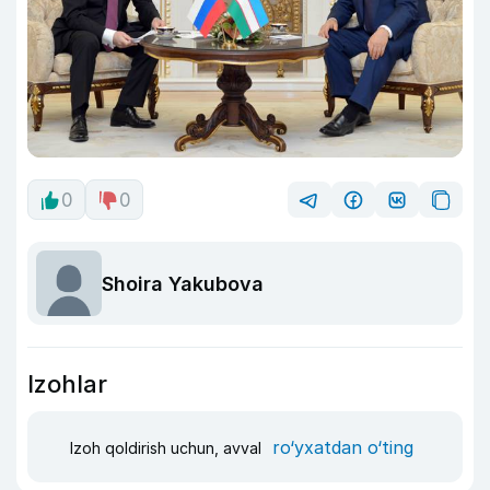
0
0
Shoira Yakubova
Izohlar
ro‘yxatdan o‘ting
Izoh qoldirish uchun, avval