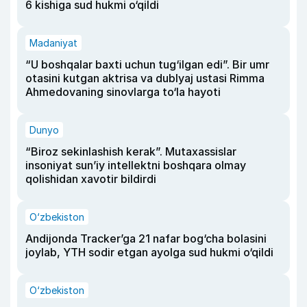
6 kishiga sud hukmi o‘qildi
Madaniyat
“U boshqalar baxti uchun tug‘ilgan edi”. Bir umr
otasini kutgan aktrisa va dublyaj ustasi Rimma
Ahmedovaning sinovlarga to‘la hayoti
Dunyo
“Biroz sekinlashish kerak”. Mutaxassislar
insoniyat sun’iy intellektni boshqara olmay
qolishidan xavotir bildirdi
O‘zbekiston
Andijonda Tracker’ga 21 nafar bog‘cha bolasini
joylab, YTH sodir etgan ayolga sud hukmi o‘qildi
O‘zbekiston