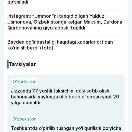
qo‘shiladi
Instagram: “Ummon”ni tanqid qilgan Yulduz
Usmonova, O‘zbekistonga kelgan Maksim, Durdona
Qurbonovaning qiyofadoshi topildi
Bayden og‘ir xastaligi haqidagi xabarlar ortidan
ko‘rinish berdi (foto)
Tavsiyalar
O‘zbekiston
Jizzaxda 77 yoshli taksichini qo‘y sotib olish
bahonasida yaylovga olib borib o‘ldirgan yigit 20
yilga qamaldi
O‘zbekiston
Toshkentda o‘pirilib tushgan yo‘l qurilishi bo‘yicha