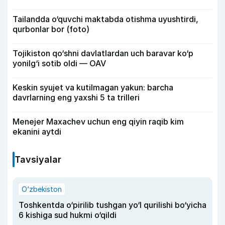
Tailandda o‘quvchi maktabda otishma uyushtirdi,
qurbonlar bor (foto)
Tojikiston qo‘shni davlatlardan uch baravar ko‘p
yonilg‘i sotib oldi — OAV
Keskin syujet va kutilmagan yakun: barcha
davrlarning eng yaxshi 5 ta trilleri
Menejer Maxachev uchun eng qiyin raqib kim
ekanini aytdi
Tavsiyalar
O‘zbekiston
Toshkentda o‘pirilib tushgan yo‘l qurilishi bo‘yicha
6 kishiga sud hukmi o‘qildi