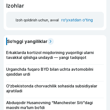
Izohlar
ro‘yxatdan o‘ting
Izoh qoldirish uchun, avval
So‘nggi yangiliklar
Erkaklarda kortizol miqdorining yuqoriligi ularni
tavakkal qilishga undaydi — yangi tadqiqot
Urganchda fuqaro BYD bilan uchta avtomobilni
qasddan urdi
O‘zbekistonda chorvachilik sohasida subsidiyalar
ajratiladi
Abduqodir Husanovning “Manchester Siti”dagi
maoshi ma’lum bo‘ldi