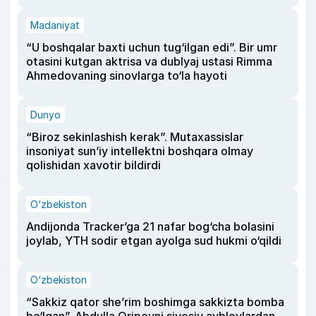
Madaniyat
“U boshqalar baxti uchun tug‘ilgan edi”. Bir umr
otasini kutgan aktrisa va dublyaj ustasi Rimma
Ahmedovaning sinovlarga to‘la hayoti
Dunyo
“Biroz sekinlashish kerak”. Mutaxassislar
insoniyat sun’iy intellektni boshqara olmay
qolishidan xavotir bildirdi
O‘zbekiston
Andijonda Tracker’ga 21 nafar bog‘cha bolasini
joylab, YTH sodir etgan ayolga sud hukmi o‘qildi
O‘zbekiston
“Sakkiz qator she’rim boshimga sakkizta bomba