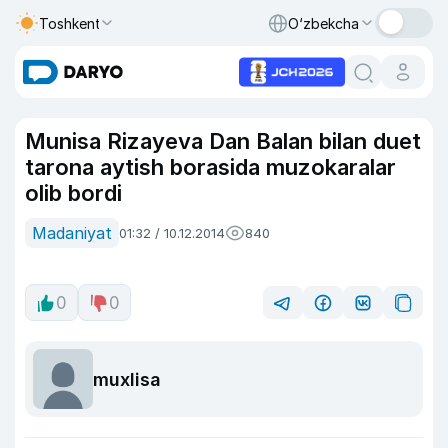
Toshkent
O‘zbekcha
Munisa Rizayeva Dan Balan bilan duet
tarona aytish borasida muzokaralar
olib bordi
Madaniyat
01:32 / 10.12.2014
840
0
0
muxlisa