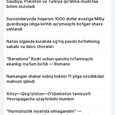
Saudiya, Pokiston va Turkiya qo‘shma mudofaa
bitimi imzoladi
Surxondaryoda fuqaroni 1000 dollar evaziga Milliy
gvardiyaga ishga kiritib qo‘ymoqchi bo‘lgan shaxs
ushlandi
Nafas olganda kurakda og‘riq paydo bo‘lishining
sababi va davo choralari
“Barselona” Rodri uchun qancha to‘lamoqchi
ekanligi ma’lum bo‘ldi — Romano
Namangan shahar sobiq hokimi 11 yilga ozodlikdan
mahrum qilindi
Xitoy—Qirg‘iziston—O‘zbekiston temiryo‘li
Yevropagacha uzaytirilishi mumkin
“Hurmatsizlik niyatida olmagandim” —