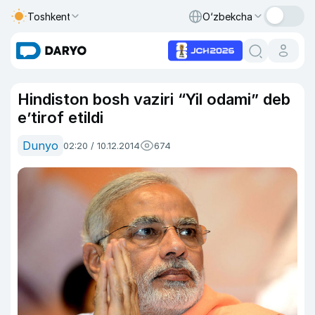
Toshkent
O‘zbekcha
Hindiston bosh vaziri “Yil odami” deb
e’tirof etildi
Dunyo
02:20 / 10.12.2014
674