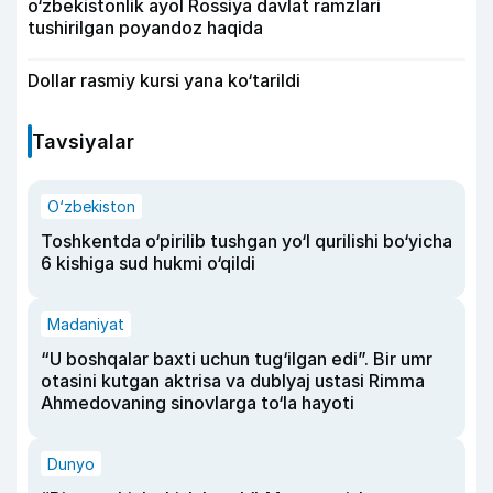
o‘zbekistonlik ayol Rossiya davlat ramzlari
tushirilgan poyandoz haqida
Dollar rasmiy kursi yana ko‘tarildi
Tavsiyalar
O‘zbekiston
Toshkentda o‘pirilib tushgan yo‘l qurilishi bo‘yicha
6 kishiga sud hukmi o‘qildi
Madaniyat
“U boshqalar baxti uchun tug‘ilgan edi”. Bir umr
otasini kutgan aktrisa va dublyaj ustasi Rimma
Ahmedovaning sinovlarga to‘la hayoti
Dunyo