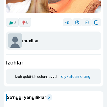
0
0
muxlisa
Izohlar
ro‘yxatdan o‘ting
Izoh qoldirish uchun, avval
So‘nggi yangiliklar