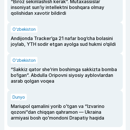
“Biroz sekinlashish kerak”. Mutaxassislar
insoniyat sun’iy intellektni boshqara olmay
qolishidan xavotir bildirdi
O‘zbekiston
Andijonda Tracker’ga 21 nafar bog‘cha bolasini
joylab, YTH sodir etgan ayolga sud hukmi o‘qildi
O‘zbekiston
“Sakkiz qator she’rim boshimga sakkizta bomba
bo‘lgan”. Abdulla Oripovni siyosiy ayblovlardan
asrab qolgan voqea
Dunyo
Mariupol qamalini yorib oʻtgan va “Izvarino
qozoni”dan chiqqan qahramon — Ukraina
armiyasi bosh qoʻmondoni Drapatiy haqida