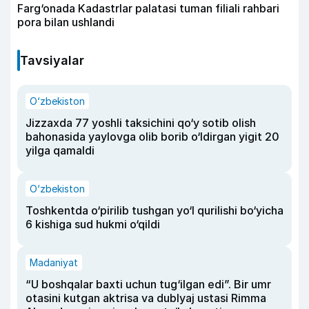
Farg‘onada Kadastrlar palatasi tuman filiali rahbari
pora bilan ushlandi
Tavsiyalar
O‘zbekiston
Jizzaxda 77 yoshli taksichini qo‘y sotib olish
bahonasida yaylovga olib borib o‘ldirgan yigit 20
yilga qamaldi
O‘zbekiston
Toshkentda o‘pirilib tushgan yo‘l qurilishi bo‘yicha
6 kishiga sud hukmi o‘qildi
Madaniyat
“U boshqalar baxti uchun tug‘ilgan edi”. Bir umr
otasini kutgan aktrisa va dublyaj ustasi Rimma