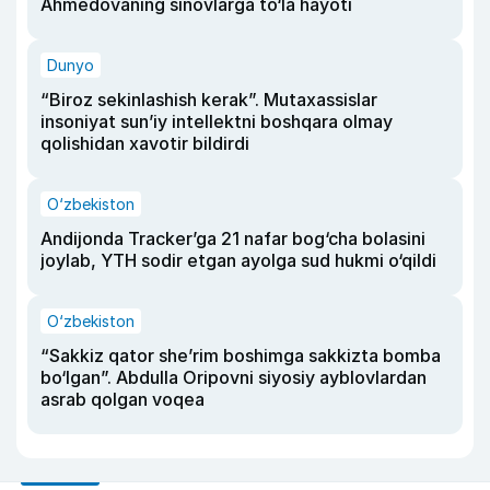
Ahmedovaning sinovlarga to‘la hayoti
Dunyo
“Biroz sekinlashish kerak”. Mutaxassislar
insoniyat sun’iy intellektni boshqara olmay
qolishidan xavotir bildirdi
O‘zbekiston
Andijonda Tracker’ga 21 nafar bog‘cha bolasini
joylab, YTH sodir etgan ayolga sud hukmi o‘qildi
O‘zbekiston
“Sakkiz qator she’rim boshimga sakkizta bomba
bo‘lgan”. Abdulla Oripovni siyosiy ayblovlardan
asrab qolgan voqea