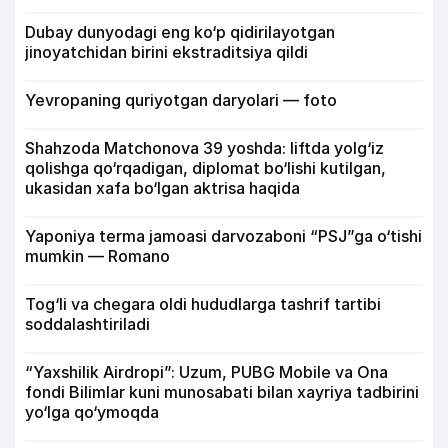
Dubay dunyodagi eng ko‘p qidirilayotgan
jinoyatchidan birini ekstraditsiya qildi
Yevropaning quriyotgan daryolari — foto
Shahzoda Matchonova 39 yoshda: liftda yolg‘iz
qolishga qo‘rqadigan, diplomat bo‘lishi kutilgan,
ukasidan xafa bo‘lgan aktrisa haqida
Yaponiya terma jamoasi darvozaboni “PSJ”ga o‘tishi
mumkin — Romano
Tog‘li va chegara oldi hududlarga tashrif tartibi
soddalashtiriladi
“Yaxshilik Airdropi”: Uzum, PUBG Mobile va Ona
fondi Bilimlar kuni munosabati bilan xayriya tadbirini
yo‘lga qo‘ymoqda