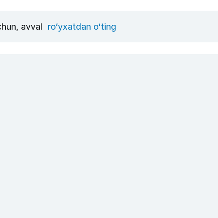
uchun, avval
ro‘yxatdan o‘ting