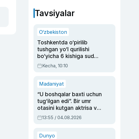
Tavsiyalar
O‘zbekiston
Toshkentda o‘pirilib
tushgan yo‘l qurilishi
bo‘yicha 6 kishiga sud
hukmi o‘qildi
Kecha, 10:10
Madaniyat
“U boshqalar baxti uchun
tug‘ilgan edi”. Bir umr
otasini kutgan aktrisa va
dublyaj ustasi Rimma
13:55 / 04.08.2026
Ahmedovaning
sinovlarga to‘la hayoti
Dunyo