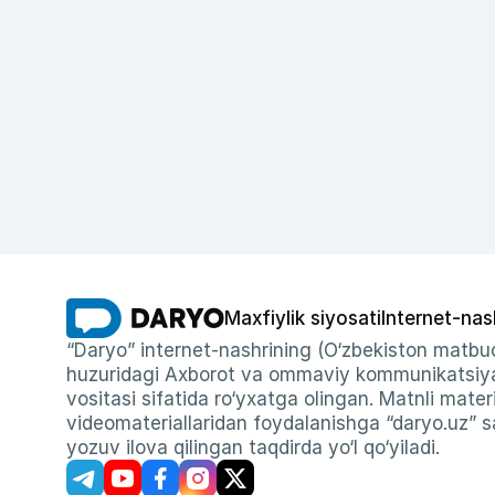
Maxfiylik siyosati
Internet-nas
“Daryo” internet-nashrining (O‘zbekiston matbuo
huzuridagi Axborot va ommaviy kommunikatsiyal
vositasi sifatida ro‘yxatga olingan. Matnli materi
videomateriallaridan foydalanishga “daryo.uz” sa
yozuv ilova qilingan taqdirda yo‘l qo‘yiladi.