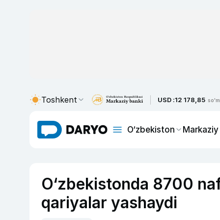
Toshkent
USD :
12 178,85
so'm
O‘zbekiston
Markaziy
O‘zbekistonda 8700 na
qariyalar yashaydi