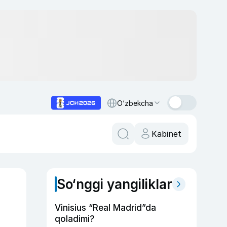
O‘zbekcha
Kabinet
So‘nggi yangiliklar
Vinisius “Real Madrid”da
qoladimi?