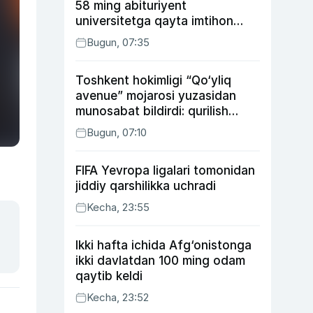
58 ming abituriyent
universitetga qayta imtihon
topshiradi
Bugun, 07:35
Toshkent hokimligi “Qo‘yliq
avenue” mojarosi yuzasidan
munosabat bildirdi: qurilish
ishlarining 53 foizi yakunlangan
Bugun, 07:10
FIFA Yevropa ligalari tomonidan
jiddiy qarshilikka uchradi
Kecha, 23:55
Ikki hafta ichida Afg‘onistonga
ikki davlatdan 100 ming odam
qaytib keldi
Kecha, 23:52