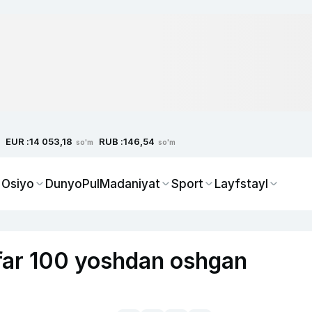
EUR :
RUB :
14 053,18
146,54
so'm
so'm
 Osiyo
Dunyo
Pul
Madaniyat
Sport
Layfstayl
far 100 yoshdan oshgan