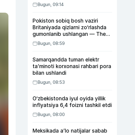
Bugun, 09:14
Pokiston sobiq bosh vaziri
Britaniyada qizlarni zo‘rlashda
gumonlanib ushlangan — The
Guardian
Bugun, 08:59
Samarqandda tuman elektr
ta’minoti korxonasi rahbari pora
bilan ushlandi
Bugun, 08:53
O‘zbekistonda iyul oyida yillik
inflyatsiya 6,4 foizni tashkil etdi
Bugun, 08:00
Meksikada a’lo natijalar sabab