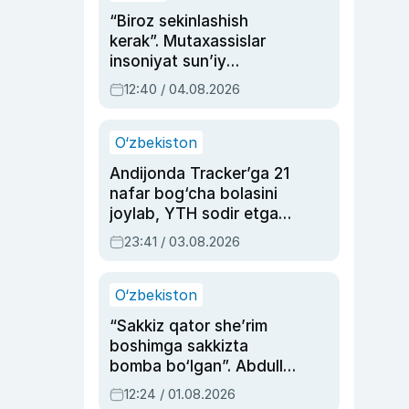
“Biroz sekinlashish
kerak”. Mutaxassislar
insoniyat sun’iy
intellektni boshqara
12:40 / 04.08.2026
olmay qolishidan xavotir
bildirdi
O‘zbekiston
Andijonda Tracker’ga 21
nafar bog‘cha bolasini
joylab, YTH sodir etgan
ayolga sud hukmi o‘qildi
23:41 / 03.08.2026
O‘zbekiston
“Sakkiz qator she’rim
boshimga sakkizta
bomba bo‘lgan”. Abdulla
Oripovni siyosiy
12:24 / 01.08.2026
ayblovlardan asrab