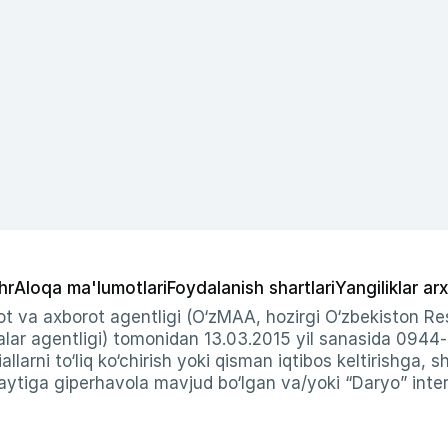
hr
Aloqa ma'lumotlari
Foydalanish shartlari
Yangiliklar arx
t va axborot agentligi (O‘zMAA, hozirgi O‘zbekiston Res
ar agentligi) tomonidan 13.03.2015 yil sanasida 0944
allarni to‘liq ko‘chirish yoki qisman iqtibos keltirishga, 
ytiga giperhavola mavjud bo‘lgan va/yoki “Daryo” intern