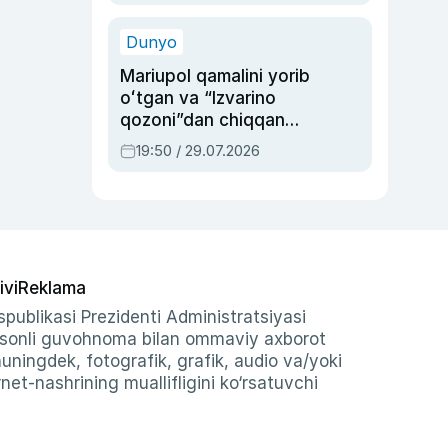
qolgan voqea
Dunyo
Mariupol qamalini yorib
oʻtgan va “Izvarino
qozoni”dan chiqqan
qahramon — Ukraina
19:50 / 29.07.2026
armiyasi bosh
qoʻmondoni Drapatiy
haqida
ivi
Reklama
publikasi Prezidenti Administratsiyasi
-sonli guvohnoma bilan ommaviy axborot
shuningdek, fotografik, grafik, audio va/yoki
et-nashrining muallifligini ko‘rsatuvchi