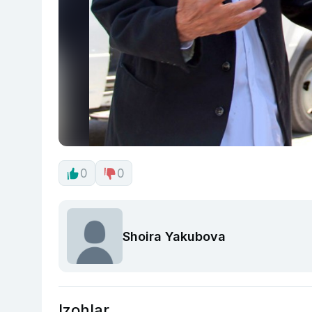
0
0
Shoira Yakubova
Izohlar