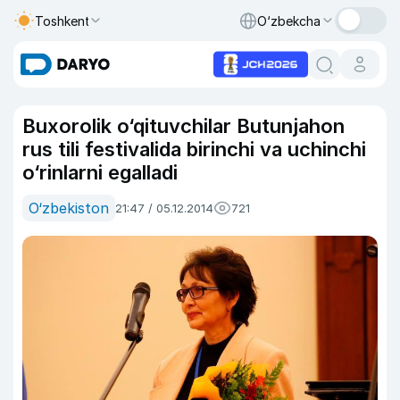
Toshkent
O‘zbekcha
Buxorolik o‘qituvchilar Butunjahon
rus tili festivalida birinchi va uchinchi
o‘rinlarni egalladi
O‘zbekiston
21:47 / 05.12.2014
721