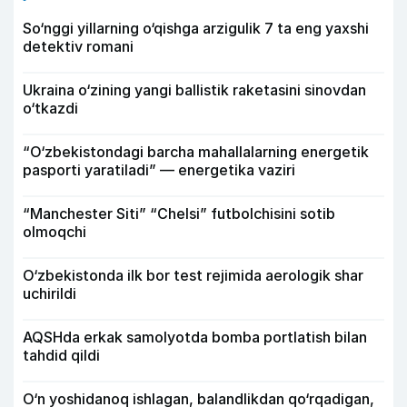
So‘nggi yillarning o‘qishga arzigulik 7 ta eng yaxshi
detektiv romani
Ukraina o‘zining yangi ballistik raketasini sinovdan
o‘tkazdi
“O‘zbekistondagi barcha mahallalarning energetik
pasporti yaratiladi” — energetika vaziri
“Manchester Siti” “Chelsi” futbolchisini sotib
olmoqchi
O‘zbekistonda ilk bor test rejimida aerologik shar
uchirildi
AQSHda erkak samolyotda bomba portlatish bilan
tahdid qildi
O‘n yoshidanoq ishlagan, balandlikdan qo‘rqadigan,