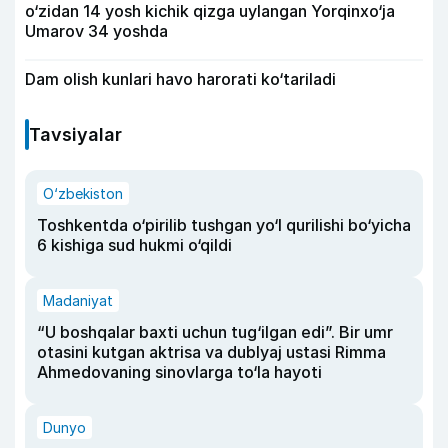
o‘zidan 14 yosh kichik qizga uylangan Yorqinxo‘ja
Umarov 34 yoshda
Dam olish kunlari havo harorati ko‘tariladi
Tavsiyalar
O‘zbekiston
Toshkentda o‘pirilib tushgan yo‘l qurilishi bo‘yicha
6 kishiga sud hukmi o‘qildi
Madaniyat
“U boshqalar baxti uchun tug‘ilgan edi”. Bir umr
otasini kutgan aktrisa va dublyaj ustasi Rimma
Ahmedovaning sinovlarga to‘la hayoti
Dunyo