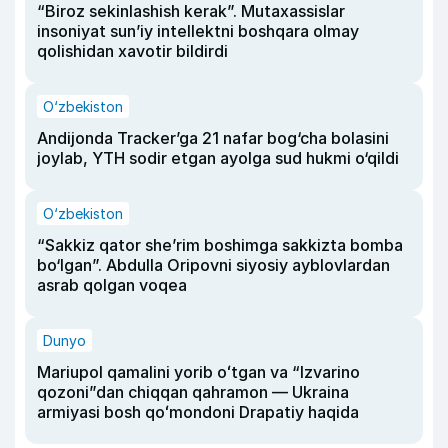
“Biroz sekinlashish kerak”. Mutaxassislar
insoniyat sun’iy intellektni boshqara olmay
qolishidan xavotir bildirdi
O‘zbekiston
Andijonda Tracker’ga 21 nafar bog‘cha bolasini
joylab, YTH sodir etgan ayolga sud hukmi o‘qildi
O‘zbekiston
“Sakkiz qator she’rim boshimga sakkizta bomba
bo‘lgan”. Abdulla Oripovni siyosiy ayblovlardan
asrab qolgan voqea
Dunyo
Mariupol qamalini yorib oʻtgan va “Izvarino
qozoni”dan chiqqan qahramon — Ukraina
armiyasi bosh qoʻmondoni Drapatiy haqida