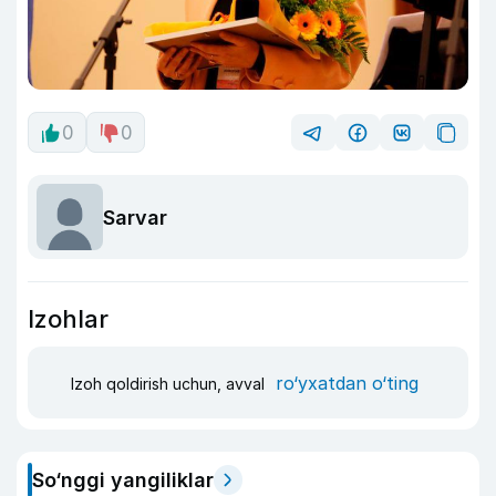
0
0
Sarvar
Izohlar
ro‘yxatdan o‘ting
Izoh qoldirish uchun, avval
So‘nggi yangiliklar