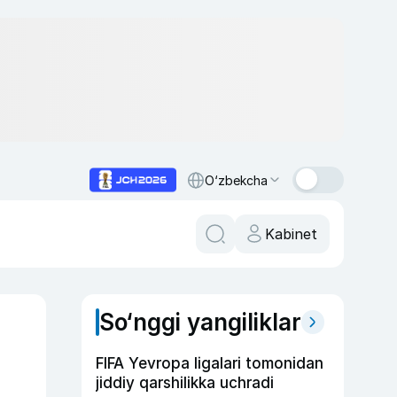
O‘zbekcha
Kabinet
So‘nggi yangiliklar
FIFA Yevropa ligalari tomonidan
jiddiy qarshilikka uchradi