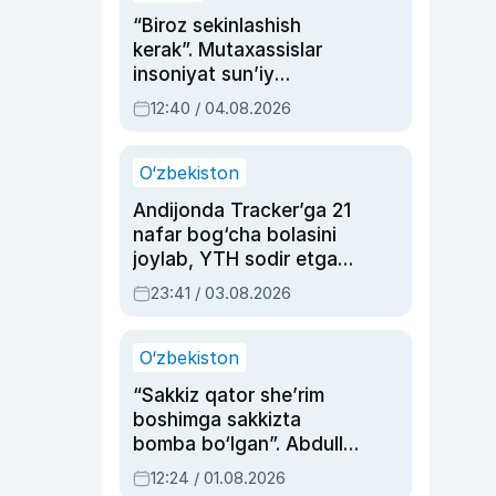
“Biroz sekinlashish
kerak”. Mutaxassislar
insoniyat sun’iy
intellektni boshqara
12:40 / 04.08.2026
olmay qolishidan xavotir
bildirdi
O‘zbekiston
Andijonda Tracker’ga 21
nafar bog‘cha bolasini
joylab, YTH sodir etgan
ayolga sud hukmi o‘qildi
23:41 / 03.08.2026
O‘zbekiston
“Sakkiz qator she’rim
boshimga sakkizta
bomba bo‘lgan”. Abdulla
Oripovni siyosiy
12:24 / 01.08.2026
ayblovlardan asrab