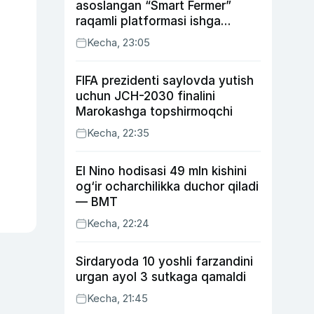
asoslangan “Smart Fermer”
raqamli platformasi ishga
tushiriladi
Kecha, 23:05
FIFA prezidenti saylovda yutish
uchun JCH-2030 finalini
Marokashga topshirmoqchi
Kecha, 22:35
El Nino hodisasi 49 mln kishini
og‘ir ocharchilikka duchor qiladi
— BMT
Kecha, 22:24
Sirdaryoda 10 yoshli farzandini
urgan ayol 3 sutkaga qamaldi
Kecha, 21:45