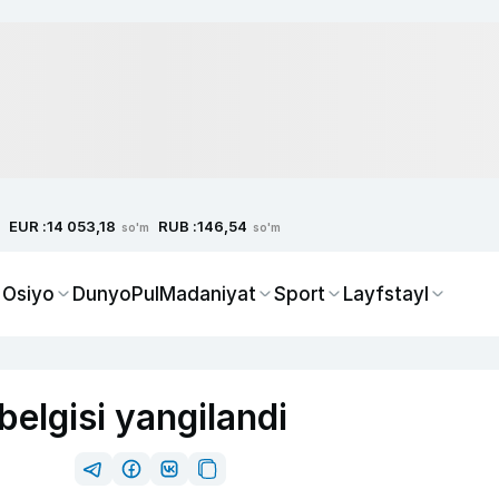
EUR :
RUB :
14 053,18
146,54
so'm
so'm
 Osiyo
Dunyo
Pul
Madaniyat
Sport
Layfstayl
elgisi yangilandi