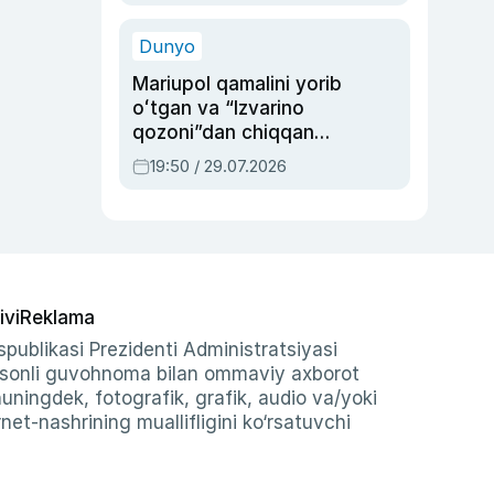
qolgan voqea
Dunyo
Mariupol qamalini yorib
oʻtgan va “Izvarino
qozoni”dan chiqqan
qahramon — Ukraina
19:50 / 29.07.2026
armiyasi bosh
qoʻmondoni Drapatiy
haqida
ivi
Reklama
publikasi Prezidenti Administratsiyasi
-sonli guvohnoma bilan ommaviy axborot
shuningdek, fotografik, grafik, audio va/yoki
et-nashrining muallifligini ko‘rsatuvchi