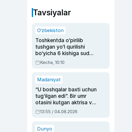
Tavsiyalar
O‘zbekiston
Toshkentda o‘pirilib
tushgan yo‘l qurilishi
bo‘yicha 6 kishiga sud
hukmi o‘qildi
Kecha, 10:10
Madaniyat
“U boshqalar baxti uchun
tug‘ilgan edi”. Bir umr
otasini kutgan aktrisa va
dublyaj ustasi Rimma
13:55 / 04.08.2026
Ahmedovaning
sinovlarga to‘la hayoti
Dunyo