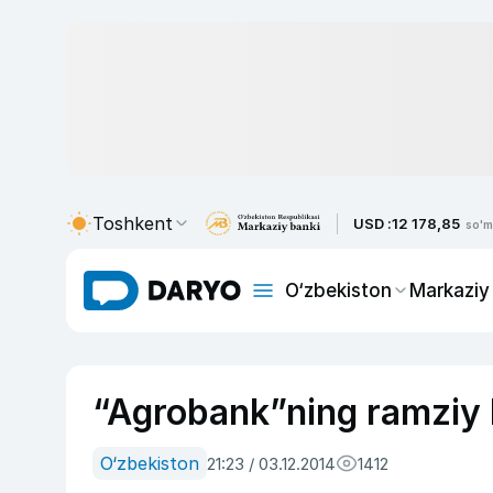
Toshkent
USD :
12 178,85
so'm
O‘zbekiston
Markaziy
“Agrobank”ning ramziy b
O‘zbekiston
21:23 / 03.12.2014
1412