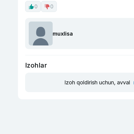
0
0
muxlisa
Izohlar
Izoh qoldirish uchun, avval