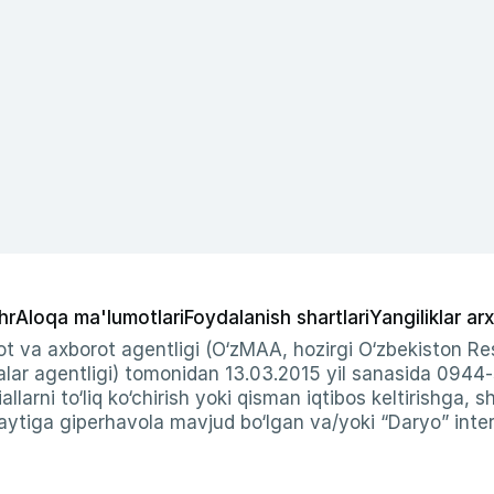
hr
Aloqa ma'lumotlari
Foydalanish shartlari
Yangiliklar arx
t va axborot agentligi (O‘zMAA, hozirgi O‘zbekiston Res
ar agentligi) tomonidan 13.03.2015 yil sanasida 0944
allarni to‘liq ko‘chirish yoki qisman iqtibos keltirishga, 
ytiga giperhavola mavjud bo‘lgan va/yoki “Daryo” intern