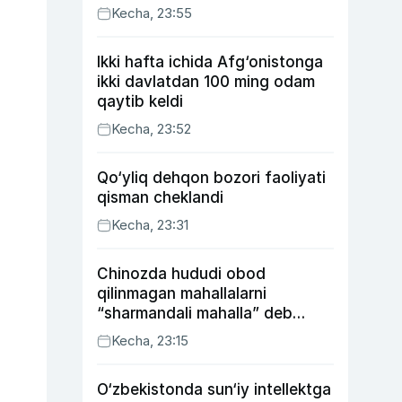
Kecha, 23:55
Ikki hafta ichida Afg‘onistonga
ikki davlatdan 100 ming odam
qaytib keldi
Kecha, 23:52
Qo‘yliq dehqon bozori faoliyati
qisman cheklandi
Kecha, 23:31
Chinozda hududi obod
qilinmagan mahallalarni
“sharmandali mahalla” deb
belgilash boshlandi
Kecha, 23:15
O‘zbekistonda sun‘iy intellektga