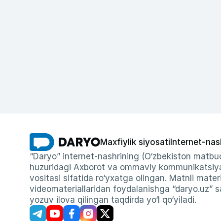
Maxfiylik siyosati
Internet-nas
“Daryo” internet-nashrining (O‘zbekiston matbuo
huzuridagi Axborot va ommaviy kommunikatsiyal
vositasi sifatida ro‘yxatga olingan. Matnli materi
videomateriallaridan foydalanishga “daryo.uz” sa
yozuv ilova qilingan taqdirda yo‘l qo‘yiladi.