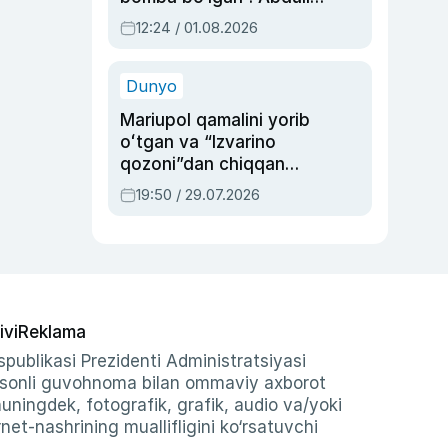
Oripovni siyosiy
12:24 / 01.08.2026
ayblovlardan asrab
qolgan voqea
Dunyo
Mariupol qamalini yorib
oʻtgan va “Izvarino
qozoni”dan chiqqan
qahramon — Ukraina
19:50 / 29.07.2026
armiyasi bosh
qoʻmondoni Drapatiy
haqida
ivi
Reklama
publikasi Prezidenti Administratsiyasi
-sonli guvohnoma bilan ommaviy axborot
shuningdek, fotografik, grafik, audio va/yoki
et-nashrining muallifligini ko‘rsatuvchi