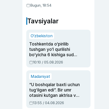
Bugun, 18:54
Tavsiyalar
O‘zbekiston
Toshkentda o‘pirilib
tushgan yo‘l qurilishi
bo‘yicha 6 kishiga sud
hukmi o‘qildi
10:10 / 05.08.2026
Madaniyat
“U boshqalar baxti uchun
tug‘ilgan edi”. Bir umr
otasini kutgan aktrisa va
dublyaj ustasi Rimma
13:55 / 04.08.2026
Ahmedovaning