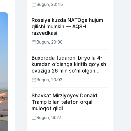
Bugun, 20:45
Rossiya kuzda NATOga hujum
qilishi mumkin — AQSH
razvedkasi
Bugun, 20:30
Buxoroda fuqaroni biryo‘la 4-
kursdan o’qishga kiritib qo’yish
evaziga 26 mln so’m olgan
shaxs ushlandi
Bugun, 20:02
Shavkat Mirziyoyev Donald
Tramp bilan telefon orqali
muloqot qildi
Bugun, 19:27