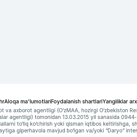
hr
Aloqa ma'lumotlari
Foydalanish shartlari
Yangiliklar arx
t va axborot agentligi (O‘zMAA, hozirgi O‘zbekiston Res
ar agentligi) tomonidan 13.03.2015 yil sanasida 0944
allarni to‘liq ko‘chirish yoki qisman iqtibos keltirishga, 
ytiga giperhavola mavjud bo‘lgan va/yoki “Daryo” intern