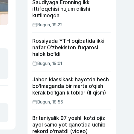
Saudiyaga Eronning ikki
ittifoqchisi hujum qilishi
kutilmoqda
Bugun, 19:22
Rossiyada YTH oqibatida ikki
nafar O‘zbekiston fuqarosi
halok bo‘ldi
Bugun, 19:01
Jahon klassikasi: hayotda hech
bo‘lmaganda bir marta o‘qish
kerak bo‘lgan kitoblar (II qism)
Bugun, 18:55
Britaniyalik 97 yoshli ko‘zi ojiz
ayol samolyot qanotida uchib
rekord o‘rnatdi (video)