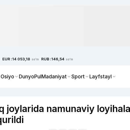
EUR :
RUB :
14 053,18
146,54
so'm
so'm
 Osiyo
Dunyo
Pul
Madaniyat
Sport
Layfstayl
 joylarida namunaviy loyihala
urildi