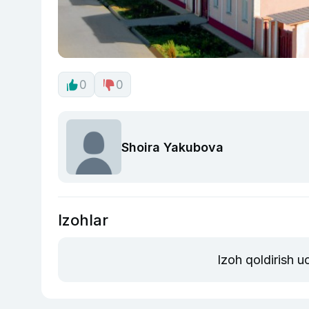
0
0
Shoira Yakubova
Izohlar
Izoh qoldirish 