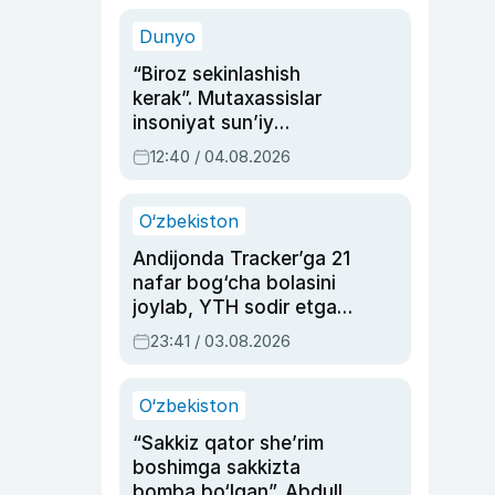
sinovlarga to‘la hayoti
Dunyo
“Biroz sekinlashish
kerak”. Mutaxassislar
insoniyat sun’iy
intellektni boshqara
12:40 / 04.08.2026
olmay qolishidan xavotir
bildirdi
O‘zbekiston
Andijonda Tracker’ga 21
nafar bog‘cha bolasini
joylab, YTH sodir etgan
ayolga sud hukmi o‘qildi
23:41 / 03.08.2026
O‘zbekiston
“Sakkiz qator she’rim
boshimga sakkizta
bomba bo‘lgan”. Abdulla