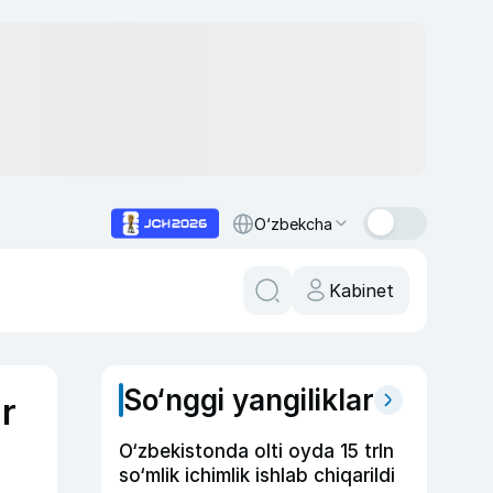
O‘zbekcha
Kabinet
So‘nggi yangiliklar
r
O‘zbekistonda olti oyda 15 trln
so‘mlik ichimlik ishlab chiqarildi