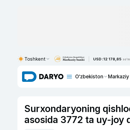
Toshkent
USD :
12 178,85
so'm
O‘zbekiston
Markaziy
Surxondaryoning qishloq
asosida 3772 ta uy-joy q