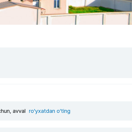
uchun, avval
ro‘yxatdan o‘ting