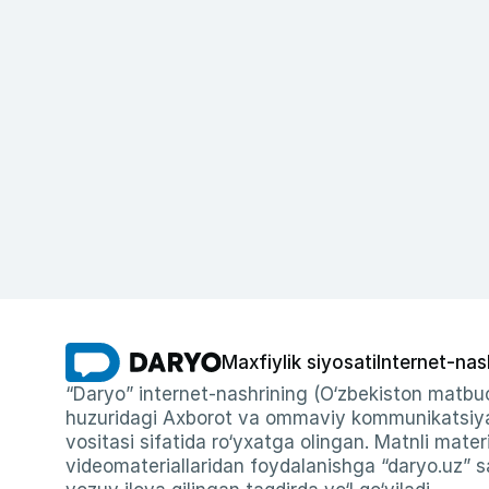
Maxfiylik siyosati
Internet-nas
“Daryo” internet-nashrining (O‘zbekiston matbuo
huzuridagi Axborot va ommaviy kommunikatsiyal
vositasi sifatida ro‘yxatga olingan. Matnli materi
videomateriallaridan foydalanishga “daryo.uz” sa