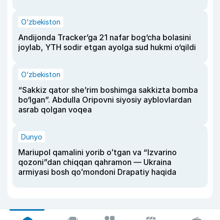
O‘zbekiston
Andijonda Tracker’ga 21 nafar bog‘cha bolasini
joylab, YTH sodir etgan ayolga sud hukmi o‘qildi
O‘zbekiston
“Sakkiz qator she’rim boshimga sakkizta bomba
bo‘lgan”. Abdulla Oripovni siyosiy ayblovlardan
asrab qolgan voqea
Dunyo
Mariupol qamalini yorib oʻtgan va “Izvarino
qozoni”dan chiqqan qahramon — Ukraina
armiyasi bosh qoʻmondoni Drapatiy haqida