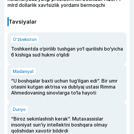
mlrd dollarlik xavfsizlik yordami bermoqchi
Tavsiyalar
O‘zbekiston
Toshkentda o‘pirilib tushgan yo‘l qurilishi bo‘yicha
6 kishiga sud hukmi o‘qildi
Madaniyat
“U boshqalar baxti uchun tug‘ilgan edi”. Bir umr
otasini kutgan aktrisa va dublyaj ustasi Rimma
Ahmedovaning sinovlarga to‘la hayoti
Dunyo
“Biroz sekinlashish kerak”. Mutaxassislar
insoniyat sun’iy intellektni boshqara olmay
qolishidan xavotir bildirdi