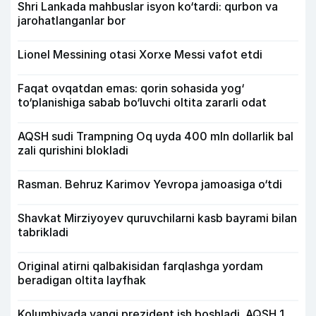
Shri Lankada mahbuslar isyon ko‘tardi: qurbon va
jarohatlanganlar bor
Lionel Messining otasi Xorxe Messi vafot etdi
Faqat ovqatdan emas: qorin sohasida yog‘
to‘planishiga sabab bo‘luvchi oltita zararli odat
AQSH sudi Trampning Oq uyda 400 mln dollarlik bal
zali qurishini blokladi
Rasman. Behruz Karimov Yevropa jamoasiga o‘tdi
Shavkat Mirziyoyev quruvchilarni kasb bayrami bilan
tabrikladi
Original atirni qalbakisidan farqlashga yordam
beradigan oltita layfhak
Kolumbiyada yangi prezident ish boshladi. AQSH 1