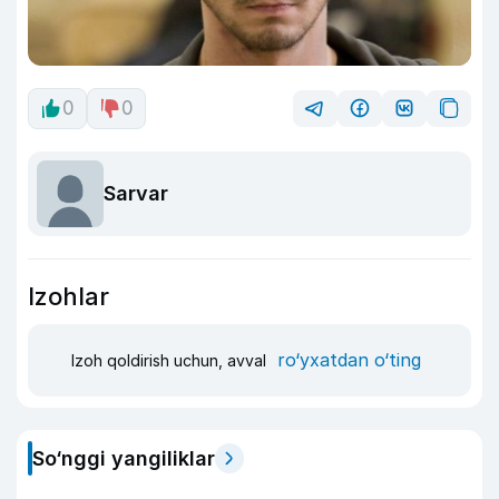
0
0
Sarvar
Izohlar
ro‘yxatdan o‘ting
Izoh qoldirish uchun, avval
So‘nggi yangiliklar