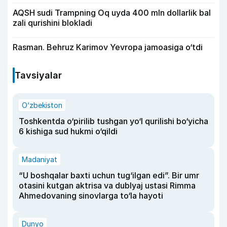
AQSH sudi Trampning Oq uyda 400 mln dollarlik bal
zali qurishini blokladi
Rasman. Behruz Karimov Yevropa jamoasiga o‘tdi
Tavsiyalar
O‘zbekiston
Toshkentda o‘pirilib tushgan yo‘l qurilishi bo‘yicha
6 kishiga sud hukmi o‘qildi
Madaniyat
“U boshqalar baxti uchun tug‘ilgan edi”. Bir umr
otasini kutgan aktrisa va dublyaj ustasi Rimma
Ahmedovaning sinovlarga to‘la hayoti
Dunyo