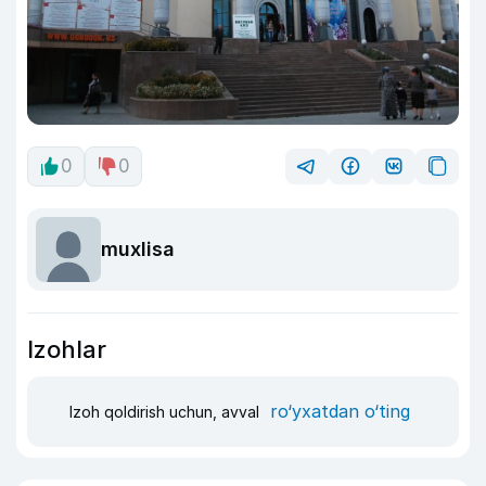
0
0
muxlisa
Izohlar
ro‘yxatdan o‘ting
Izoh qoldirish uchun, avval