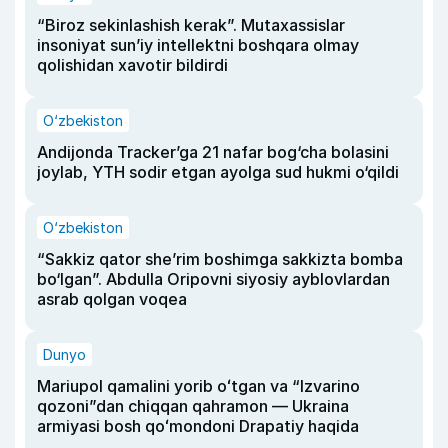
“Biroz sekinlashish kerak”. Mutaxassislar
insoniyat sun’iy intellektni boshqara olmay
qolishidan xavotir bildirdi
O‘zbekiston
Andijonda Tracker’ga 21 nafar bog‘cha bolasini
joylab, YTH sodir etgan ayolga sud hukmi o‘qildi
O‘zbekiston
“Sakkiz qator she’rim boshimga sakkizta bomba
bo‘lgan”. Abdulla Oripovni siyosiy ayblovlardan
asrab qolgan voqea
Dunyo
Mariupol qamalini yorib oʻtgan va “Izvarino
qozoni”dan chiqqan qahramon — Ukraina
armiyasi bosh qoʻmondoni Drapatiy haqida