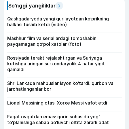
So‘nggi yangiliklar
Qashqadaryoda yangi qurilayotgan ko‘prikning
balkasi tushib ketdi (video)
Mashhur film va seriallardagi tomoshabin
payqamagan qo‘pol xatolar (foto)
Rossiyada terakt rejalashtirgan va Suriyaga
ketishga uringan surxondaryolik 4 nafar yigit
qamaldi
Shri Lankada mahbuslar isyon ko‘tardi: qurbon va
jarohatlanganlar bor
Lionel Messining otasi Xorxe Messi vafot etdi
Faqat ovqatdan emas: qorin sohasida yog‘
to‘planishiga sabab bo‘luvchi oltita zararli odat