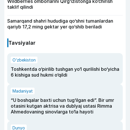
Wildberries omborlarini Qirg‘izistonga ko‘chirish
taklif qilindi
Samarqand shahri hududiga qo‘shni tumanlardan
qariyb 17,2 ming gektar yer qo‘shib beriladi
Tavsiyalar
O‘zbekiston
Toshkentda o‘pirilib tushgan yo‘l qurilishi bo‘yicha
6 kishiga sud hukmi o‘qildi
Madaniyat
“U boshqalar baxti uchun tug‘ilgan edi”. Bir umr
otasini kutgan aktrisa va dublyaj ustasi Rimma
Ahmedovaning sinovlarga to‘la hayoti
Dunyo