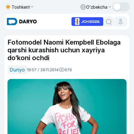
Toshkent
O‘zbekcha
Fotomodel Naomi Kempbell Ebolaga
qarshi kurashish uchun xayriya
do‘koni ochdi
Dunyo
19:57 / 28.11.2014
679