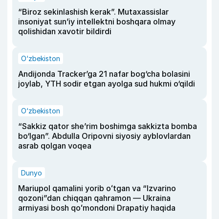
“Biroz sekinlashish kerak”. Mutaxassislar
insoniyat sun’iy intellektni boshqara olmay
qolishidan xavotir bildirdi
O‘zbekiston
Andijonda Tracker’ga 21 nafar bog‘cha bolasini
joylab, YTH sodir etgan ayolga sud hukmi o‘qildi
O‘zbekiston
“Sakkiz qator she’rim boshimga sakkizta bomba
bo‘lgan”. Abdulla Oripovni siyosiy ayblovlardan
asrab qolgan voqea
Dunyo
Mariupol qamalini yorib oʻtgan va “Izvarino
qozoni”dan chiqqan qahramon — Ukraina
armiyasi bosh qoʻmondoni Drapatiy haqida