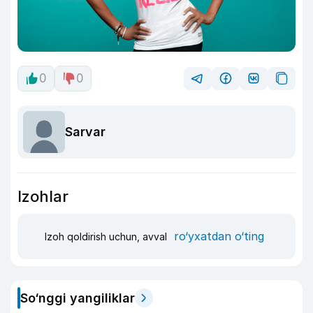
0
0
Sarvar
Izohlar
ro‘yxatdan o‘ting
Izoh qoldirish uchun, avval
So‘nggi yangiliklar