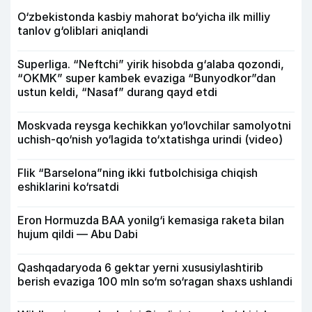
O‘zbekistonda kasbiy mahorat bo‘yicha ilk milliy
tanlov g‘oliblari aniqlandi
Superliga. “Neftchi” yirik hisobda g‘alaba qozondi,
“OKMK” super kambek evaziga “Bunyodkor”dan
ustun keldi, “Nasaf” durang qayd etdi
Moskvada reysga kechikkan yo‘lovchilar samolyotni
uchish-qo‘nish yo‘lagida to‘xtatishga urindi (video)
Flik “Barselona”ning ikki futbolchisiga chiqish
eshiklarini ko‘rsatdi
Eron Hormuzda BAA yonilg‘i kemasiga raketa bilan
hujum qildi — Abu Dabi
Qashqadaryoda 6 gektar yerni xususiylashtirib
berish evaziga 100 mln so‘m so‘ragan shaxs ushlandi