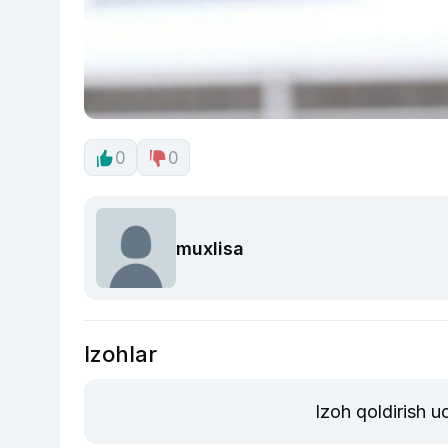
0
0
muxlisa
Izohlar
Izoh qoldirish 