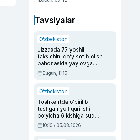
Tavsiyalar
O‘zbekiston
Jizzaxda 77 yoshli
taksichini qo‘y sotib olish
bahonasida yaylovga
olib borib o‘ldirgan yigit
Bugun, 11:15
20 yilga qamaldi
O‘zbekiston
Toshkentda o‘pirilib
tushgan yo‘l qurilishi
bo‘yicha 6 kishiga sud
hukmi o‘qildi
10:10 / 05.08.2026