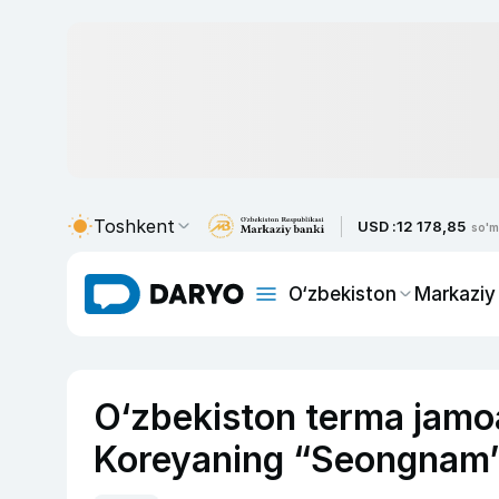
Toshkent
USD :
12 178,85
so'm
O‘zbekiston
Markaziy
O‘zbekiston terma jamoa
Koreyaning “Seongnam” k