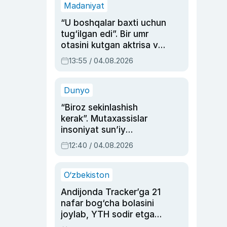
Madaniyat
“U boshqalar baxti uchun
tug‘ilgan edi”. Bir umr
otasini kutgan aktrisa va
dublyaj ustasi Rimma
13:55 / 04.08.2026
Ahmedovaning
sinovlarga to‘la hayoti
Dunyo
“Biroz sekinlashish
kerak”. Mutaxassislar
insoniyat sun’iy
intellektni boshqara
12:40 / 04.08.2026
olmay qolishidan xavotir
bildirdi
O‘zbekiston
Andijonda Tracker’ga 21
nafar bog‘cha bolasini
joylab, YTH sodir etgan
ayolga sud hukmi o‘qildi