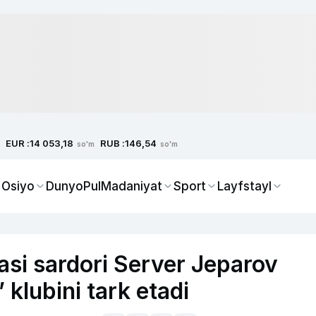
EUR :
RUB :
14 053,18
146,54
so'm
so'm
 Osiyo
Dunyo
Pul
Madaniyat
Sport
Layfstayl
si sardori Server Jeparov
lubini tark etadi