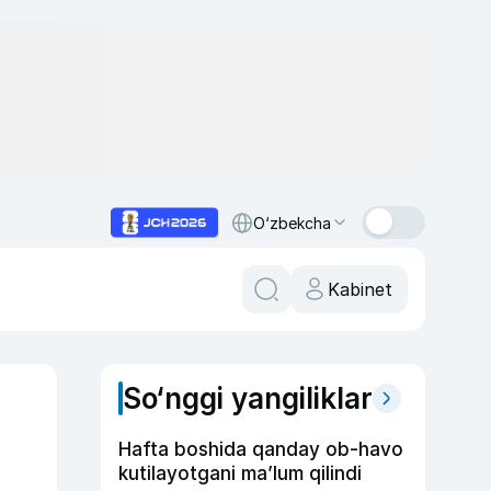
O‘zbekcha
Kabinet
So‘nggi yangiliklar
Hafta boshida qanday ob-havo
kutilayotgani ma’lum qilindi