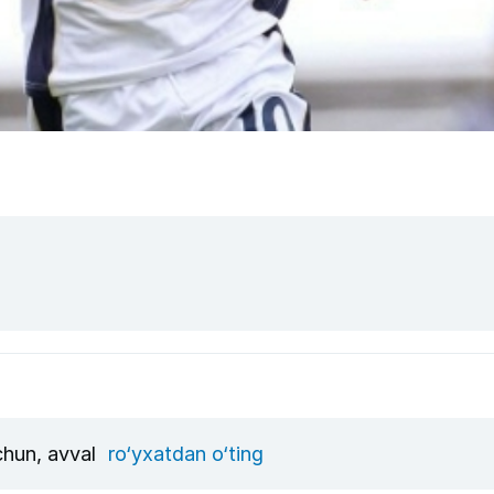
uchun, avval
ro‘yxatdan o‘ting