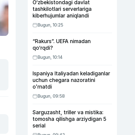
O‘zbekistondagi davlat
tashkilotlari serverlariga
kiberhujumlar aniqlandi
Bugun, 10:25
“Rakurs”. UEFA nimadan
qo‘rqdi?
Bugun, 10:14
Ispaniya Italiyadan keladiganlar
uchun chegara nazoratini
oʻrnatdi
Bugun, 09:58
Sarguzasht, triller va mistika:
tomosha qilishga arziydigan 5
serial
Bugun, 09:42