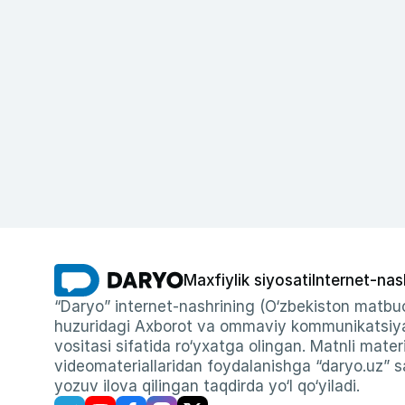
Maxfiylik siyosati
Internet-nas
“Daryo” internet-nashrining (O‘zbekiston matbuo
huzuridagi Axborot va ommaviy kommunikatsiyal
vositasi sifatida ro‘yxatga olingan. Matnli materi
videomateriallaridan foydalanishga “daryo.uz” sa
yozuv ilova qilingan taqdirda yo‘l qo‘yiladi.