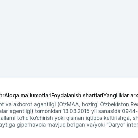
hr
Aloqa ma'lumotlari
Foydalanish shartlari
Yangiliklar arx
t va axborot agentligi (O‘zMAA, hozirgi O‘zbekiston Res
ar agentligi) tomonidan 13.03.2015 yil sanasida 0944
allarni to‘liq ko‘chirish yoki qisman iqtibos keltirishga, 
ytiga giperhavola mavjud bo‘lgan va/yoki “Daryo” intern