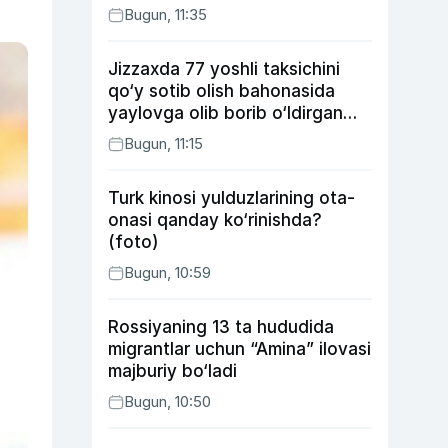
Bugun, 11:35
Jizzaxda 77 yoshli taksichini
qo‘y sotib olish bahonasida
yaylovga olib borib o‘ldirgan
yigit 20 yilga qamaldi
Bugun, 11:15
Turk kinosi yulduzlarining ota-
onasi qanday ko‘rinishda?
(foto)
Bugun, 10:59
Rossiyaning 13 ta hududida
migrantlar uchun “Amina” ilovasi
majburiy bo‘ladi
Bugun, 10:50