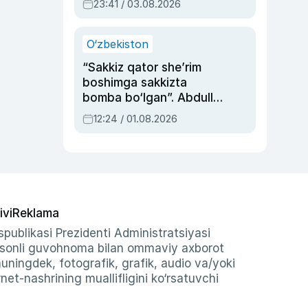
23:41 / 03.08.2026
O‘zbekiston
“Sakkiz qator she’rim
boshimga sakkizta
bomba bo‘lgan”. Abdulla
Oripovni siyosiy
12:24 / 01.08.2026
ayblovlardan asrab
qolgan voqea
ivi
Reklama
publikasi Prezidenti Administratsiyasi
-sonli guvohnoma bilan ommaviy axborot
shuningdek, fotografik, grafik, audio va/yoki
et-nashrining muallifligini ko‘rsatuvchi