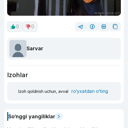
0
0
Sarvar
Izohlar
ro‘yxatdan o‘ting
Izoh qoldirish uchun, avval
So‘nggi yangiliklar