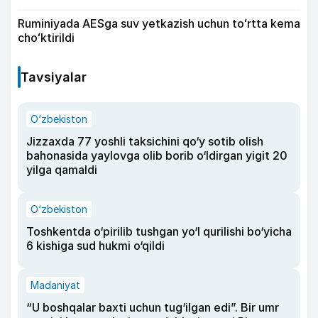
Ruminiyada AESga suv yetkazish uchun toʻrtta kema
choʻktirildi
Tavsiyalar
O‘zbekiston
Jizzaxda 77 yoshli taksichini qo‘y sotib olish
bahonasida yaylovga olib borib o‘ldirgan yigit 20
yilga qamaldi
O‘zbekiston
Toshkentda o‘pirilib tushgan yo‘l qurilishi bo‘yicha
6 kishiga sud hukmi o‘qildi
Madaniyat
“U boshqalar baxti uchun tug‘ilgan edi”. Bir umr