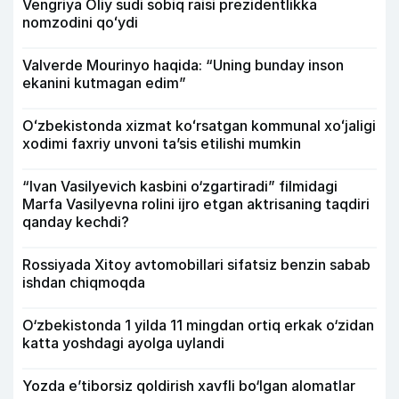
Vengriya Oliy sudi sobiq raisi prezidentlikka
nomzodini qoʻydi
Valverde Mourinyo haqida: “Uning bunday inson
ekanini kutmagan edim”
Oʻzbekistonda xizmat koʻrsatgan kommunal xoʻjaligi
xodimi faxriy unvoni taʼsis etilishi mumkin
“Ivan Vasilyevich kasbini o‘zgartiradi” filmidagi
Marfa Vasilyevna rolini ijro etgan aktrisaning taqdiri
qanday kechdi?
Rossiyada Xitoy avtomobillari sifatsiz benzin sabab
ishdan chiqmoqda
O‘zbekistonda 1 yilda 11 mingdan ortiq erkak o‘zidan
katta yoshdagi ayolga uylandi
Yozda e’tiborsiz qoldirish xavfli bo‘lgan alomatlar