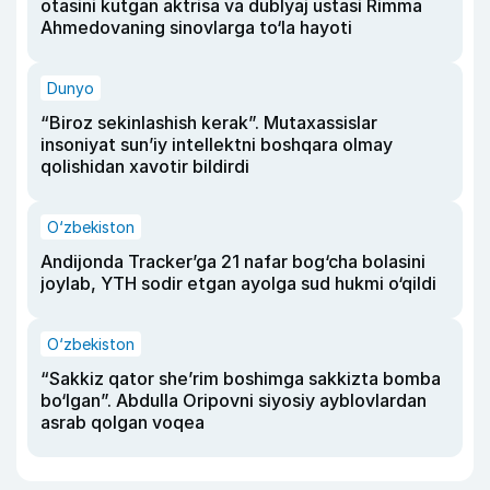
otasini kutgan aktrisa va dublyaj ustasi Rimma
Ahmedovaning sinovlarga to‘la hayoti
Dunyo
“Biroz sekinlashish kerak”. Mutaxassislar
insoniyat sun’iy intellektni boshqara olmay
qolishidan xavotir bildirdi
O‘zbekiston
Andijonda Tracker’ga 21 nafar bog‘cha bolasini
joylab, YTH sodir etgan ayolga sud hukmi o‘qildi
O‘zbekiston
“Sakkiz qator she’rim boshimga sakkizta bomba
bo‘lgan”. Abdulla Oripovni siyosiy ayblovlardan
asrab qolgan voqea