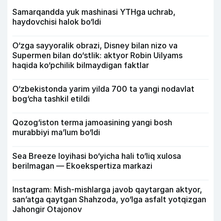
Samarqandda yuk mashinasi YTHga uchrab,
haydovchisi halok bo‘ldi
O‘zga sayyoralik obrazi, Disney bilan nizo va
Supermen bilan do‘stlik: aktyor Robin Uilyams
haqida ko‘pchilik bilmaydigan faktlar
O‘zbekistonda yarim yilda 700 ta yangi nodavlat
bog‘cha tashkil etildi
Qozog‘iston terma jamoasining yangi bosh
murabbiyi ma’lum bo‘ldi
Sea Breeze loyihasi bo‘yicha hali to‘liq xulosa
berilmagan — Ekoekspertiza markazi
Instagram: Mish-mishlarga javob qaytargan aktyor,
san’atga qaytgan Shahzoda, yo‘lga asfalt yotqizgan
Jahongir Otajonov