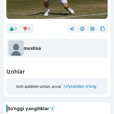
0
0
muxlisa
Izohlar
ro‘yxatdan o‘ting
Izoh qoldirish uchun, avval
So‘nggi yangiliklar