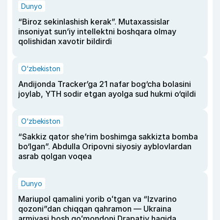
Dunyo
“Biroz sekinlashish kerak”. Mutaxassislar
insoniyat sun’iy intellektni boshqara olmay
qolishidan xavotir bildirdi
O‘zbekiston
Andijonda Tracker’ga 21 nafar bog‘cha bolasini
joylab, YTH sodir etgan ayolga sud hukmi o‘qildi
O‘zbekiston
“Sakkiz qator she’rim boshimga sakkizta bomba
bo‘lgan”. Abdulla Oripovni siyosiy ayblovlardan
asrab qolgan voqea
Dunyo
Mariupol qamalini yorib oʻtgan va “Izvarino
qozoni”dan chiqqan qahramon — Ukraina
armiyasi bosh qoʻmondoni Drapatiy haqida