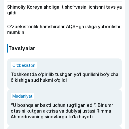
Shimoliy Koreya aholiga it sho‘rvasini ichishni tavsiya
qildi
O‘zbekistonlik hamshiralar AQSHga ishga yuborilishi
mumkin
Tavsiyalar
O‘zbekiston
Toshkentda o‘pirilib tushgan yo‘l qurilishi bo‘yicha
6 kishiga sud hukmi o‘qildi
Madaniyat
“U boshqalar baxti uchun tug‘ilgan edi”. Bir umr
otasini kutgan aktrisa va dublyaj ustasi Rimma
Ahmedovaning sinovlarga to‘la hayoti