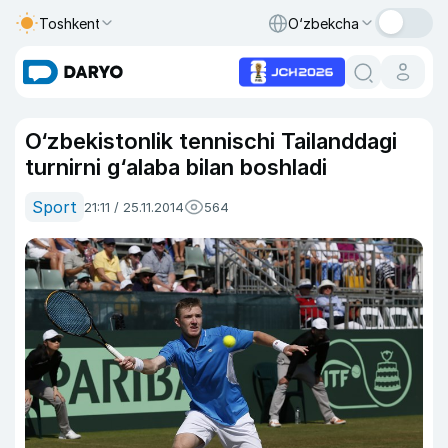
Toshkent
O‘zbekcha
O‘zbekistonlik tennischi Tailanddagi
turnirni g‘alaba bilan boshladi
Sport
21:11 / 25.11.2014
564