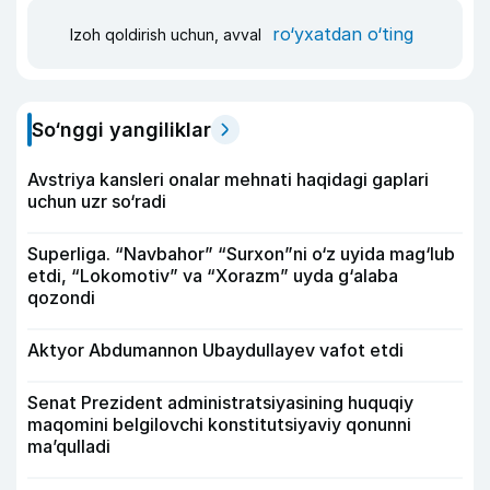
ro‘yxatdan o‘ting
Izoh qoldirish uchun, avval
So‘nggi yangiliklar
Avstriya kansleri onalar mehnati haqidagi gaplari
uchun uzr so‘radi
Superliga. “Navbahor” “Surxon”ni o‘z uyida mag‘lub
etdi, “Lokomotiv” va “Xorazm” uyda g‘alaba
qozondi
Aktyor Abdu­mannon Ubaydullayev vafot etdi
Senat Prezident administratsiyasining huquqiy
maqomini belgilovchi konstitutsiyaviy qonunni
ma’qulladi