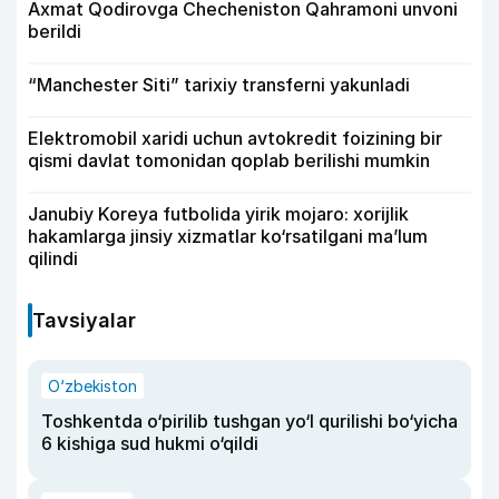
Axmat Qodirovga Checheniston Qahramoni unvoni
berildi
“Manchester Siti” tarixiy transferni yakunladi
Elektromobil xaridi uchun avtokredit foizining bir
qismi davlat tomonidan qoplab berilishi mumkin
Janubiy Koreya futbolida yirik mojaro: xorijlik
hakamlarga jinsiy xizmatlar ko‘rsatilgani ma’lum
qilindi
Tavsiyalar
O‘zbekiston
Toshkentda o‘pirilib tushgan yo‘l qurilishi bo‘yicha
6 kishiga sud hukmi o‘qildi