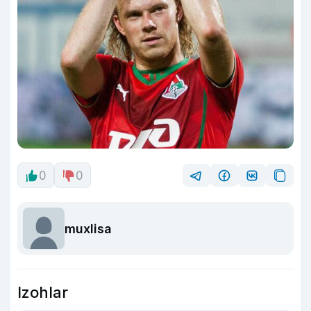
0
0
muxlisa
Izohlar