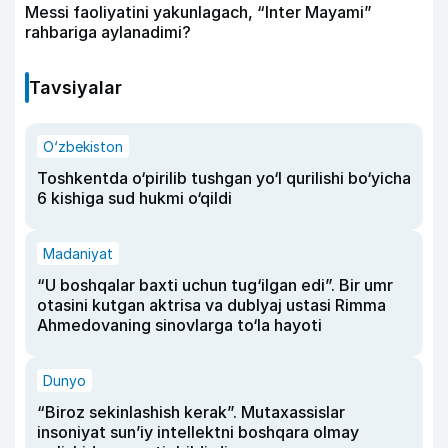
Messi faoliyatini yakunlagach, “Inter Mayami”
rahbariga aylanadimi?
Tavsiyalar
O‘zbekiston
Toshkentda o‘pirilib tushgan yo‘l qurilishi bo‘yicha
6 kishiga sud hukmi o‘qildi
Madaniyat
“U boshqalar baxti uchun tug‘ilgan edi”. Bir umr
otasini kutgan aktrisa va dublyaj ustasi Rimma
Ahmedovaning sinovlarga to‘la hayoti
Dunyo
“Biroz sekinlashish kerak”. Mutaxassislar
insoniyat sun’iy intellektni boshqara olmay