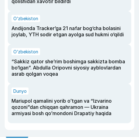
qolishidan xavotir bildirdi
O‘zbekiston
Andijonda Tracker’ga 21 nafar bog‘cha bolasini
joylab, YTH sodir etgan ayolga sud hukmi o‘qildi
O‘zbekiston
“Sakkiz qator she’rim boshimga sakkizta bomba
bo‘lgan”. Abdulla Oripovni siyosiy ayblovlardan
asrab qolgan voqea
Dunyo
Mariupol qamalini yorib oʻtgan va “Izvarino
qozoni”dan chiqqan qahramon — Ukraina
armiyasi bosh qoʻmondoni Drapatiy haqida