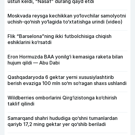
ustun keldi, “Nasaf” durang qayd etdi
Moskvada reysga kechikkan yo‘lovchilar samolyotni
uchish-qo‘nish yo‘lagida to‘xtatishga urindi (video)
Flik “Barselona”ning ikki futbolchisiga chiqish
eshiklarini ko‘rsatdi
Eron Hormuzda BAA yonilg‘i kemasiga raketa bilan
hujum qildi — Abu Dabi
Qashqadaryoda 6 gektar yerni xususiylashtirib
berish evaziga 100 mln so‘m so‘ragan shaxs ushlandi
Wildberries omborlarini Qirg‘izistonga ko‘chirish
taklif qilindi
Samarqand shahri hududiga qo‘shni tumanlardan
qariyb 17,2 ming gektar yer qo‘shib beriladi