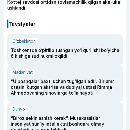
Kottej savdosi ortidan tovlamachilik qilgan aka-uka
ushlandi
Tavsiyalar
O‘zbekiston
Toshkentda o‘pirilib tushgan yo‘l qurilishi bo‘yicha
6 kishiga sud hukmi o‘qildi
Madaniyat
“U boshqalar baxti uchun tug‘ilgan edi”. Bir umr
otasini kutgan aktrisa va dublyaj ustasi Rimma
Ahmedovaning sinovlarga to‘la hayoti
Dunyo
“Biroz sekinlashish kerak”. Mutaxassislar
insoniyat sun’iy intellektni boshqara olmay
qolishidan xavotir bildirdi