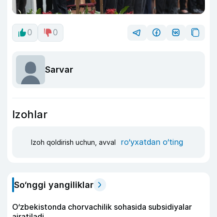
0
0
Sarvar
Izohlar
ro‘yxatdan o‘ting
Izoh qoldirish uchun, avval
So‘nggi yangiliklar
O‘zbekistonda chorvachilik sohasida subsidiyalar
ajratiladi