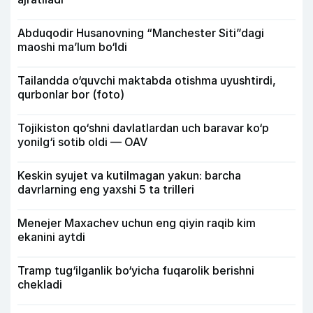
Abduqodir Husanovning “Manchester Siti”dagi
maoshi ma’lum bo‘ldi
Tailandda o‘quvchi maktabda otishma uyushtirdi,
qurbonlar bor (foto)
Tojikiston qo‘shni davlatlardan uch baravar ko‘p
yonilg‘i sotib oldi — OAV
Keskin syujet va kutilmagan yakun: barcha
davrlarning eng yaxshi 5 ta trilleri
Menejer Maxachev uchun eng qiyin raqib kim
ekanini aytdi
Tramp tug‘ilganlik bo‘yicha fuqarolik berishni
chekladi