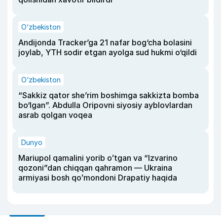
O‘zbekiston
Andijonda Tracker’ga 21 nafar bog‘cha bolasini
joylab, YTH sodir etgan ayolga sud hukmi o‘qildi
O‘zbekiston
“Sakkiz qator she’rim boshimga sakkizta bomba
bo‘lgan”. Abdulla Oripovni siyosiy ayblovlardan
asrab qolgan voqea
Dunyo
Mariupol qamalini yorib oʻtgan va “Izvarino
qozoni”dan chiqqan qahramon — Ukraina
armiyasi bosh qoʻmondoni Drapatiy haqida