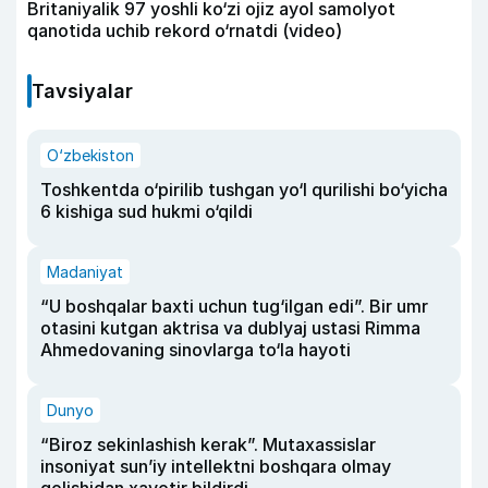
Britaniyalik 97 yoshli ko‘zi ojiz ayol samolyot
qanotida uchib rekord o‘rnatdi (video)
Tavsiyalar
O‘zbekiston
Toshkentda o‘pirilib tushgan yo‘l qurilishi bo‘yicha
6 kishiga sud hukmi o‘qildi
Madaniyat
“U boshqalar baxti uchun tug‘ilgan edi”. Bir umr
otasini kutgan aktrisa va dublyaj ustasi Rimma
Ahmedovaning sinovlarga to‘la hayoti
Dunyo
“Biroz sekinlashish kerak”. Mutaxassislar
insoniyat sun’iy intellektni boshqara olmay
qolishidan xavotir bildirdi