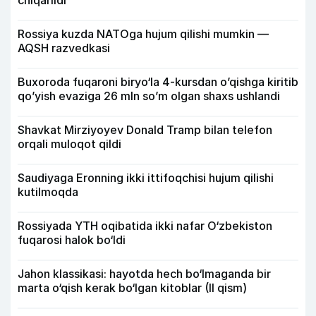
Rossiya kuzda NATOga hujum qilishi mumkin —
AQSH razvedkasi
Buxoroda fuqaroni biryo‘la 4-kursdan o’qishga kiritib
qo’yish evaziga 26 mln so’m olgan shaxs ushlandi
Shavkat Mirziyoyev Donald Tramp bilan telefon
orqali muloqot qildi
Saudiyaga Eronning ikki ittifoqchisi hujum qilishi
kutilmoqda
Rossiyada YTH oqibatida ikki nafar O‘zbekiston
fuqarosi halok bo‘ldi
Jahon klassikasi: hayotda hech bo‘lmaganda bir
marta o‘qish kerak bo‘lgan kitoblar (II qism)