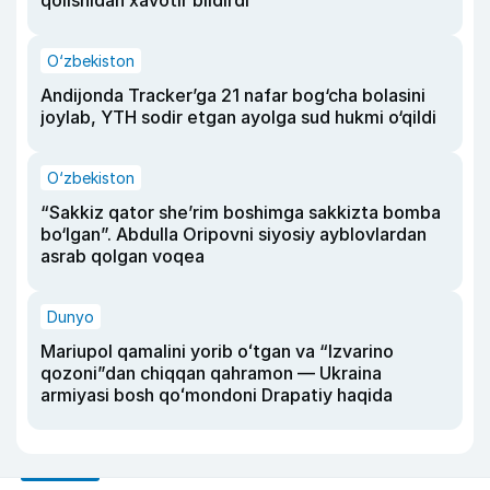
O‘zbekiston
Andijonda Tracker’ga 21 nafar bog‘cha bolasini
joylab, YTH sodir etgan ayolga sud hukmi o‘qildi
O‘zbekiston
“Sakkiz qator she’rim boshimga sakkizta bomba
bo‘lgan”. Abdulla Oripovni siyosiy ayblovlardan
asrab qolgan voqea
Dunyo
Mariupol qamalini yorib oʻtgan va “Izvarino
qozoni”dan chiqqan qahramon — Ukraina
armiyasi bosh qoʻmondoni Drapatiy haqida